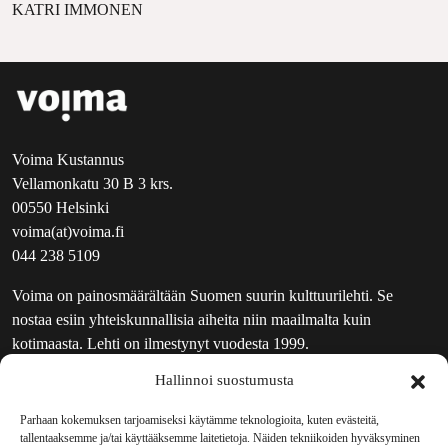
KATRI IMMONEN
Voima Kustannus
Vellamonkatu 30 B 3 krs.
00550 Helsinki
voima(at)voima.fi
044 238 5109
Voima on painosmäärältään Suomen suurin kulttuurilehti. Se
nostaa esiin yhteiskunnallisia aiheita niin maailmalta kuin
kotimaasta. Lehti on ilmestynyt vuodesta 1999.
Hallinnoi suostumusta
TOIMITUS
UUTISKIRJE
Parhaan kokemuksen tarjoamiseksi käytämme teknologioita, kuten evästeitä,
tallentaaksemme ja/tai käyttääksemme laitetietoja. Näiden tekniikoiden hyväksyminen
MAINOSTAJILLE