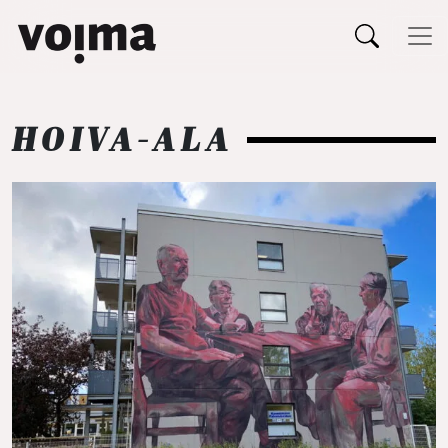
Päävalikko
Siirry sisältöön
HOIVA-ALA