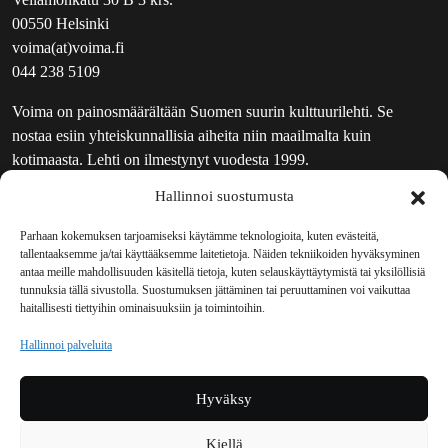
00550 Helsinki
voima(at)voima.fi
044 238 5109
Voima on painosmäärältään Suomen suurin kulttuurilehti. Se
nostaa esiin yhteiskunnallisia aiheita niin maailmalta kuin
kotimaasta. Lehti on ilmestynyt vuodesta 1999.
Hallinnoi suostumusta
TOIMITUS
UUTISKIRJE
Parhaan kokemuksen tarjoamiseksi käytämme teknologioita, kuten evästeitä,
tallentaaksemme ja/tai käyttääksemme laitetietoja. Näiden tekniikoiden hyväksyminen
MAINOSTAJILLE
antaa meille mahdollisuuden käsitellä tietoja, kuten selauskäyttäytymistä tai yksilöllisiä
VASTAMAINOKSET
tunnuksia tällä sivustolla. Suostumuksen jättäminen tai peruuttaminen voi vaikuttaa
haitallisesti tiettyihin ominaisuuksiin ja toimintoihin.
JAKELUPAIKAT
REKISTERISELOSTE
Hallinnoi palveluita
EVÄSTEKÄYTÄNTÖ (EU)
TILAUKSEN PERUUTUSPYYNTÖ
Hyväksy
TILAUSOHJEET JA -EHDOT
Kiellä