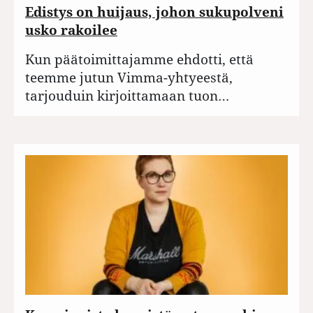
Edistys on huijaus, johon sukupolveni
usko rakoilee
Kun päätoimittajamme ehdotti, että
teemme jutun Vimma-yhtyeestä,
tarjouduin kirjoittamaan tuon…