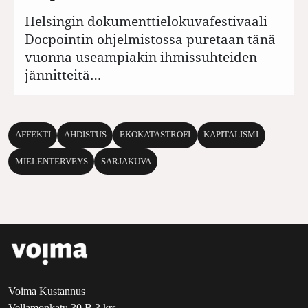
Helsingin dokumenttielokuvafestivaali
Docpointin ohjelmistossa puretaan tänä
vuonna useampiakin ihmissuhteiden
jännitteitä…
AFFEKTI
AHDISTUS
EKOKATASTROFI
KAPITALISMI
MIELENTERVEYS
SARJAKUVA
Voima Kustannus
Vellamonkatu 30 B 3 krs.