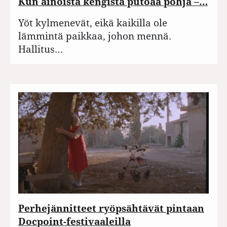
Kun ainoista kengistä putoaa pohja –…
Yöt kylmenevät, eikä kaikilla ole
lämmintä paikkaa, johon mennä.
Hallitus…
Perhejännitteet ryöpsähtävät pintaan
Docpoint-festivaaleilla