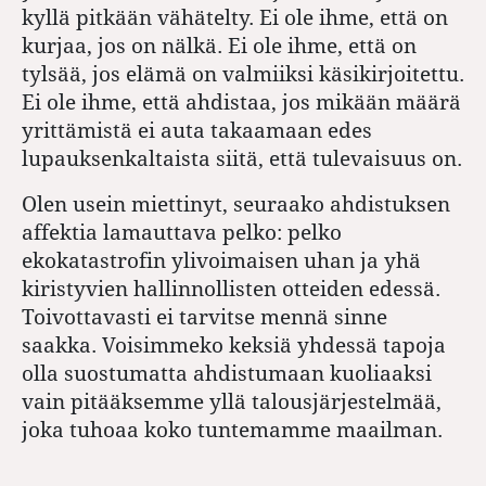
kyllä pitkään vähätelty. Ei ole ihme, että on
kurjaa, jos on nälkä. Ei ole ihme, että on
tylsää, jos elämä on valmiiksi käsikirjoitettu.
Ei ole ihme, että ahdistaa, jos mikään määrä
yrittämistä ei auta takaamaan edes
lupauksenkaltaista siitä, että tulevaisuus on.
Olen usein miettinyt, seuraako ahdistuksen
affektia lamauttava pelko: pelko
ekokatastrofin ylivoimaisen uhan ja yhä
kiristyvien hallinnollisten otteiden edessä.
Toivottavasti ei tarvitse mennä sinne
saakka. Voisimmeko keksiä yhdessä tapoja
olla suostumatta ahdistumaan kuoliaaksi
vain pitääksemme yllä talousjärjestelmää,
joka tuhoaa koko tuntemamme maailman.