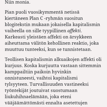
Niin monia.
Pian puoli vuosikymmentä netissä
kiertäneen Plan C -ryhmän suositun
blogitekstin mukaan jokaisella kapitalismin
vaiheella on sille tyypillinen
affekti
.
Karkeasti yleistäen affekti on ärsykkeen
aiheuttama välitön kehollinen reaktio, joka
muuttuu tunteeksi, kun se tunnistetaan.
Teollisen kapitalismin alkuaikojen affekti oli
kurjuus. Koska kurjuutta vastaan sittemmin
kamppailtiin paikoin hyvinkin
onnistuneesti, vaihtoi kapitalismi
tylsyyteen. Turvallisuuden vastineeksi
työntekijät joutuivat suostumaan
liukuhihnaelämään, joka eteni
vääjäämättömästi ennalta asetettujen