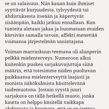
se on salaisuus. Niin kauan kuin ihmiset
syyttävät kurjuudesta, tylsyydestä tai
ahdistuksesta itseään ja käpertyvät
sisäänpäin, kaikki jatkuu ennallaan. Kun
tunteita aletaan jakaa ja huomataan muiden
kärsivän samalla tavoin, affekti menettää
voimansa järjestelmän uusintajana.
Voiman marraskuun teemana oli alunperin
pelkkä mielenterveys. Numeroon alkoi
kuitenkin puskea sarjakuvajuttuja siinä
määrin, että totesimme niiden puoltavan
paikkaansa mielenterveyttä laajasti ja
monista näkökulmista käsittelevänä
taidemuotona. Jostain syystä juuri
sarjakuva on tällä hetkellä muoto, jonka
kautta on helppo käsitellä vaikkapa
ahdistusta ja huomata, että se on jaettua.