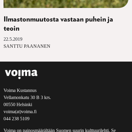
Ilmastonmuutosta vastaan puhein ja
teoin
22.5.2019
SANTTU PAANANEN
Voima Kustannus
Vellamonkatu 30 B 3 krs.
00550 Helsinki
voima(at)voima.fi
044 238 5109
Voima on painosmäärältään Suomen suurin kulttuurilehti. Se