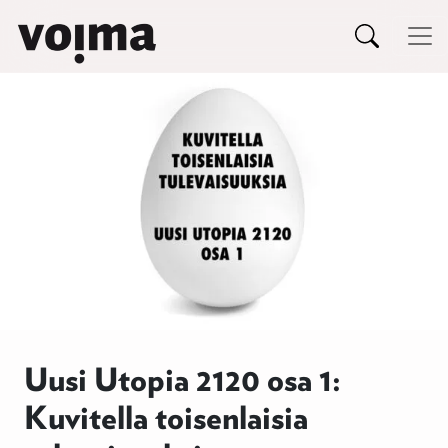
Päävalikko
Siirry sisältöön
Uusi Utopia 2120 osa 1:
Kuvitella toisenlaisia