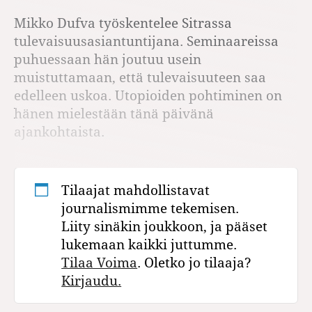
Mikko Dufva työskentelee Sitrassa
tulevaisuusasiantuntijana. Seminaareissa
puhuessaan hän joutuu usein
muistuttamaan, että tulevaisuuteen saa
edelleen uskoa. Utopioiden pohtiminen on
hänen mielestään tänä päivänä
ajankohtaista.
Tilaajat mahdollistavat
journalismimme tekemisen.
Liity sinäkin joukkoon, ja pääset
lukemaan kaikki juttumme.
Tilaa Voima
. Oletko jo tilaaja?
Kirjaudu.