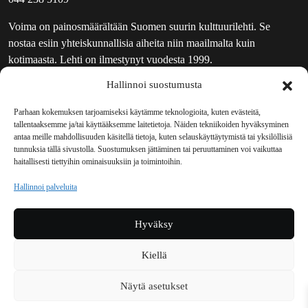
Voima on painosmäärältään Suomen suurin kulttuurilehti. Se
nostaa esiin yhteiskunnallisia aiheita niin maailmalta kuin
kotimaasta. Lehti on ilmestynyt vuodesta 1999.
Hallinnoi suostumusta
TOIMITUS
UUTISKIRJE
Parhaan kokemuksen tarjoamiseksi käytämme teknologioita, kuten evästeitä,
tallentaaksemme ja/tai käyttääksemme laitetietoja. Näiden tekniikoiden hyväksyminen
MAINOSTAJILLE
antaa meille mahdollisuuden käsitellä tietoja, kuten selauskäyttäytymistä tai yksilöllisiä
VASTAMAINOKSET
tunnuksia tällä sivustolla. Suostumuksen jättäminen tai peruuttaminen voi vaikuttaa
haitallisesti tiettyihin ominaisuuksiin ja toimintoihin.
JAKELUPAIKAT
REKISTERISELOSTE
Hallinnoi palveluita
EVÄSTEKÄYTÄNTÖ (EU)
TILAUKSEN PERUUTUSPYYNTÖ
Hyväksy
TILAUSOHJEET JA -EHDOT
Kiellä
Voima sosiaalisessa mediassa
Näytä asetukset
Facebook
Instagram
YouTube
Bluesky