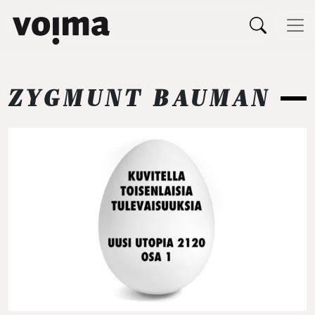
Päävalikko
Siirry sisältöön
ZYGMUNT BAUMAN