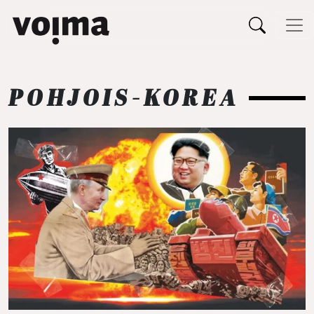
Päävalikko
Siirry sisältöön
POHJOIS-KOREA