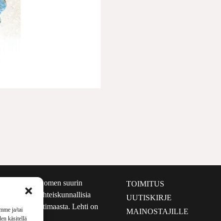
määrältään Suomen suurin
TOIMITUS
e nostaa esiin yhteiskunnallisia
UUTISKIRJE
lmalta kuin kotimaasta. Lehti on
mme ja/tai
MAINOSTAJILLE
sta 1999.
en käsitellä