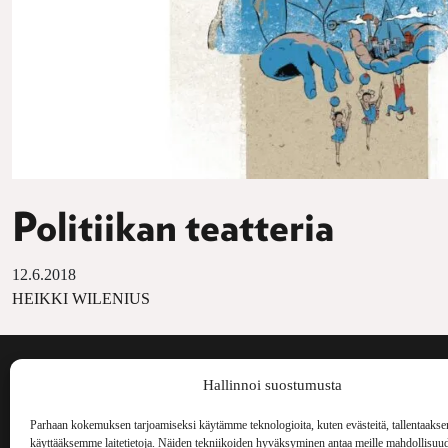
Politiikan teatteria
12.6.2018
HEIKKI WILENIUS
Voima on painos
Hallinnoi suostumusta
kulttuurilehti. S
aiheita niin maai
Parhaan kokemuksen tarjoamiseksi käytämme teknologioita, kuten evästeitä, tallentaakse
Voima Kustannus
ilmestynyt vuode
käyttääksemme laitetietoja. Näiden tekniikoiden hyväksyminen antaa meille mahdollisuud