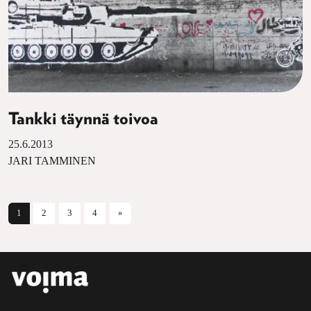
Tankki täynnä toivoa
25.6.2013
JARI TAMMINEN
Artikkelien selaus
1
2
3
4
»