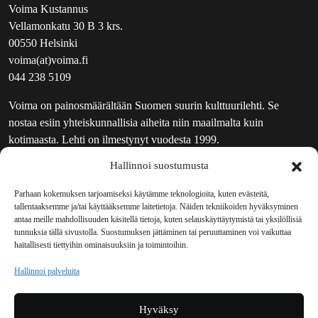
Voima Kustannus
Vellamonkatu 30 B 3 krs.
00550 Helsinki
voima(at)voima.fi
044 238 5109
Voima on painosmäärältään Suomen suurin kulttuurilehti. Se
nostaa esiin yhteiskunnallisia aiheita niin maailmalta kuin
kotimaasta. Lehti on ilmestynyt vuodesta 1999.
Hallinnoi suostumusta
TOIMITUS
UUTISKIRJE
Parhaan kokemuksen tarjoamiseksi käytämme teknologioita, kuten evästeitä,
tallentaaksemme ja/tai käyttääksemme laitetietoja. Näiden tekniikoiden hyväksyminen
MAINOSTAJILLE
antaa meille mahdollisuuden käsitellä tietoja, kuten selauskäyttäytymistä tai yksilöllisiä
VASTAMAINOKSET
tunnuksia tällä sivustolla. Suostumuksen jättäminen tai peruuttaminen voi vaikuttaa
haitallisesti tiettyihin ominaisuuksiin ja toimintoihin.
JAKELUPAIKAT
REKISTERISELOSTE
Hallinnoi palveluita
EVÄSTEKÄYTÄNTÖ (EU)
TILAUKSEN PERUUTUSPYYNTÖ
Hyväksy