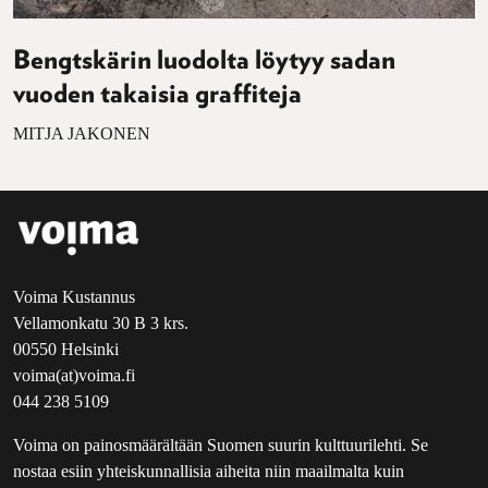
Bengtskärin luodolta löytyy sadan
vuoden takaisia graffiteja
MITJA JAKONEN
Voima Kustannus
Vellamonkatu 30 B 3 krs.
00550 Helsinki
voima(at)voima.fi
044 238 5109
Voima on painosmäärältään Suomen suurin kulttuurilehti. Se
nostaa esiin yhteiskunnallisia aiheita niin maailmalta kuin