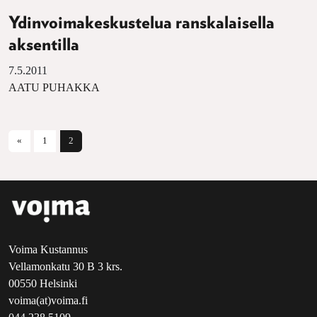
Ydinvoimakeskustelua ranskalaisella
aksentilla
7.5.2011
AATU PUHAKKA
Artikkelien selaus
«
1
2
Voima Kustannus
Vellamonkatu 30 B 3 krs.
00550 Helsinki
voima(at)voima.fi