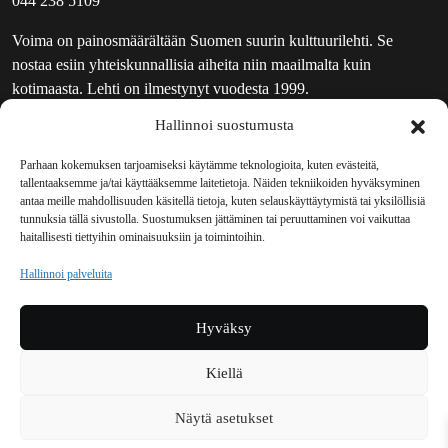
044 238 5109
Voima on painosmäärältään Suomen suurin kulttuurilehti. Se
nostaa esiin yhteiskunnallisia aiheita niin maailmalta kuin
kotimaasta. Lehti on ilmestynyt vuodesta 1999.
Hallinnoi suostumusta
TOIMITUS
UUTISKIRJE
Parhaan kokemuksen tarjoamiseksi käytämme teknologioita, kuten evästeitä,
tallentaaksemme ja/tai käyttääksemme laitetietoja. Näiden tekniikoiden hyväksyminen
MAINOSTAJILLE
antaa meille mahdollisuuden käsitellä tietoja, kuten selauskäyttäytymistä tai yksilöllisiä
VASTAMAINOKSET
tunnuksia tällä sivustolla. Suostumuksen jättäminen tai peruuttaminen voi vaikuttaa
haitallisesti tiettyihin ominaisuuksiin ja toimintoihin.
JAKELUPAIKAT
REKISTERISELOSTE
Hallinnoi palveluita
EVÄSTEKÄYTÄNTÖ (EU)
TILAUKSEN PERUUTUSPYYNTÖ
Hyväksy
TILAUSOHJEET JA -EHDOT
Kiellä
Voima sosiaalisessa mediassa
Näytä asetukset
Facebook
Instagram
YouTube
Bluesky