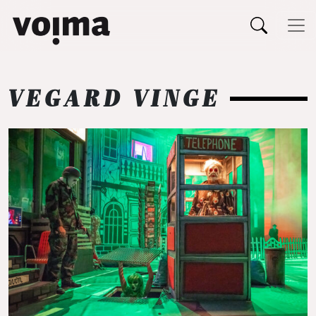
Päävalikko
Siirry sisältöön
VEGARD VINGE