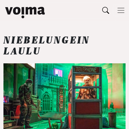
Päävalikko
Siirry sisältöön
NIEBELUNGEIN
LAULU