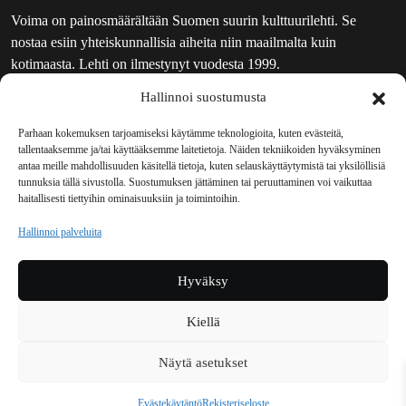
Voima on painosmäärältään Suomen suurin kulttuurilehti. Se
nostaa esiin yhteiskunnallisia aiheita niin maailmalta kuin
kotimaasta. Lehti on ilmestynyt vuodesta 1999.
Hallinnoi suostumusta
TOIMITUS
UUTISKIRJE
Parhaan kokemuksen tarjoamiseksi käytämme teknologioita, kuten evästeitä,
tallentaaksemme ja/tai käyttääksemme laitetietoja. Näiden tekniikoiden hyväksyminen
MAINOSTAJILLE
antaa meille mahdollisuuden käsitellä tietoja, kuten selauskäyttäytymistä tai yksilöllisiä
VASTAMAINOKSET
tunnuksia tällä sivustolla. Suostumuksen jättäminen tai peruuttaminen voi vaikuttaa
haitallisesti tiettyihin ominaisuuksiin ja toimintoihin.
JAKELUPAIKAT
REKISTERISELOSTE
Hallinnoi palveluita
EVÄSTEKÄYTÄNTÖ (EU)
TILAUKSEN PERUUTUSPYYNTÖ
Hyväksy
TILAUSOHJEET JA -EHDOT
Kiellä
Voima sosiaalisessa mediassa
Näytä asetukset
Facebook
Instagram
YouTube
Bluesky
Evästekäytäntö
Rekisteriseloste