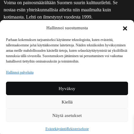
Voima on painosmäärältään Suomen suurin kulttuurilehti. Se
nostaa esiin yhteiskunnallisia aiheita niin maailmalta kuin
kotimaasta. Lehti on ilmestynyt vuodesta 1999.
Hallinnoi suostumusta
TOIMITUS
UUTISKIRJE
Parhaan kokemuksen tarjoamiseksi käytämme teknologioita, kuten evästeitä,
tallentaaksemme ja/tai käyttääksemme laitetietoja. Näiden tekniikoiden hyväksyminen
MAINOSTAJILLE
antaa meille mahdollisuuden käsitellä tietoja, kuten selauskäyttäytymistä tai yksilöllisiä
VASTAMAINOKSET
tunnuksia tällä sivustolla. Suostumuksen jättäminen tai peruuttaminen voi vaikuttaa
haitallisesti tiettyihin ominaisuuksiin ja toimintoihin.
JAKELUPAIKAT
REKISTERISELOSTE
Hallinnoi palveluita
EVÄSTEKÄYTÄNTÖ (EU)
TILAUKSEN PERUUTUSPYYNTÖ
Hyväksy
TILAUSOHJEET JA -EHDOT
Kiellä
Voima sosiaalisessa mediassa
Näytä asetukset
Facebook
Instagram
YouTube
Bluesky
Evästekäytäntö
Rekisteriseloste