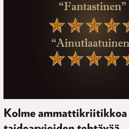
Kolme ammattikriitikkoa
taidearvioiden tehtävää