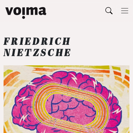
Päävalikko
Siirry sisältöön
FRIEDRICH
NIETZSCHE