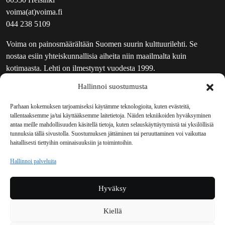
voima(at)voima.fi
044 238 5109
Voima on painosmäärältään Suomen suurin kulttuurilehti. Se
nostaa esiin yhteiskunnallisia aiheita niin maailmalta kuin
kotimaasta. Lehti on ilmestynyt vuodesta 1999.
Hallinnoi suostumusta
TOIMITUS
UUTISKIRJE
Parhaan kokemuksen tarjoamiseksi käytämme teknologioita, kuten evästeitä,
tallentaaksemme ja/tai käyttääksemme laitetietoja. Näiden tekniikoiden hyväksyminen
MAINOSTAJILLE
antaa meille mahdollisuuden käsitellä tietoja, kuten selauskäyttäytymistä tai yksilöllisiä
VASTAMAINOKSET
tunnuksia tällä sivustolla. Suostumuksen jättäminen tai peruuttaminen voi vaikuttaa
haitallisesti tiettyihin ominaisuuksiin ja toimintoihin.
JAKELUPAIKAT
REKISTERISELOSTE
Hallinnoi palveluita
EVÄSTEKÄYTÄNTÖ (EU)
TILAUKSEN PERUUTUSPYYNTÖ
Hyväksy
TILAUSOHJEET JA -EHDOT
Kiellä
Voima sosiaalisessa mediassa