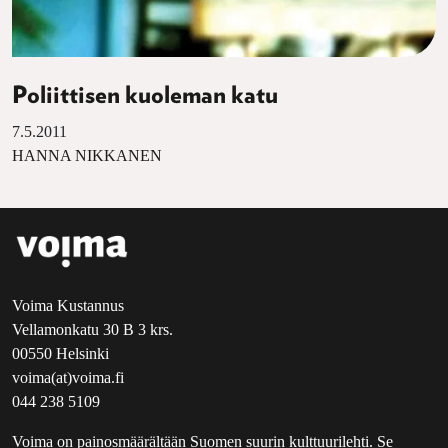
Poliittisen kuoleman katu
7.5.2011
HANNA NIKKANEN
Voima Kustannus
Vellamonkatu 30 B 3 krs.
00550 Helsinki
voima(at)voima.fi
044 238 5109
Voima on painosmäärältään Suomen suurin kulttuurilehti. Se