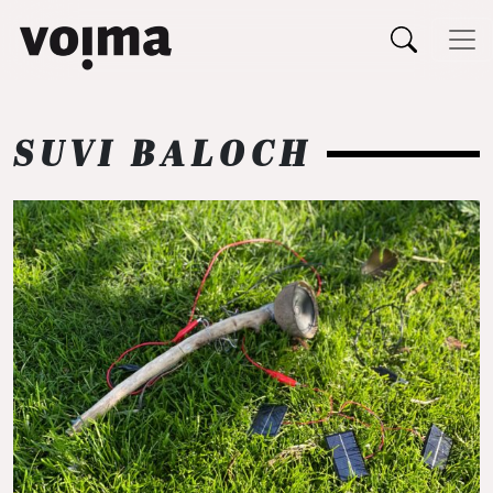
Päävalikko
Siirry sisältöön
SUVI BALOCH