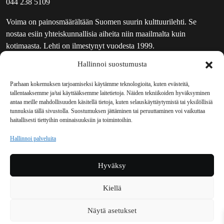
044 238 5109
Voima on painosmäärältään Suomen suurin kulttuurilehti. Se
nostaa esiin yhteiskunnallisia aiheita niin maailmalta kuin
kotimaasta. Lehti on ilmestynyt vuodesta 1999.
Hallinnoi suostumusta
TOIMITUS
UUTISKIRJE
Parhaan kokemuksen tarjoamiseksi käytämme teknologioita, kuten evästeitä,
tallentaaksemme ja/tai käyttääksemme laitetietoja. Näiden tekniikoiden hyväksyminen
MAINOSTAJILLE
antaa meille mahdollisuuden käsitellä tietoja, kuten selauskäyttäytymistä tai yksilöllisiä
VASTAMAINOKSET
tunnuksia tällä sivustolla. Suostumuksen jättäminen tai peruuttaminen voi vaikuttaa
haitallisesti tiettyihin ominaisuuksiin ja toimintoihin.
JAKELUPAIKAT
REKISTERISELOSTE
Hallinnoi palveluita
EVÄSTEKÄYTÄNTÖ (EU)
TILAUKSEN PERUUTUSPYYNTÖ
Hyväksy
TILAUSOHJEET JA -EHDOT
Kiellä
Voima sosiaalisessa mediassa
Näytä asetukset
Facebook
Instagram
YouTube
Bluesky