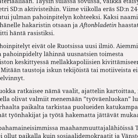
riaaliaan. Täysin sulassa sovussa, vaikka etäisy
i SD:n aktivisteihin. Viime viikolla eräs SD:n 24
outui julman pahoinpitelyn kohteeksi. Kaksi naam
 hänelle hakaristin otsaan ja
Aftonbladetin
haastat
ti häntä rasistiksi.
ahoinpitelyt eivät ole Ruotsissa uusi ilmiö. Aiemmi
n pahoinpidelty lähinnä uusnatsien toimesta
ton keskittyessä mellakkapoliisien kivittämisee
Mitään taustoja iskun tekijöistä tai motiiveista ei
elvinnyt.
uokka ratkaisee nämä vaalit, ajattelin kartoittaa,
ella olivat valmiit menemään ”työväenluokan” lu
rhaalta paikalta tarkistaa puolueiden katukampan
t työnhakijat ja työtä hakematta jättävät mukaa
ahamaineisimmissa maahanmuuttajalähiöissä Te
i ollut paikalla kuin sosiaalidemokraatit ja Vänst