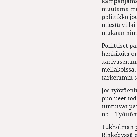
kampanjamate
muutama metr
poliitikko j
miestä viilsi
mukaan nimit
Poliittiset p
henkilöitä o
äärivasemmis
mellakoissa. 
tarkemmin s
Jos työväenl
puolueet tod
tuntuivat pa
no… Työttömä
Tukholman p
Rinkebyssä e