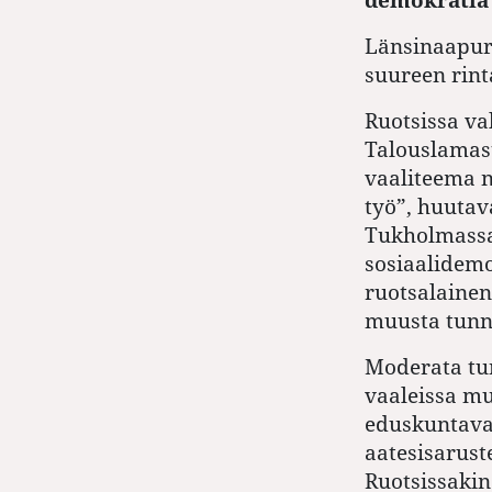
Länsinaapur
suureen rint
Ruotsissa va
Talouslamas
vaaliteema nä
työ”, huutav
Tukholmassa.
sosiaalidem
ruotsalainen
muusta tunn
Moderata tun
vaaleissa m
eduskuntava
aatesisarust
Ruotsissakin