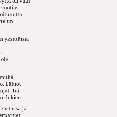
yttä oli vain
-vuotias
ioitunutta
telun
n yksittäisiä
n
 ole
 mitkä
o. Lähiöt
jat. Tai
n lukien.
nstassa ja
erpartiet