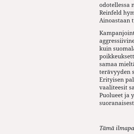
odotellessa 
Reinfeld hym
Ainoastaan t
Kampanjointi
aggressiivin
kuin suomala
poikkeuksett
samaa mieltä
terävyyden 
Erityisen pa
vaaliteesit 
Puolueet ja 
suoranaisest
Tämä ilmapal