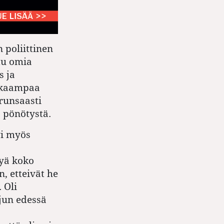
 poliittinen
ttu omia
s ja
akkaampaa
 runsaasti
 pönötystä.
yi myös
yä koko
, etteivät he
 Oli
jun edessä