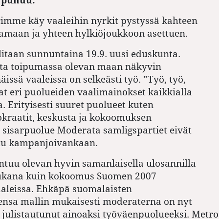
imme käy vaaleihin nyrkit pystyssä kahteen
amaan ja yhteen hylkiöjoukkoon asettuen.
litaan sunnuntaina 19.9. uusi eduskunta.
ta toipumassa olevan maan näkyvin
issä vaaleissa on selkeästi työ. ”Työ, työ,
at eri puolueiden vaalimainokset kaikkialla
 Erityisesti suuret puolueet kuten
okraatit, keskusta ja kokoomuksen
 sisarpuolue Moderata samligspartiet eivät
u kampanjoivankaan.
tuu olevan hyvin samanlaisella ulosannilla
ukana kuin kokoomus Suomen 2007
aleissa. Ehkäpä suomalaisten
ensa mallin mukaisesti moderaterna on nyt
 julistautunut ainoaksi työväenpuolueeksi. Metr