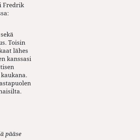
i Fredrik
ssa:
 sekä
s. Toisin
kaat lähes
en kanssasi
tisen
 kaukana.
vastapuolen
aisilta.
lä pääse