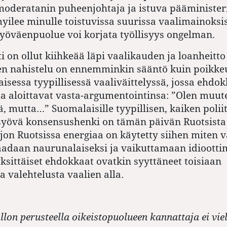
moderatanin puheenjohtaja ja istuva pääminister
yilee minulle toistuvissa suurissa vaalimainoksi
yöväenpuolue voi korjata työllisyys ongelman.
 on ollut kiihkeää läpi vaalikauden ja loanheitto
en nahistelu on ennemminkin sääntö kuin poikkeu
isessa tyypillisessä vaaliväittelyssä, jossa ehdok
a aloittavat vasta-argumentointinsa: ”Olen muut
, mutta…” Suomalaisille tyypillisen, kaiken poliit
syövä konsensushenki on tämän päivän Ruotsista
ljon Ruotsissa energiaa on käytetty siihen miten 
saadaan naurunalaiseksi ja vaikuttamaan idioottim
yksittäiset ehdokkaat ovatkin syyttäneet toisiaan
a valehtelusta vaalien alla.
lon perusteella oikeistopuolueen kannattaja ei vie