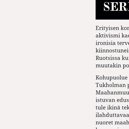
Erityisen ko
aktivismi ka
ironisia terv
kiinnostune
Ruotsissa ku
muutakin pol
Kohupuolue 
Tukholman p
Maahanmuutt
istuvan edus
tule ikinä t
ilahduttavaa
nuoret maah