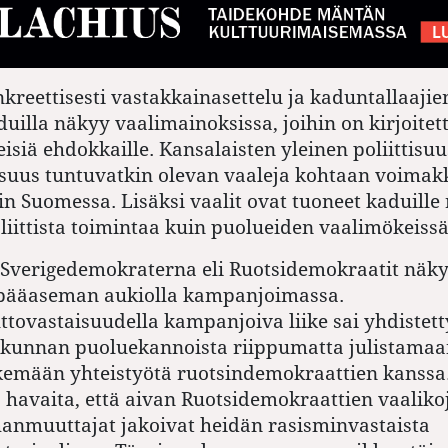
nkreettisesti vastakkainasettelu ja kaduntallaajien
duilla näkyy vaalimainoksissa, joihin on kirjoite
eisiä ehdokkaille. Kansalaisten yleinen poliittisuu
isuus tuntuvatkin olevan vaaleja kohtaan voim
in Suomessa. Lisäksi vaalit ovat tuoneet kaduille
iittista toimintaa kuin puolueiden vaalimökeissä
Sverigedemokraterna eli Ruotsidemokraatit näk
ääaseman aukiolla kampanjoimassa.
ovastaisuudella kampanjoiva liike sai yhdistett
kunnan puoluekannoista riippumatta julistamaan
ekemään yhteistyötä ruotsindemokraattien kanssa.
 havaita, että aivan Ruotsidemokraattien vaaliko
anmuuttajat jakoivat heidän rasisminvastaista