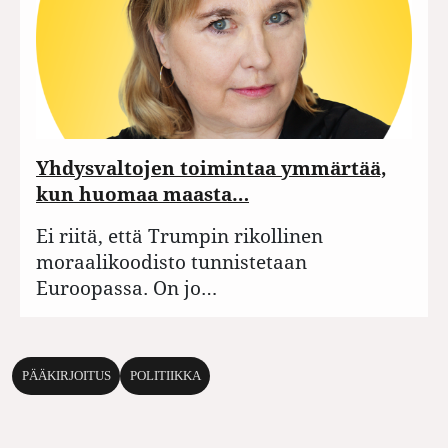
Yhdysvaltojen toimintaa ymmärtää,
kun huomaa maasta…
Ei riitä, että Trumpin rikollinen
moraalikoodisto tunnistetaan
Euroopassa. On jo…
PÄÄKIRJOITUS
POLITIIKKA