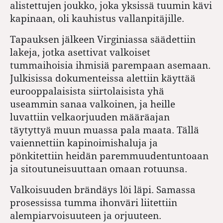
alistettujen joukko, joka yksissä tuumin kävi
kapinaan, oli kauhistus vallanpitäjille.
Tapauksen jälkeen Virginiassa säädettiin
lakeja, jotka asettivat valkoiset
tummaihoisia ihmisiä parempaan asemaan.
Julkisissa dokumenteissa alettiin käyttää
eurooppalaisista siirtolaisista yhä
useammin sanaa valkoinen, ja heille
luvattiin velkaorjuuden määräajan
täytyttyä muun muassa pala maata. Tällä
vaiennettiin kapinoimishaluja ja
pönkitettiin heidän paremmuudentuntoaan
ja sitoutuneisuuttaan omaan rotuunsa.
Valkoisuuden brändäys löi läpi. Samassa
prosessissa tumma ihonväri liitettiin
alempiarvoisuuteen ja orjuuteen.