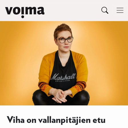
Päävalikko
Siirry sisältöön
Viha on vallanpitäjien etu