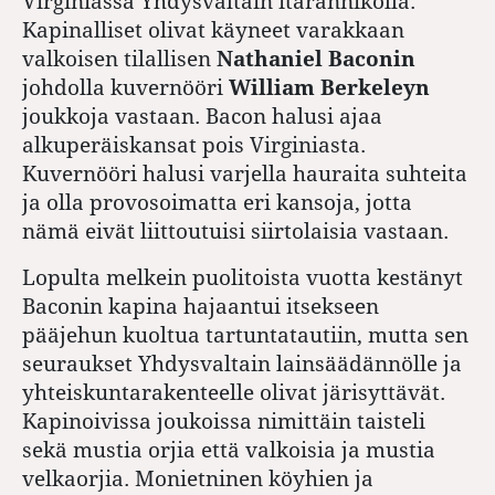
Virginiassa Yhdysvaltain itärannikolla.
Kapinalliset olivat käyneet varakkaan
valkoisen tilallisen
Nathaniel Baconin
johdolla kuvernööri
William Berkeleyn
joukkoja vastaan. Bacon halusi ajaa
alkuperäiskansat pois Virginiasta.
Kuvernööri halusi varjella hauraita suhteita
ja olla provosoimatta eri kansoja, jotta
nämä eivät liittoutuisi siirtolaisia vastaan.
Lopulta melkein puolitoista vuotta kestänyt
Baconin kapina hajaantui itsekseen
pääjehun kuoltua tartuntatautiin, mutta sen
seuraukset Yhdysvaltain lainsäädännölle ja
yhteiskuntarakenteelle olivat järisyttävät.
Kapinoivissa joukoissa nimittäin taisteli
sekä mustia orjia että valkoisia ja mustia
velkaorjia. Monietninen köyhien ja