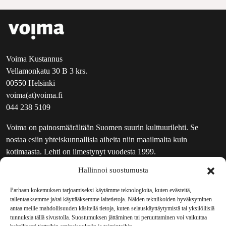
Voima Kustannus
Vellamonkatu 30 B 3 krs.
00550 Helsinki
voima(at)voima.fi
044 238 5109
Voima on painosmäärältään Suomen suurin kulttuurilehti. Se
nostaa esiin yhteiskunnallisia aiheita niin maailmalta kuin
kotimaasta. Lehti on ilmestynyt vuodesta 1999.
Hallinnoi suostumusta
TOIMITUS
UUTISKIRJE
Parhaan kokemuksen tarjoamiseksi käytämme teknologioita, kuten evästeitä,
tallentaaksemme ja/tai käyttääksemme laitetietoja. Näiden tekniikoiden hyväksyminen
MAINOSTAJILLE
antaa meille mahdollisuuden käsitellä tietoja, kuten selauskäyttäytymistä tai yksilöllisiä
VASTAMAINOKSET
tunnuksia tällä sivustolla. Suostumuksen jättäminen tai peruuttaminen voi vaikuttaa