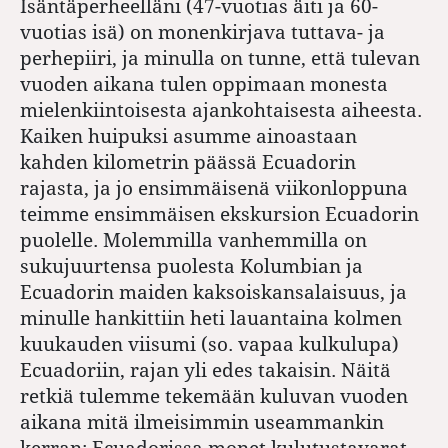
Isäntäperheelläni (47-vuotias äiti ja 60-
vuotias isä) on monenkirjava tuttava- ja
perhepiiri, ja minulla on tunne, että tulevan
vuoden aikana tulen oppimaan monesta
mielenkiintoisesta ajankohtaisesta aiheesta.
Kaiken huipuksi asumme ainoastaan
kahden kilometrin päässä Ecuadorin
rajasta, ja jo ensimmäisenä viikonloppuna
teimme ensimmäisen ekskursion Ecuadorin
puolelle. Molemmilla vanhemmilla on
sukujuurtensa puolesta Kolumbian ja
Ecuadorin maiden kaksoiskansalaisuus, ja
minulle hankittiin heti lauantaina kolmen
kuukauden viisumi (so. vapaa kulkulupa)
Ecuadoriin, rajan yli edes takaisin. Näitä
retkiä tulemme tekemään kuluvan vuoden
aikana mitä ilmeisimmin useammankin
kerran: Ecuadorissa monet kulutustavarat