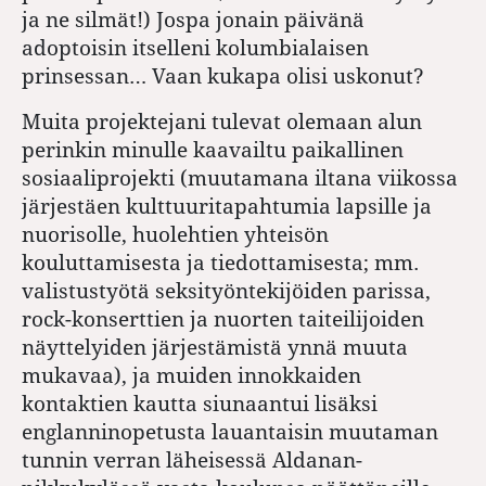
ja ne silmät!) Jospa jonain päivänä
adoptoisin itselleni kolumbialaisen
prinsessan… Vaan kukapa olisi uskonut?
Muita projektejani tulevat olemaan alun
perinkin minulle kaavailtu paikallinen
sosiaaliprojekti (muutamana iltana viikossa
järjestäen kulttuuritapahtumia lapsille ja
nuorisolle, huolehtien yhteisön
kouluttamisesta ja tiedottamisesta; mm.
valistustyötä seksityöntekijöiden parissa,
rock-konserttien ja nuorten taiteilijoiden
näyttelyiden järjestämistä ynnä muuta
mukavaa), ja muiden innokkaiden
kontaktien kautta siunaantui lisäksi
englanninopetusta lauantaisin muutaman
tunnin verran läheisessä Aldanan-