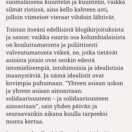
suomalaisena kuuntelin ja kuuntelin, vaikka
silmät ristissä, aina kello kahteen asti,
jolloin viimeiset vieraat vihdoin lähtivät.
Toistan itseäni edellisistä blogikirjoituksista
ja sanon: vaikka suurin osa kolumbialaisista
on kouluttamatonta ja poliittisesti
valveutumatonta väkeä, ne, jotka tietävät
asioista jotain ovat senkin edestä
intomielisempiä, intohimoisia ja idealistisia
maanystäviä. Ja nämä idealistit ovat
kovimpia puhumaan. ”Yhteen asiaan uskon
ja yhteen asiaan ainoastaan:
solidaarisuuteen – ja solidaarisuuteen
ainoastaan”, sain yhden päivän ja
seuraavankin aikana kuulla tarpeeksi
monta kertaa.