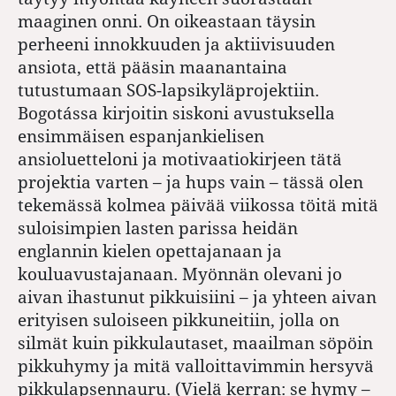
maaginen onni. On oikeastaan täysin
perheeni innokkuuden ja aktiivisuuden
ansiota, että pääsin maanantaina
tutustumaan SOS-lapsikyläprojektiin.
Bogotássa kirjoitin siskoni avustuksella
ensimmäisen espanjankielisen
ansioluetteloni ja motivaatiokirjeen tätä
projektia varten – ja hups vain – tässä olen
tekemässä kolmea päivää viikossa töitä mitä
suloisimpien lasten parissa heidän
englannin kielen opettajanaan ja
kouluavustajanaan. Myönnän olevani jo
aivan ihastunut pikkuisiini – ja yhteen aivan
erityisen suloiseen pikkuneitiin, jolla on
silmät kuin pikkulautaset, maailman söpöin
pikkuhymy ja mitä valloittavimmin hersyvä
pikkulapsennauru. (Vielä kerran: se hymy –