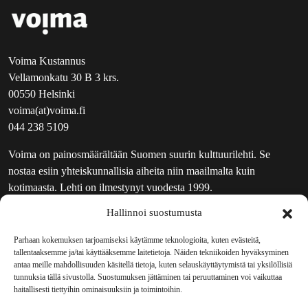
Voima Kustannus
Vellamonkatu 30 B 3 krs.
00550 Helsinki
voima(at)voima.fi
044 238 5109
Voima on painosmäärältään Suomen suurin kulttuurilehti. Se
nostaa esiin yhteiskunnallisia aiheita niin maailmalta kuin
kotimaasta. Lehti on ilmestynyt vuodesta 1999.
Hallinnoi suostumusta
TOIMITUS
UUTISKIRJE
Parhaan kokemuksen tarjoamiseksi käytämme teknologioita, kuten evästeitä,
tallentaaksemme ja/tai käyttääksemme laitetietoja. Näiden tekniikoiden hyväksyminen
MAINOSTAJILLE
antaa meille mahdollisuuden käsitellä tietoja, kuten selauskäyttäytymistä tai yksilöllisiä
VASTAMAINOKSET
tunnuksia tällä sivustolla. Suostumuksen jättäminen tai peruuttaminen voi vaikuttaa
haitallisesti tiettyihin ominaisuuksiin ja toimintoihin.
JAKELUPAIKAT