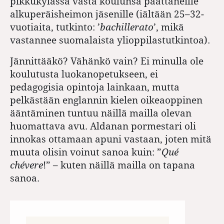
pikkukylässä vasta koulunsa päättäneille
alkuperäisheimon jäsenille (iältään 25–32-
vuotiaita, tutkinto: ’
bachillerato
’, mikä
vastannee suomalaista ylioppilastutkintoa).
Jännittääkö? Vähänkö vain? Ei minulla ole
koulutusta luokanopetukseen, ei
pedagogisia opintoja lainkaan, mutta
pelkästään englannin kielen oikeaoppinen
ääntäminen tuntuu näillä mailla olevan
huomattava avu. Aldanan pormestari oli
innokas ottamaan apuni vastaan, joten mitä
muuta olisin voinut sanoa kuin: ”
Qué
chévere
!” – kuten näillä mailla on tapana
sanoa.