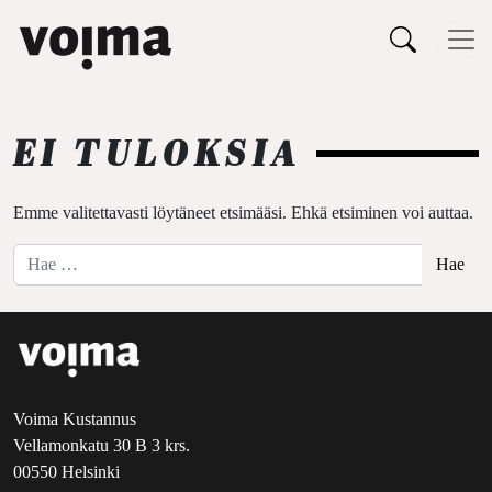
Päävalikko
Siirry sisältöön
EI TULOKSIA
Emme valitettavasti löytäneet etsimääsi. Ehkä etsiminen voi auttaa.
Hae:
Voima Kustannus
Vellamonkatu 30 B 3 krs.
00550 Helsinki