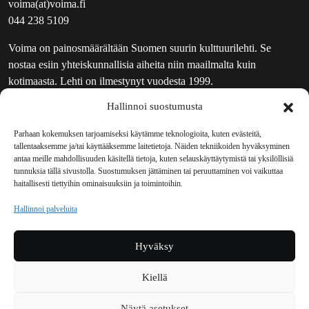
voima(at)voima.fi
044 238 5109
Voima on painosmäärältään Suomen suurin kulttuurilehti. Se
nostaa esiin yhteiskunnallisia aiheita niin maailmalta kuin
kotimaasta. Lehti on ilmestynyt vuodesta 1999.
Hallinnoi suostumusta
TOIMITUS
UUTISKIRJE
Parhaan kokemuksen tarjoamiseksi käytämme teknologioita, kuten evästeitä,
tallentaaksemme ja/tai käyttääksemme laitetietoja. Näiden tekniikoiden hyväksyminen
MAINOSTAJILLE
antaa meille mahdollisuuden käsitellä tietoja, kuten selauskäyttäytymistä tai yksilöllisiä
VASTAMAINOKSET
tunnuksia tällä sivustolla. Suostumuksen jättäminen tai peruuttaminen voi vaikuttaa
haitallisesti tiettyihin ominaisuuksiin ja toimintoihin.
JAKELUPAIKAT
REKISTERISELOSTE
Hallinnoi palveluita
EVÄSTEKÄYTÄNTÖ (EU)
TILAUKSEN PERUUTUSPYYNTÖ
Hyväksy
TILAUSOHJEET JA -EHDOT
Kiellä
Voima sosiaalisessa mediassa
Näytä asetukset