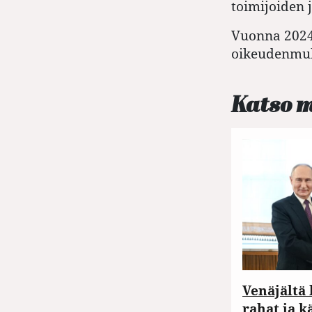
toimijoiden 
Vuonna 202
oikeudenmuk
Katso 
Venäjältä
rahat ja k