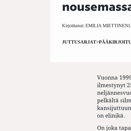
nousemassa
Kirjoittanut:
EMILIA MIETTINEN
L
JUTTUSARJAT>PÄÄKIRJOIT
Vuonna 1999
ilmestynyt 2
neljännesvuos
pelkältä si
kansijuttuun
on elinikä.
On joka tap