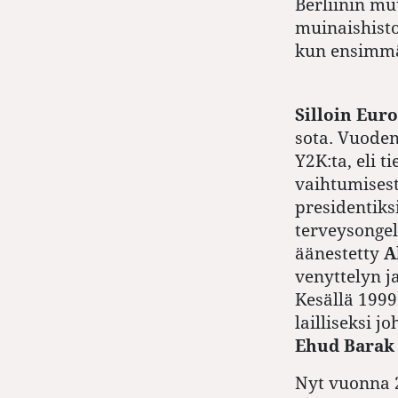
Berliinin mu
muinaishisto
kun ensimm
Silloin Eur
sota. Vuoden
Y2K:ta, eli 
vaihtumises
presidentiks
terveysongel
äänestetty
A
venyttelyn j
Kesällä 1999
lailliseksi 
Ehud Barak
Nyt vuonna 2