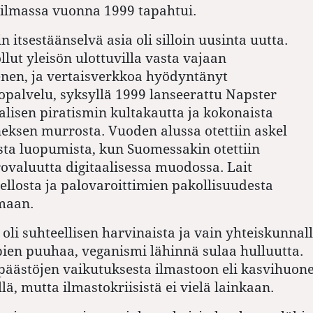
ilmassa vuonna 1999 tapahtui.
 itsestäänselvä asia oli silloin uusinta uutta.
ollut yleisön ulottuvilla vasta vajaan
en, ja vertaisverkkoa hyödyntänyt
opalvelu, syksyllä 1999 lanseerattu Napster
aalisen piratismin kultakautta ja kokonaista
eksen murrosta. Vuoden alussa otettiin askel
ta luopumista, kun Suomessakin otettiin
ovaluutta digitaalisessa muodossa. Lait
ellosta ja palovaroittimien pakollisuudesta
imaan.
oli suhteellisen harvinaista ja vain yhteiskunnall
ien puuhaa, veganismi lähinnä sulaa hulluutta.
ipäästöjen vaikutuksesta ilmastoon eli kasvihuon
lä, mutta ilmastokriisistä ei vielä lainkaan.