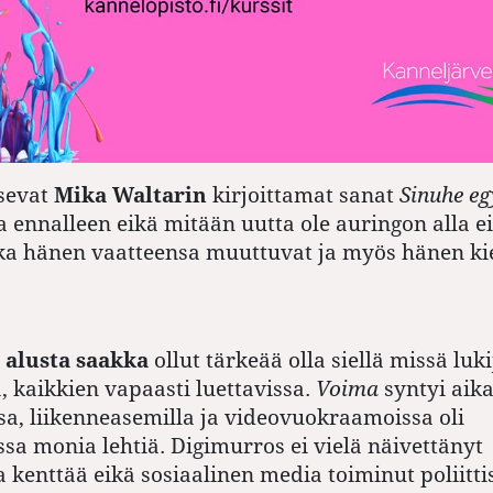
sevat
Mika Waltarin
kirjoittamat sanat
Sinuhe eg
a ennalleen eikä mitään uutta ole auringon alla 
ka hänen vaatteensa muuttuvat ja myös hänen ki
 alusta saakka
ollut tärkeää olla siellä missä luki
a, kaikkien vapaasti luettavissa.
Voima
syntyi aika
sa, liikenneasemilla ja videovuokraamoissa oli
ssa monia lehtiä. Digimurros ei vielä näivettänyt
a kenttää eikä sosiaalinen media toiminut poliitti