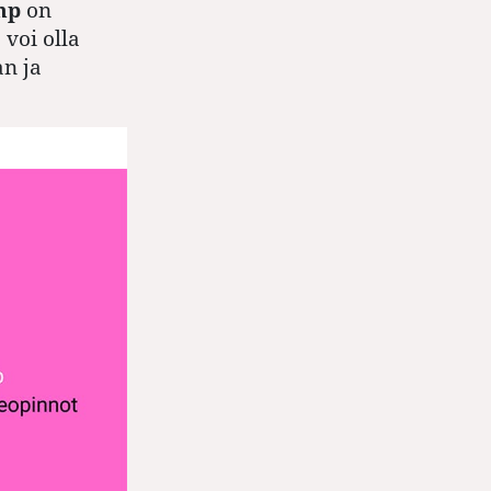
mp
on
 voi olla
n ja