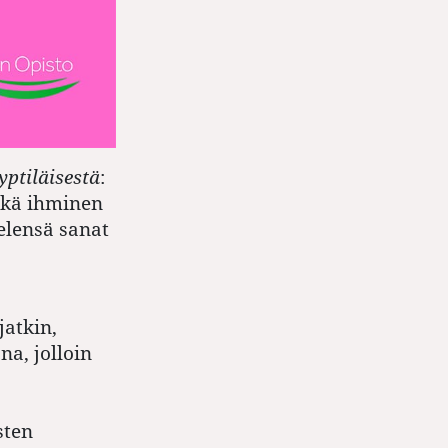
yptiläisestä
:
eikä ihminen
elensä sanat
jatkin,
na, jolloin
sten