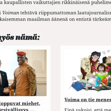
ja kaupallisten vaikuttajien rikkinäisenä puhelim
4
Voiman
tehtävä riippumattoman laatujournalis
aisemman maailman äänenä on entistä tärkeäm
myös nämä:
Voima on tie mene
 loppuvat miehet,
ärsivällisyys.…
Eipä uskoisi, että m