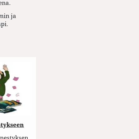
ena.
min ja
pi.
stykseen
enestyksen