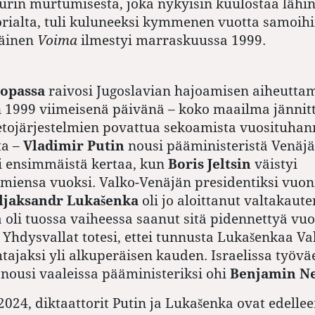
urin murtumisesta, joka nykyisin kuulostaa lähi
rialta, tuli kuluneeksi kymmenen vuotta samoihi
äinen
Voima
ilmestyi marraskuussa 1999.
oopassa
raivosi Jugoslavian hajoamisen aiheutt
 1999 viimeisenä päivänä – koko maailma jännit
tietojärjestelmien povattua sekoamista vuosituha
ta –
Vladimir Putin
nousi pääministeristä Venäj
i ensimmäistä kertaa, kun
Boris Jeltsin
väistyi
miensa vuoksi. Valko-Venäjän presidentiksi vuo
ljaksandr Lukašenka
oli jo aloittanut valtakaut
a oli tuossa vaiheessa saanut sitä pidennettyä vu
 Yhdysvallat totesi, ettei tunnusta Lukašenkaa V
johtajaksi yli alkuperäisen kauden. Israelissa työ
nousi vaaleissa pääministeriksi ohi
Benjamin N
024, diktaattorit Putin ja Lukašenka ovat edelleen