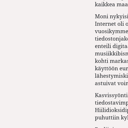
kaikkea maa
Moni nykyisin
Internet oli 
vuosikymmen
tiedostonjak
enteili digit
musiikkibisn
kohti markas
käyttöön eur
lähestymiski
astuivat vo
Kasvissyönti 
tiedostavimp
Hiilidioksid
puhuttiin kyl