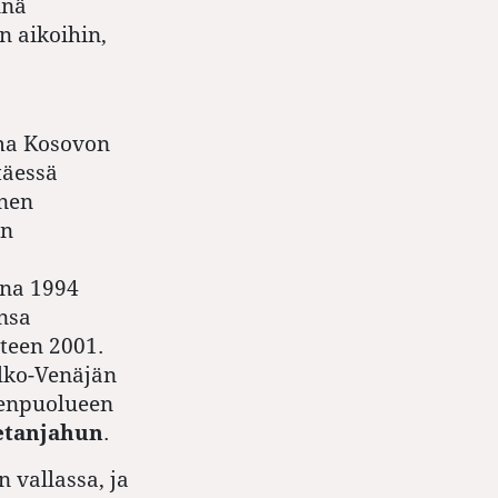
nnä
n aikoihin,
ama Kosovon
täessä
nnen
än
nna 1994
ensa
oteen 2001.
alko-Venäjän
väenpuolueen
etanjahun
.
 vallassa, ja