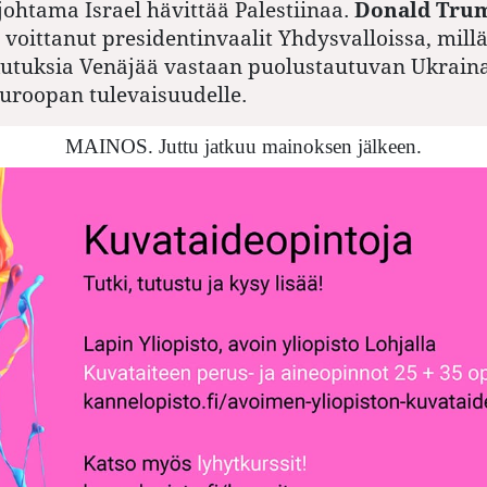
ohtama Israel hävittää Palestiinaa.
Donald Tru
 voittanut presidentinvaalit Yhdysvalloissa, millä
kutuksia Venäjää vastaan puolustautuvan Ukraina
uroopan tulevaisuudelle.
MAINOS. Juttu jatkuu mainoksen jälkeen.