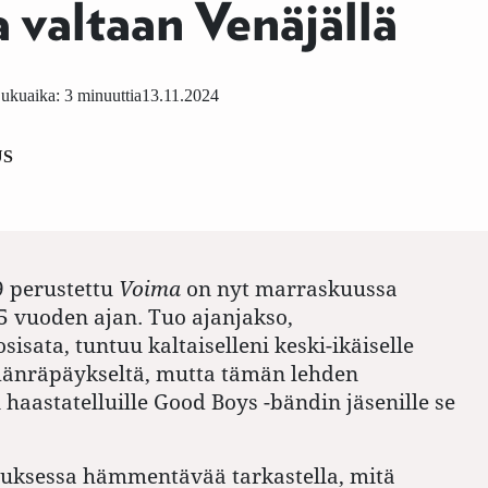
 valtaan Venäjällä
ukuaika: 3 minuuttia
13.11.2024
US
 perustettu
Voima
on nyt marraskuussa
5 vuoden ajan. Tuo ajanjakso,
isata, tuntuu kaltaiselleni keski-ikäiselle
lmänräpäykseltä, mutta tämän lehden
 haastatelluille Good Boys -bändin jäsenille se
auksessa hämmentävää tarkastella, mitä