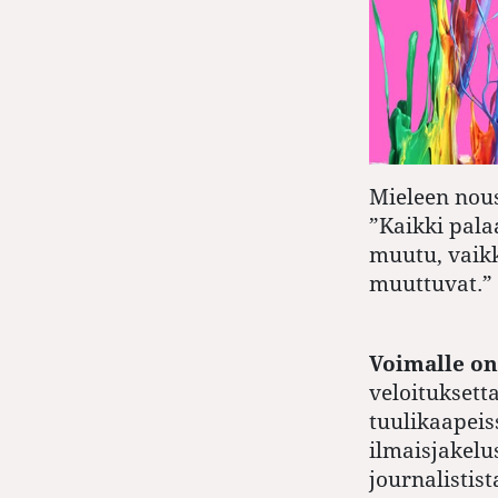
Mieleen nou
”Kaikki pala
muutu, vaik
muuttuvat
.”
Voimalle on
veloituksett
tuulikaapeis
ilmaisjakelu
journalistist