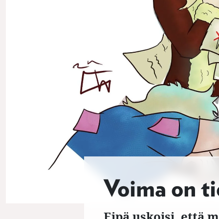
Voima on t
Eipä uskoisi, että m