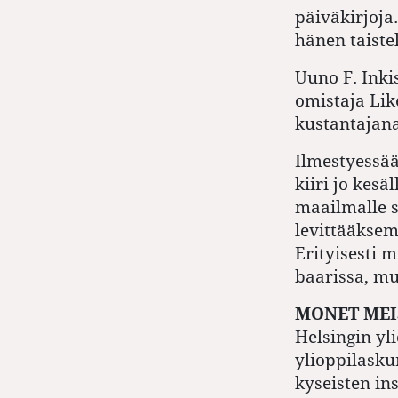
päiväkirjoja
hänen taiste
Uuno F. Ink
omistaja Lik
kustantajana
Ilmestyessä
kiiri jo kesä
maailmalle 
levittääkse
Erityisesti m
baarissa, mu
MONET MEI
Helsingin yl
ylioppilasku
kyseisten ins