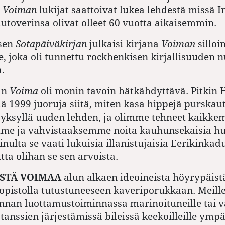
.
Voiman
lukijat saattoivat lukea lehdestä missä I
lutoverinsa olivat olleet 60 vuotta aikaisemmin.
isen
Sotapäiväkirjan
julkaisi kirjana
Voiman
silloi
e, joka oli tunnettu rockhenkisen kirjallisuuden
.
än
Voima
oli monin tavoin hätkähdyttävä. Pitkin 
llä 1999 juoruja siitä, miten kasa hippejä purskau
syksyllä uuden lehden, ja olimme tehneet kaikk
mme ja vahvistaaksemme noita kauhunsekaisia h
inulta se vaati lukuisia illanistujaisia Eerikinkad
tta olihan se sen arvoista.
STÄ VOIMAA
alun alkaen ideoineista höyrypäis
iopistolla tutustuneeseen kaveriporukkaan. Meill
nnan luottamustoiminnassa marinoituneille tai 
tanssien järjestämissä bileissä keekoilleille ympä