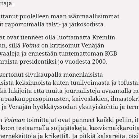
taja.
ittanut puolelleen maan isänmaallisimmat
t raportoimalla talvi- ja jatkosodista.
at ovat tienneet olla luottamatta Kremlin
n, sillä
Voima
on kritisoinut Venäjän
 vaaleja ja ennestään tuntemattoman KGB-
mista presidentiksi jo vuodesta 2000.
kertonut sivukaupalla monenlaisista
ista keksinnöistä kuten tuulivoimasta ja tofusta
ekä lukijoita että muita journalisteja avaamalla m
apaakauppasopimusten, kaivoslakien, ilmastokri
ja Venäjän hyökkäyssodan yksityiskohtia ja ter
in
Voiman
toimittajat ovat panneet kaikki peliin, i
koon testaamalla soijajätskejä, kasvismakkaroita
ernekeittoja ja krikettiä. Ja pitkiä kalsareita, otsi