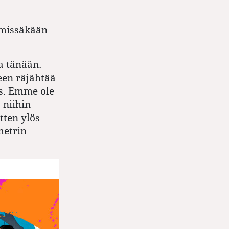
iimissäkään
a tänään.
een räjähtää
us. Emme ole
 niihin
tten ylös
metrin