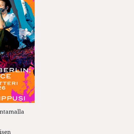
rintamalla
isen