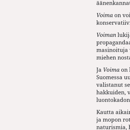
äänenkannat
Voima
on vo
konservatiivi
Voiman
lukij
propagandaa
masinoituja
miehen nosta
Ja
Voima
on 
Suomessa uus
valistanut s
hakkuiden, v
luontokadon 
Kautta aika
ja mopon rot
naturismia, h