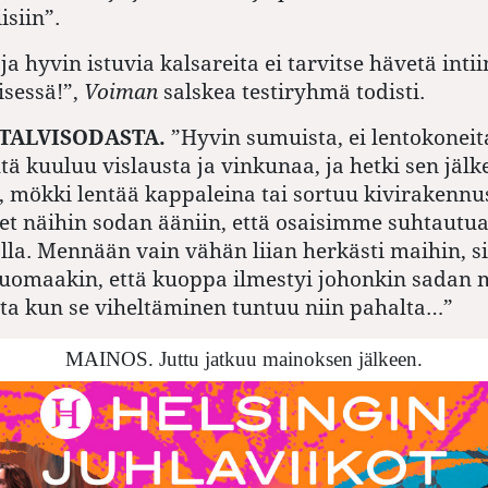
isiin”.
ja hyvin istuvia kalsareita ei tarvitse hävetä int
sessä!”,
Voiman
salskea testiryhmä todisti.
Ä TALVISODASTA.
”Hyvin sumuista, ei lentokoneit
tä kuuluu vislausta ja vinkunaa, ja hetki sen jälk
 mökki lentää kappaleina tai sortuu kivirakenn
eet näihin sodan ääniin, että osaisimme suhtautua
alla. Mennään vain vähän liian herkästi maihin, si
uomaakin, että kuoppa ilmestyi johonkin sadan 
ta kun se viheltäminen tuntuu niin pahalta…”
MAINOS. Juttu jatkuu mainoksen jälkeen.