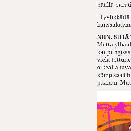
päällä parati
”Tyylikkäitä 
kanssakäymi
NIIN, SIIT
Mutta ylhääl
kaupungissa,
vielä tottun
oikealla tav
kömpiessä h
päähän. Mut