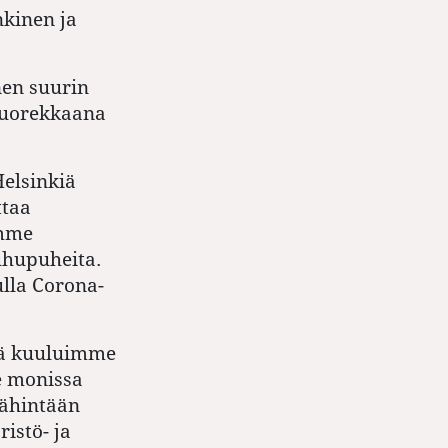
nkinen ja
nen suurin
 nuorekkaana
Helsinkiä
ttaa
emme
uhupuheita.
ulla Corona-
tä kuuluimme
e monissa
vähintään
ristö- ja