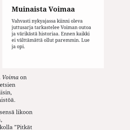
Muinaista Voimaa
Vahvasti nykyajassa kiinni oleva
juttusarja tarkastelee Voiman outoa
ja värikästä historiaa. Ennen kaikki
ei välttämättä ollut paremmin. Lue
ja opi.
.
Voima
on
etsien
isin,
mistöä.
tsensä likoon
,
kolla ”Pitkät