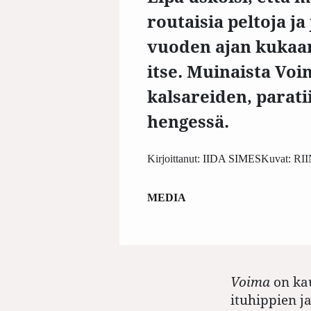
routaisia peltoja ja
vuoden ajan kukaan 
itse. Muinaista Voi
kalsareiden, paratii
hengessä.
Kirjoittanut:
IIDA SIMES
Kuvat:
RI
MEDIA
Voima
on kau
ituhippien j