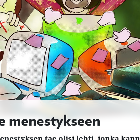
ie menestykseen
enestyksen tae olisi lehti, jonka kann