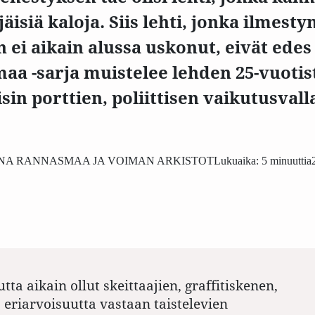
 jäisiä kaloja. Siis lehti, jonka ilmest
ei aikain alussa uskonut, eivät edes 
maa -sarja muistelee lehden 25-vuoti
sin porttien, poliittisen vaikutusvall
INA RANNASMAA JA VOIMAN ARKISTOT
Lukuaika: 5 minuuttia
tta aikain ollut skeittaajien, graffitiskenen,
a eriarvoisuutta vastaan taistelevien