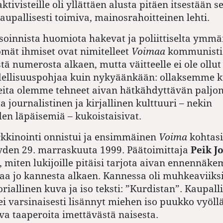
tivisteille oli yllättäen alusta pitäen itsestään se
kaupallisesti toimiva, mainosrahoitteinen lehti.
soinnista huomiota hakevat ja poliittiselta ymm
mät ihmiset ovat nimitelleet
Voimaa
kommunistis
ä numerosta alkaen, mutta väitteelle ei ole ollut 
ellisuuspohjaa kuin nykyäänkään: ollaksemme 
ita olemme tehneet aivan hätkähdyttävän paljo
ta journalistinen ja kirjallinen kulttuuri – nekin
en läpäisemiä – kukoistaisivat.
kkinointi onnistui ja ensimmäinen
Voima
kohtasi
yden 29. marraskuuta 1999. Päätoimittaja
Peik J
tä, miten lukijoille pitäisi tarjota aivan ennennäk
a jo kannesta alkaen. Kannessa oli muhkeaviiksi
oriallinen kuva ja iso teksti: ”Kurdistan”. Kaupall
i varsinaisesti lisännyt miehen iso puukko vyöllä
va taaperoita imettävästä naisesta.