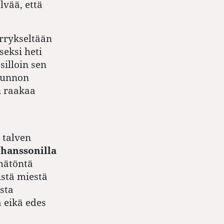
lvää, että
ärrykseltään
eksi heti
silloin sen
kunnon
n raakaa
 talven
ohanssonilla
emätöntä
stä miestä
ista
 eikä edes