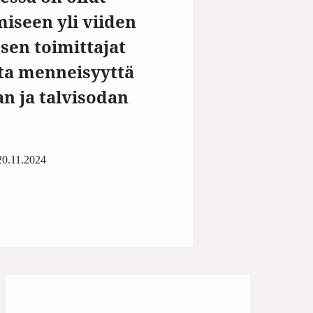
ymiseen yli viiden
sen toimittajat
sta menneisyyttä
an ja talvisodan
20.11.2024