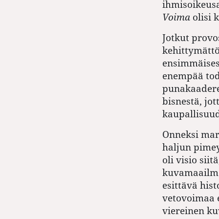
ihmisoikeusak
Voima
olisi 
Jotkut provo
kehittymättö
ensimmäisest
enempää tod
punakaadere
bisnestä, jot
kaupallisuud
Onneksi mar
haljun pime
oli visio sii
kuvamaailma
esittävä hist
vetovoimaa e
viereinen ku