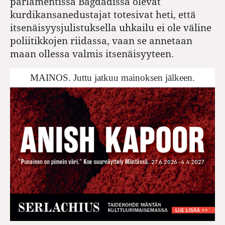
parlamentissa Bagdadissa olevat
kurdikansanedustajat totesivat heti, että
itsenäisyysjulistuksella uhkailu ei ole väline
poliitikkojen riidassa, vaan se annetaan
maan ollessa valmis itsenäisyyteen.
MAINOS. Juttu jatkuu mainoksen jälkeen.