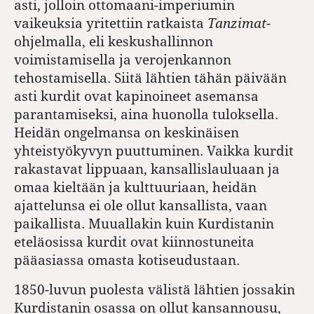
asti, jolloin ottomaani-imperiumin
vaikeuksia yritettiin ratkaista
Tanzimat
-
ohjelmalla, eli keskushallinnon
voimistamisella ja verojenkannon
tehostamisella. Siitä lähtien tähän päivään
asti kurdit ovat kapinoineet asemansa
parantamiseksi, aina huonolla tuloksella.
Heidän ongelmansa on keskinäisen
yhteistyökyvyn puuttuminen. Vaikka kurdit
rakastavat lippuaan, kansallislauluaan ja
omaa kieltään ja kulttuuriaan, heidän
ajattelunsa ei ole ollut kansallista, vaan
paikallista. Muuallakin kuin Kurdistanin
eteläosissa kurdit ovat kiinnostuneita
pääasiassa omasta kotiseudustaan.
1850-luvun puolesta välistä lähtien jossakin
Kurdistanin osassa on ollut kansannousu,