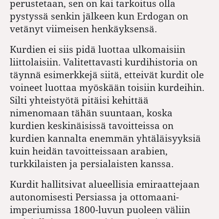
perustetaan, sen on kai tarkoitus olla
pystyssä senkin jälkeen kun Erdogan on
vetänyt viimeisen henkäyksensä.
Kurdien ei siis pidä luottaa ulkomaisiin
liittolaisiin. Valitettavasti kurdihistoria on
täynnä esimerkkejä siitä, etteivät kurdit ole
voineet luottaa myöskään toisiin kurdeihin.
Silti yhteistyötä pitäisi kehittää
nimenomaan tähän suuntaan, koska
kurdien keskinäisissä tavoitteissa on
kurdien kannalta enemmän yhtäläisyyksiä
kuin heidän tavoitteissaan arabien,
turkkilaisten ja persialaisten kanssa.
Kurdit hallitsivat alueellisia emiraattejaan
autonomisesti Persiassa ja ottomaani-
imperiumissa 1800-luvun puoleen väliin