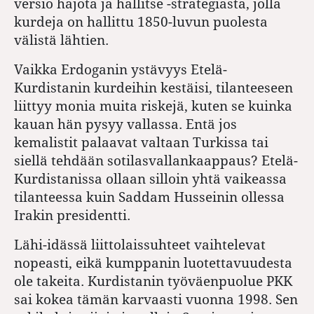
versio hajota ja hallitse -strategiasta, jolla
kurdeja on hallittu 1850-luvun puolesta
välistä lähtien.
Vaikka Erdoganin ystävyys Etelä-
Kurdistanin kurdeihin kestäisi, tilanteeseen
liittyy monia muita riskejä, kuten se kuinka
kauan hän pysyy vallassa. Entä jos
kemalistit palaavat valtaan Turkissa tai
siellä tehdään sotilasvallankaappaus? Etelä-
Kurdistanissa ollaan silloin yhtä vaikeassa
tilanteessa kuin Saddam Husseinin ollessa
Irakin presidentti.
Lähi-idässä liittolaissuhteet vaihtelevat
nopeasti, eikä kumppanin luotettavuudesta
ole takeita. Kurdistanin työväenpuolue PKK
sai kokea tämän karvaasti vuonna 1998. Sen