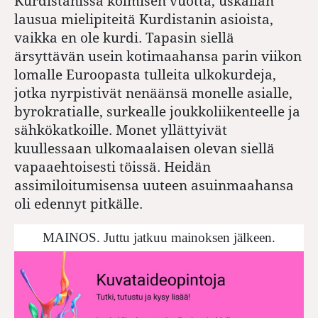
Kurdistanissa kolmisen vuotta, uskallan
lausua mielipiteitä Kurdistanin asioista,
vaikka en ole kurdi. Tapasin siellä
ärsyttävän usein kotimaahansa parin viikon
lomalle Euroopasta tulleita ulkokurdeja,
jotka nyrpistivät nenäänsä monelle asialle,
byrokratialle, surkealle joukkoliikenteelle ja
sähkökatkoille. Monet yllättyivät
kuullessaan ulkomaalaisen olevan siellä
vapaaehtoisesti töissä. Heidän
assimiloitumisensa uuteen asuinmaahansa
oli edennyt pitkälle.
MAINOS. Juttu jatkuu mainoksen jälkeen.