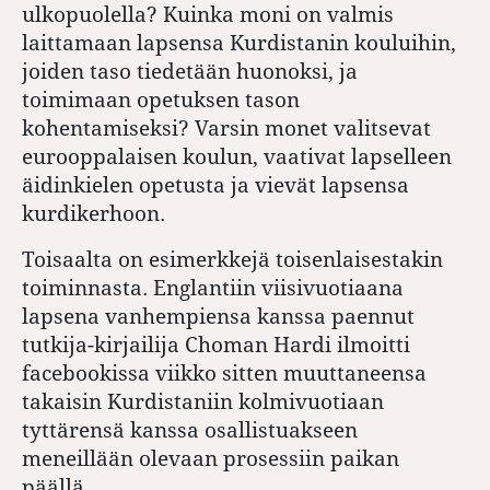
ulkopuolella? Kuinka moni on valmis
laittamaan lapsensa Kurdistanin kouluihin,
joiden taso tiedetään huonoksi, ja
toimimaan opetuksen tason
kohentamiseksi? Varsin monet valitsevat
eurooppalaisen koulun, vaativat lapselleen
äidinkielen opetusta ja vievät lapsensa
kurdikerhoon.
Toisaalta on esimerkkejä toisenlaisestakin
toiminnasta. Englantiin viisivuotiaana
lapsena vanhempiensa kanssa paennut
tutkija-kirjailija Choman Hardi ilmoitti
facebookissa viikko sitten muuttaneensa
takaisin Kurdistaniin kolmivuotiaan
tyttärensä kanssa osallistuakseen
meneillään olevaan prosessiin paikan
päällä.