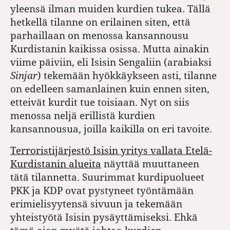
yleensä ilman muiden kurdien tukea. Tällä
hetkellä tilanne on erilainen siten, että
parhaillaan on menossa kansannousu
Kurdistanin kaikissa osissa. Mutta ainakin
viime päiviin, eli Isisin Sengaliin (arabiaksi
Sinjar
) tekemään hyökkäykseen asti, tilanne
on edelleen samanlainen kuin ennen siten,
etteivät kurdit tue toisiaan. Nyt on siis
menossa neljä erillistä kurdien
kansannousua, joilla kaikilla on eri tavoite.
Terroristijärjestö Isisin yritys vallata Etelä-
Kurdistanin alueita
näyttää muuttaneen
tätä tilannetta. Suurimmat kurdipuolueet
PKK ja KDP ovat pystyneet työntämään
erimielisyytensä sivuun ja tekemään
yhteistyötä Isisin pysäyttämiseksi. Ehkä