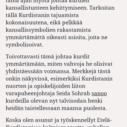
tämä ajan myötä johtaa kurdien
kansallistunteen kehittymiseen. Tarkoitan
tällä Kurdistanin tajuamista
kokonaisuutena, eikä pelkkää
kansallissymbolien rakastamista
ymmärtämättä oikeasti asioita, joita ne
symbolisoivat.
Toivottavasti tämä johtaa kurdit
ymmärtämään, miten vahvoja he olisivat
yhdistäessään voimansa. Merkkejä tästä
onkin näkyvissä, esimerkiksi Kurdistanin
nuorten ja opiskelijoiden liiton
varapuheenjohtaja Seida Sohrab
sanoo
kurdeilla olevan nyt talvisodan henki
heidän taistellessaan maansa puolesta.
Koska olen asunut ja työskennellyt Etelä-