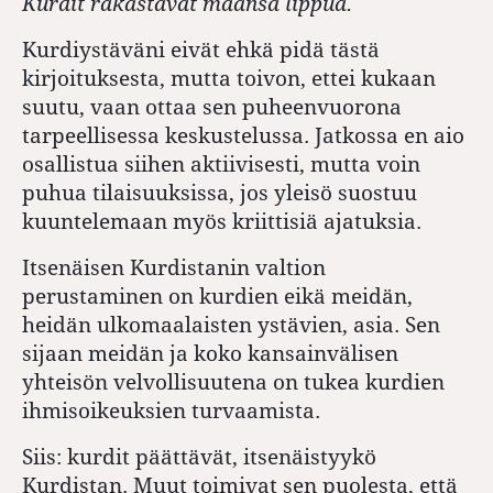
Kurdit rakastavat maansa lippua.
Kurdiystäväni eivät ehkä pidä tästä
kirjoituksesta, mutta toivon, ettei kukaan
suutu, vaan ottaa sen puheenvuorona
tarpeellisessa keskustelussa. Jatkossa en aio
osallistua siihen aktiivisesti, mutta voin
puhua tilaisuuksissa, jos yleisö suostuu
kuuntelemaan myös kriittisiä ajatuksia.
Itsenäisen Kurdistanin valtion
perustaminen on kurdien eikä meidän,
heidän ulkomaalaisten ystävien, asia. Sen
sijaan meidän ja koko kansainvälisen
yhteisön velvollisuutena on tukea kurdien
ihmisoikeuksien turvaamista.
Siis: kurdit päättävät, itsenäistyykö
Kurdistan. Muut toimivat sen puolesta, että