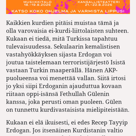
Kaikkien kurdien pitäisi muistaa tämä ja
olla varovaisia ei-kurdi-liittolaisten suhteen.
Kukaan ei tiedä, mitä Turkissa tapahtuu
tulevaisuudessa. Sekulaarin kemalistisen
vastahyökkäyksen sijasta Erdogan voi
joutua taistelemaan terroristijärjestö Isistä
vastaan Turkin maaperällä. Hänen AKP-
puolueensa voi menettää vallan. Siitä irtosi
jo yksi siipi Erdoganin ajauduttua kovaan
riitaan oppi-isänsä Fethullah Gülenin
kanssa, joka perusti oman puoleen. Gülen
on tunnettu kurdivastaisista mielipiteistään.
Kukaan ei elä ikuisesti, ei edes Recep Tayyip
Erdogan. Jos itsenäinen Kurdistanin valtio