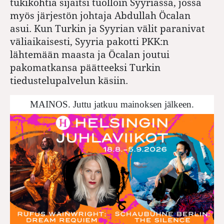
tukikohtia sijaitsi tuolloin Syyriassa, jossa
myös järjestön johtaja Abdullah Öcalan
asui. Kun Turkin ja Syyrian välit paranivat
väliaikaisesti, Syyria pakotti PKK:n
lähtemään maasta ja Öcalan joutui
pakomatkansa päätteeksi Turkin
tiedustelupalvelun käsiin.
MAINOS. Juttu jatkuu mainoksen jälkeen.