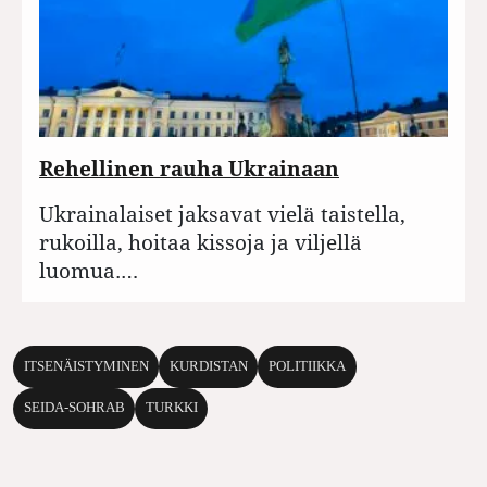
Rehellinen rauha Ukrainaan
Ukrainalaiset jaksavat vielä taistella,
rukoilla, hoitaa kissoja ja viljellä
luomua.…
ITSENÄISTYMINEN
KURDISTAN
POLITIIKKA
SEIDA-SOHRAB
TURKKI