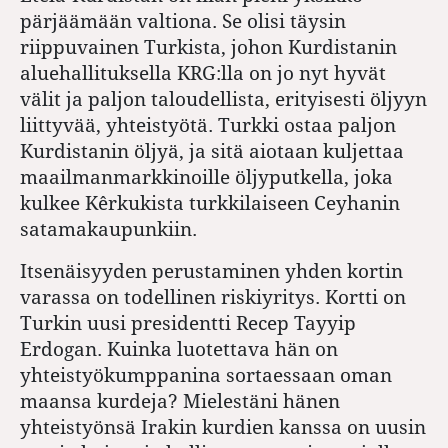
pärjäämään valtiona. Se olisi täysin
riippuvainen Turkista, johon Kurdistanin
aluehallituksella KRG:lla on jo nyt hyvät
välit ja paljon taloudellista, erityisesti öljyyn
liittyvää, yhteistyötä. Turkki ostaa paljon
Kurdistanin öljyä, ja sitä aiotaan kuljettaa
maailmanmarkkinoille öljyputkella, joka
kulkee Kêrkukista turkkilaiseen Ceyhanin
satamakaupunkiin.
Itsenäisyyden perustaminen yhden kortin
varassa on todellinen riskiyritys. Kortti on
Turkin uusi presidentti Recep Tayyip
Erdogan. Kuinka luotettava hän on
yhteistyökumppanina sortaessaan oman
maansa kurdeja? Mielestäni hänen
yhteistyönsä Irakin kurdien kanssa on uusin