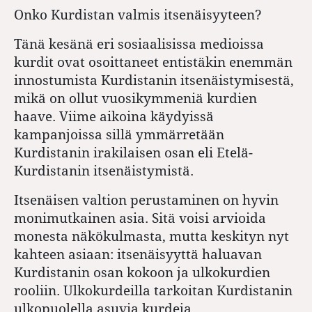
Onko Kurdistan valmis itsenäisyyteen?
Tänä kesänä eri sosiaalisissa medioissa
kurdit ovat osoittaneet entistäkin enemmän
innostumista Kurdistanin itsenäistymisestä,
mikä on ollut vuosikymmeniä kurdien
haave. Viime aikoina käydyissä
kampanjoissa sillä ymmärretään
Kurdistanin irakilaisen osan eli Etelä-
Kurdistanin itsenäistymistä.
Itsenäisen valtion perustaminen on hyvin
monimutkainen asia. Sitä voisi arvioida
monesta näkökulmasta, mutta keskityn nyt
kahteen asiaan: itsenäisyyttä haluavan
Kurdistanin osan kokoon ja ulkokurdien
rooliin. Ulkokurdeilla tarkoitan Kurdistanin
ulkopuolella asuvia kurdeja.