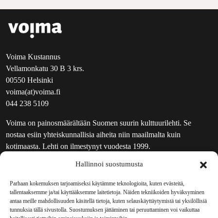
Voima Kustannus
Vellamonkatu 30 B 3 krs.
00550 Helsinki
voima(at)voima.fi
044 238 5109
Voima on painosmäärältään Suomen suurin kulttuurilehti. Se
nostaa esiin yhteiskunnallisia aiheita niin maailmalta kuin
kotimaasta. Lehti on ilmestynyt vuodesta 1999.
Hallinnoi suostumusta
TOIMITUS
UUTISKIRJE
Parhaan kokemuksen tarjoamiseksi käytämme teknologioita, kuten evästeitä,
tallentaaksemme ja/tai käyttääksemme laitetietoja. Näiden tekniikoiden hyväksyminen
MAINOSTAJILLE
antaa meille mahdollisuuden käsitellä tietoja, kuten selauskäyttäytymistä tai yksilöllisiä
VASTAMAINOKSET
tunnuksia tällä sivustolla. Suostumuksen jättäminen tai peruuttaminen voi vaikuttaa