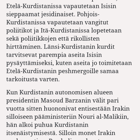
Etelä-Kurdistanissa vapautetaan Isisin
sieppaamat jesidinaiset. Pohjois-
Kurdistanissa vapautetaan vangitut
poliitikot ja Itä-Kurdistanissa lopetetaan
sekä poliitikkojen että rikollisten
hirttäminen. Länsi-Kurdistanin kurdit
tarvitsevat parempia aseita Isisin
pysäyttämiseksi, kuten aseita jo toimitetaan
Etelä-Kurdistanin peshmergoille samaa
tarkoitusta varten.
Kun Kurdistanin autonomisen alueen
presidentin Masoud Barzanin välit pari
vuotta sitten huononivat entisestään Irakin
silloiseen pääministeriin Nouri al-Malikiin,
hän alkoi puhua Kurdistanin
itsenäistymisestä. Silloin monet Irakin