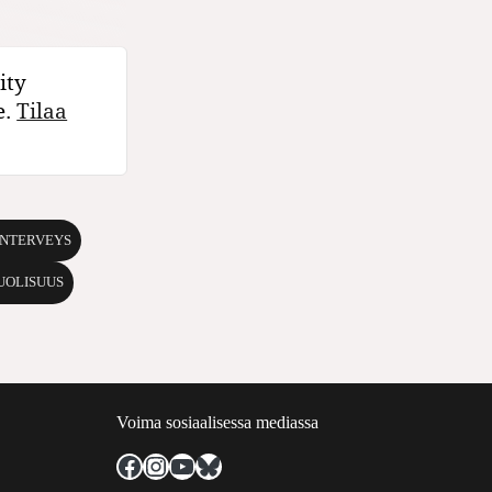
ity
e.
Tilaa
NTERVEYS
UOLISUUS
Voima sosiaalisessa mediassa
Facebook
Instagram
YouTube
Bluesky