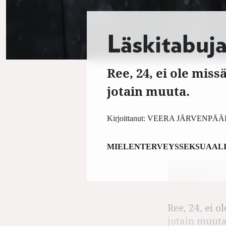
Läskitabuja
Ree, 24, ei ole mis
jotain muuta.
Kirjoittanut:
VEERA JÄRVENPÄÄ
MIELENTERVEYS
SEKSUAALI
Ree, 24, ei 
jotain muuta