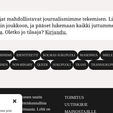
jat mahdollistavat journalismimme tekemisen. Li
kin joukkoon, ja pääset lukemaan kaikki juttumm
a
. Oletko jo tilaaja?
Kirjaudu.
MINISMI
IDENTITEETTI
KOLMAS SUKUPUOLI
MASENNUS
MIELE
INEN
NON-BINARY
QUEER
SUKUPUOLI
TRANS
TRANSSUKUP
määrältään Suomen suurin
TOIMITUS
e nostaa esiin yhteiskunnallisia
UUTISKIRJE
lmalta kuin kotimaasta. Lehti on
mme ja/tai
MAINOSTAJILLE