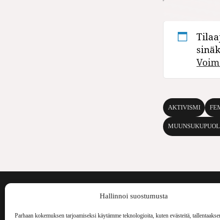
Tilaa
sinä
Voim
AKTIVISMI
FE
MUUNSUKUPUOL
Voima on painos
Hallinnoi suostumusta
kulttuurilehti. S
aiheita niin maai
Parhaan kokemuksen tarjoamiseksi käytämme teknologioita, kuten evästeitä, tallentaakse
Voima Kustannus