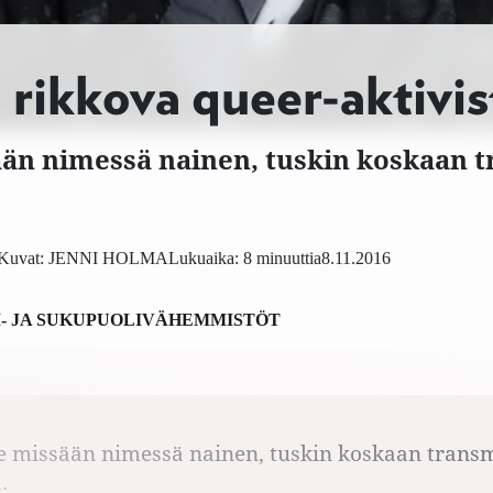
 rikkova queer-aktivis
sään nimessä nainen, tuskin koskaan 
Kuvat:
JENNI HOLMA
Lukuaika: 8 minuuttia
8.11.2016
- JA SUKUPUOLIVÄHEMMISTÖT
ole missään nimessä nainen, tuskin koskaan trans
.