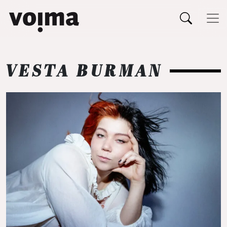
Päävalikko
Siirry sisältöön
VESTA BURMAN