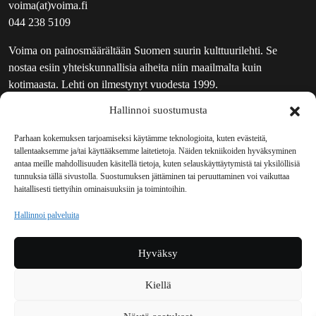
voima(at)voima.fi
044 238 5109
Voima on painosmäärältään Suomen suurin kulttuurilehti. Se
nostaa esiin yhteiskunnallisia aiheita niin maailmalta kuin
kotimaasta. Lehti on ilmestynyt vuodesta 1999.
Hallinnoi suostumusta
TOIMITUS
UUTISKIRJE
Parhaan kokemuksen tarjoamiseksi käytämme teknologioita, kuten evästeitä,
tallentaaksemme ja/tai käyttääksemme laitetietoja. Näiden tekniikoiden hyväksyminen
MAINOSTAJILLE
antaa meille mahdollisuuden käsitellä tietoja, kuten selauskäyttäytymistä tai yksilöllisiä
VASTAMAINOKSET
tunnuksia tällä sivustolla. Suostumuksen jättäminen tai peruuttaminen voi vaikuttaa
haitallisesti tiettyihin ominaisuuksiin ja toimintoihin.
JAKELUPAIKAT
REKISTERISELOSTE
Hallinnoi palveluita
EVÄSTEKÄYTÄNTÖ (EU)
TILAUKSEN PERUUTUSPYYNTÖ
Hyväksy
TILAUSOHJEET JA -EHDOT
Kiellä
Voima sosiaalisessa mediassa