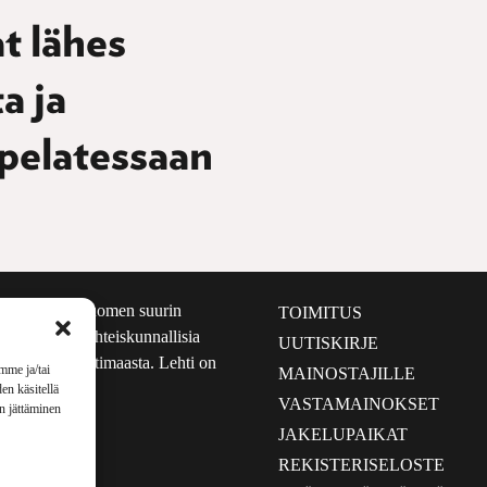
t lähes
a ja
 pelatessaan
määrältään Suomen suurin
TOIMITUS
e nostaa esiin yhteiskunnallisia
UUTISKIRJE
lmalta kuin kotimaasta. Lehti on
mme ja/tai
MAINOSTAJILLE
sta 1999.
en käsitellä
VASTAMAINOKSET
en jättäminen
JAKELUPAIKAT
REKISTERISELOSTE