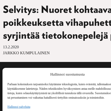
Selvitys: Nuoret kohtaava
poikkeuksetta vihapuhett
syrjintää tietokonepelejä
13.2.2020
JARKKO KUMPULAINEN
Voima on painos
Hallinnoi suostumusta
kulttuurilehti. S
aiheita niin maai
Parhaan kokemuksen tarjoamiseksi käytämme teknologioita, kuten evästeitä, tallentaakse
Voima Kustannus
ilmestynyt vuode
käyttääksemme laitetietoja. Näiden tekniikoiden hyväksyminen antaa meille mahdollisuud
Vellamonkatu 30 B 3 krs.
tietoja, kuten selauskäyttäytymistä tai yksilöllisiä tunnuksia tällä sivustolla. Suostumuks
00550 Helsinki
tai peruuttaminen voi vaikuttaa haitallisesti tiettyihin ominaisuuksiin ja toimintoihin.
voima(at)voima.fi
Hallinnoi palveluita
044 238 5109