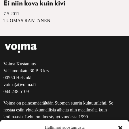
Ei niin kova kuin kivi
7.5.2011
TUOMAS RANTANEN
Voima Kustannus
Vellamonkatu 30 B 3 krs.
00550 Helsinki
voima(at)voima.fi
044 238 5109
Voima on painosmäärältään Suomen suurin kulttuurilehti. Se
nostaa esiin yhteiskunnallisia aiheita niin maailmalta kuin
kotimaasta. Lehti on ilmestynyt vuodesta 1999.
Hallinnoi suostumusta
TOIMITUS