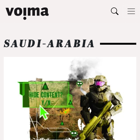
Päävalikko
Siirry sisältöön
SAUDI-ARABIA