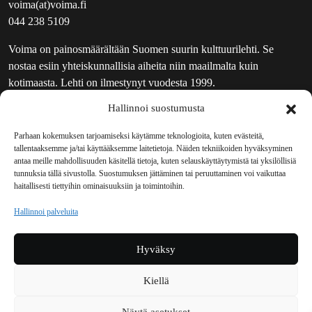
voima(at)voima.fi
044 238 5109
Voima on painosmäärältään Suomen suurin kulttuurilehti. Se
nostaa esiin yhteiskunnallisia aiheita niin maailmalta kuin
kotimaasta. Lehti on ilmestynyt vuodesta 1999.
Hallinnoi suostumusta
TOIMITUS
UUTISKIRJE
Parhaan kokemuksen tarjoamiseksi käytämme teknologioita, kuten evästeitä,
tallentaaksemme ja/tai käyttääksemme laitetietoja. Näiden tekniikoiden hyväksyminen
MAINOSTAJILLE
antaa meille mahdollisuuden käsitellä tietoja, kuten selauskäyttäytymistä tai yksilöllisiä
VASTAMAINOKSET
tunnuksia tällä sivustolla. Suostumuksen jättäminen tai peruuttaminen voi vaikuttaa
haitallisesti tiettyihin ominaisuuksiin ja toimintoihin.
JAKELUPAIKAT
REKISTERISELOSTE
Hallinnoi palveluita
EVÄSTEKÄYTÄNTÖ (EU)
TILAUKSEN PERUUTUSPYYNTÖ
Hyväksy
TILAUSOHJEET JA -EHDOT
Kiellä
Voima sosiaalisessa mediassa
Näytä asetukset