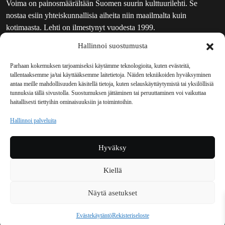
Voima on painosmäärältään Suomen suurin kulttuurilehti. Se
nostaa esiin yhteiskunnallisia aiheita niin maailmalta kuin
kotimaasta. Lehti on ilmestynyt vuodesta 1999.
Hallinnoi suostumusta
TOIMITUS
UUTISKIRJE
Parhaan kokemuksen tarjoamiseksi käytämme teknologioita, kuten evästeitä,
tallentaaksemme ja/tai käyttääksemme laitetietoja. Näiden tekniikoiden hyväksyminen
MAINOSTAJILLE
antaa meille mahdollisuuden käsitellä tietoja, kuten selauskäyttäytymistä tai yksilöllisiä
VASTAMAINOKSET
tunnuksia tällä sivustolla. Suostumuksen jättäminen tai peruuttaminen voi vaikuttaa
haitallisesti tiettyihin ominaisuuksiin ja toimintoihin.
JAKELUPAIKAT
REKISTERISELOSTE
Hallinnoi palveluita
EVÄSTEKÄYTÄNTÖ (EU)
TILAUKSEN PERUUTUSPYYNTÖ
Hyväksy
TILAUSOHJEET JA -EHDOT
Kiellä
Voima sosiaalisessa mediassa
Näytä asetukset
Facebook
Instagram
YouTube
Bluesky
Evästekäytäntö
Rekisteriseloste