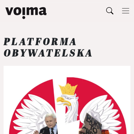
Päävalikko
Siirry sisältöön
PLATFORMA
OBYWATELSKA