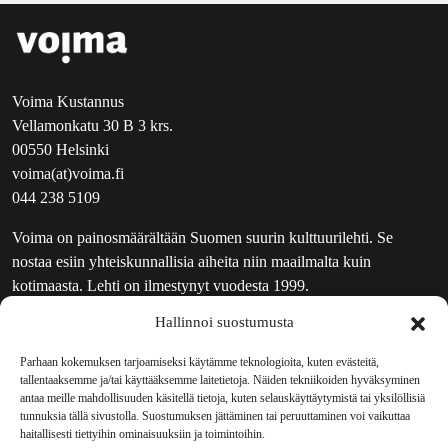
Voima Kustannus
Vellamonkatu 30 B 3 krs.
00550 Helsinki
voima(at)voima.fi
044 238 5109
Voima on painosmäärältään Suomen suurin kulttuurilehti. Se
nostaa esiin yhteiskunnallisia aiheita niin maailmalta kuin
kotimaasta. Lehti on ilmestynyt vuodesta 1999.
Hallinnoi suostumusta
TOIMITUS
UUTISKIRJE
Parhaan kokemuksen tarjoamiseksi käytämme teknologioita, kuten evästeitä,
tallentaaksemme ja/tai käyttääksemme laitetietoja. Näiden tekniikoiden hyväksyminen
MAINOSTAJILLE
antaa meille mahdollisuuden käsitellä tietoja, kuten selauskäyttäytymistä tai yksilöllisiä
VASTAMAINOKSET
tunnuksia tällä sivustolla. Suostumuksen jättäminen tai peruuttaminen voi vaikuttaa
haitallisesti tiettyihin ominaisuuksiin ja toimintoihin.
JAKELUPAIKAT