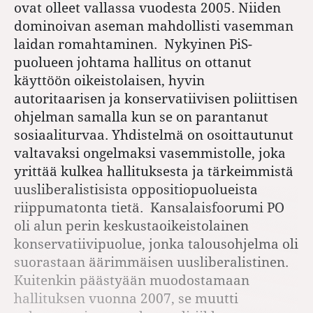
ovat olleet vallassa vuodesta 2005. Niiden
dominoivan aseman mahdollisti vasemman
laidan romahtaminen. Nykyinen PiS-
puolueen johtama hallitus on ottanut
käyttöön oikeistolaisen, hyvin
autoritaarisen ja konservatiivisen poliittisen
ohjelman samalla kun se on parantanut
sosiaaliturvaa. Yhdistelmä on osoittautunut
valtavaksi ongelmaksi vasemmistolle, joka
yrittää kulkea hallituksesta ja tärkeimmistä
uusliberalistisista oppositiopuolueista
riippumatonta tietä. Kansalaisfoorumi PO
oli alun perin keskustaoikeistolainen
konservatiivipuolue, jonka talousohjelma oli
suorastaan äärimmäisen uusliberalistinen.
Kuitenkin päästyään muodostamaan
hallituksen vuonna 2007, se muutti