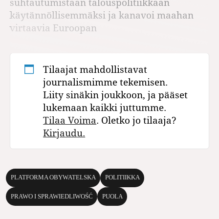
suhtautumistaan talouspolitiikkaan
käytännöllisemmäksi ja kanavoi maahan
virtaavia Euroopan
Tilaajat mahdollistavat
journalismimme tekemisen.
Liity sinäkin joukkoon, ja pääset
lukemaan kaikki juttumme.
Tilaa Voima
. Oletko jo tilaaja?
Kirjaudu.
PLATFORMA OBYWATELSKA
POLITIIKKA
PRAWO I SPRAWIEDLIWOŚĆ
PUOLA