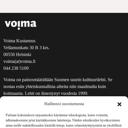
Voima Kustannus
Vellamonkatu 30 B 3 krs.
00550 Helsinki
voima(at)voima.fi
044 238 5109
Voima on painosmäärältään Suomen suurin kulttuurilehti. Se
nostaa esiin yhteiskunnallisia aiheita niin maailmalta kuin
kotimaasta. Lehti on ilmestynyt vuodesta 1999.
Hallinnoi suostumusta
TOIMITUS
UUTISKIRJE
Parhaan kokemuksen tarjoamiseksi käytämme teknologioita, kuten evästeitä,
tallentaaksemme ja/tai käyttääksemme laitetietoja. Näiden tekniikoiden hyväksyminen
MAINOSTAJILLE
antaa meille mahdollisuuden käsitellä tietoja, kuten selauskäyttäytymistä tai yksilöllisiä