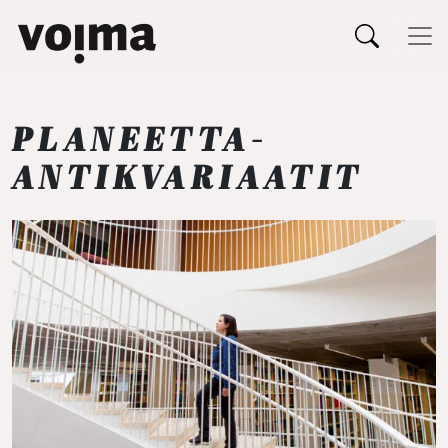
Päävalikko
Siirry sisältöön
PLANEETTA-
ANTIKVARIAATIT