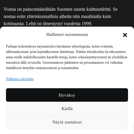
Voima on painosmäärältään Suomen suurin kulttuurilehti. Se
nostaa esiin yhteiskunnallisia aiheita niin maailmalta kuin
kotimaasta. Lehti on ilmestynyt vuodesta 1999.
Hallinnoi suostumusta
TOIMITUS
UUTISKIRJE
Parhaan kokemuksen tarjoamiseksi käytämme teknologioita, kuten evästeitä,
tallentaaksemme ja/tai käyttääksemme laitetietoja. Näiden tekniikoiden hyväksyminen
MAINOSTAJILLE
antaa meille mahdollisuuden käsitellä tietoja, kuten selauskäyttäytymistä tai yksilöllisiä
VASTAMAINOKSET
tunnuksia tällä sivustolla. Suostumuksen jättäminen tai peruuttaminen voi vaikuttaa
haitallisesti tiettyihin ominaisuuksiin ja toimintoihin.
JAKELUPAIKAT
REKISTERISELOSTE
Hallinnoi palveluita
EVÄSTEKÄYTÄNTÖ (EU)
TILAUKSEN PERUUTUSPYYNTÖ
Hyväksy
TILAUSOHJEET JA -EHDOT
Kiellä
Voima sosiaalisessa mediassa
Näytä asetukset
Facebook
Instagram
YouTube
Bluesky