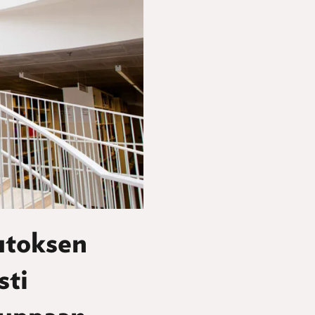
utoksen
sti