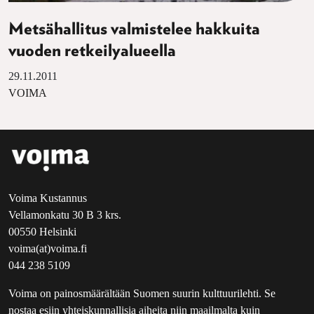
Metsähallitus valmistelee hakkuita
vuoden retkeilyalueella
29.11.2011
VOIMA
Voima Kustannus
Vellamonkatu 30 B 3 krs.
00550 Helsinki
voima(at)voima.fi
044 238 5109
Voima on painosmäärältään Suomen suurin kulttuurilehti. Se
nostaa esiin yhteiskunnallisia aiheita niin maailmalta kuin