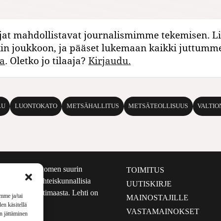
jat mahdollistavat journalismimme tekemisen. Li
kin joukkoon, ja pääset lukemaan kaikki juttumm
a
. Oletko jo tilaaja?
Kirjaudu.
LU
LUONTOKATO
METSÄHALLITUS
METSÄTEOLLISUUS
VALTIO
määrältään Suomen suurin
TOIMITUS
e nostaa esiin yhteiskunnallisia
UUTISKIRJE
lmalta kuin kotimaasta. Lehti on
mme ja/tai
MAINOSTAJILLE
sta 1999.
en käsitellä
VASTAMAINOKSET
en jättäminen