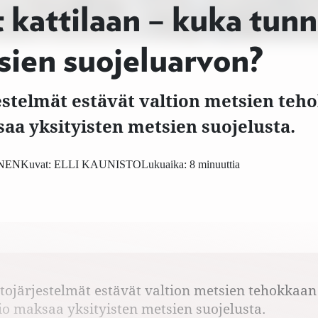
 kattilaan – kuka tunn
sien suojeluarvon?
estelmät estävät valtion metsien teh
aa yksityisten metsien suojelusta.
NEN
Kuvat:
ELLI KAUNISTO
Lukuaika: 8 minuuttia
etojärjestelmät estävät valtion metsien tehokkaan
io maksaa yksityisten metsien suojelusta.