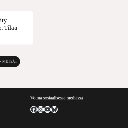
ity
e.
Tilaa
N METSÄT
Voima sosiaalisessa mediassa
Facebook
Instagram
YouTube
Bluesky