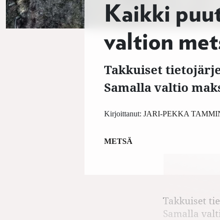
Kaikki puut
valtion met
Takkuiset tietojärj
Samalla valtio maks
Kirjoittanut:
JARI-PEKKA TAMMI
METSÄ
Takkuiset ti
Samalla valt