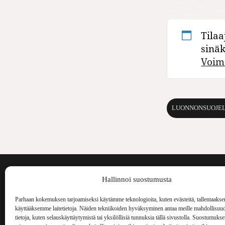
Tilaa
sinä
Voim
LUONNONSUOJE
Voima on painos
Hallinnoi suostumusta
kulttuurilehti. S
aiheita niin maai
Parhaan kokemuksen tarjoamiseksi käytämme teknologioita, kuten evästeitä, tallentaakse
Voima Kustannus
ilmestynyt vuode
käyttääksemme laitetietoja. Näiden tekniikoiden hyväksyminen antaa meille mahdollisuud
Vellamonkatu 30 B 3 krs.
tietoja, kuten selauskäyttäytymistä tai yksilöllisiä tunnuksia tällä sivustolla. Suostumuks