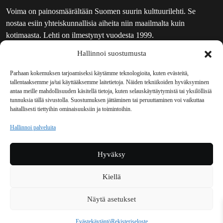
Voima on painosmäärältään Suomen suurin kulttuurilehti. Se
nostaa esiin yhteiskunnallisia aiheita niin maailmalta kuin
kotimaasta. Lehti on ilmestynyt vuodesta 1999.
Hallinnoi suostumusta
TOIMITUS
UUTISKIRJE
Parhaan kokemuksen tarjoamiseksi käytämme teknologioita, kuten evästeitä,
tallentaaksemme ja/tai käyttääksemme laitetietoja. Näiden tekniikoiden hyväksyminen
MAINOSTAJILLE
antaa meille mahdollisuuden käsitellä tietoja, kuten selauskäyttäytymistä tai yksilöllisiä
VASTAMAINOKSET
tunnuksia tällä sivustolla. Suostumuksen jättäminen tai peruuttaminen voi vaikuttaa
haitallisesti tiettyihin ominaisuuksiin ja toimintoihin.
JAKELUPAIKAT
REKISTERISELOSTE
Hallinnoi palveluita
EVÄSTEKÄYTÄNTÖ (EU)
TILAUKSEN PERUUTUSPYYNTÖ
Hyväksy
TILAUSOHJEET JA -EHDOT
Kiellä
Voima sosiaalisessa mediassa
Näytä asetukset
Facebook
Instagram
YouTube
Bluesky
Evästekäytäntö
Rekisteriseloste