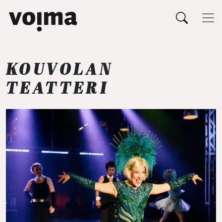
Päävalikko
Siirry sisältöön
KOUVOLAN
TEATTERI