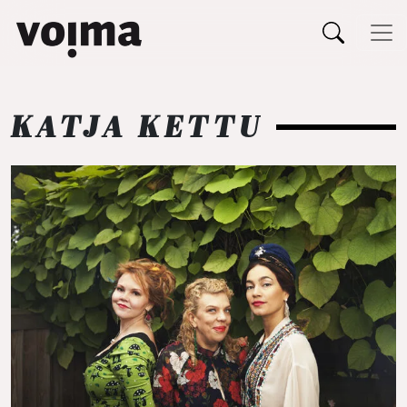
Päävalikko
Siirry sisältöön
KATJA KETTU