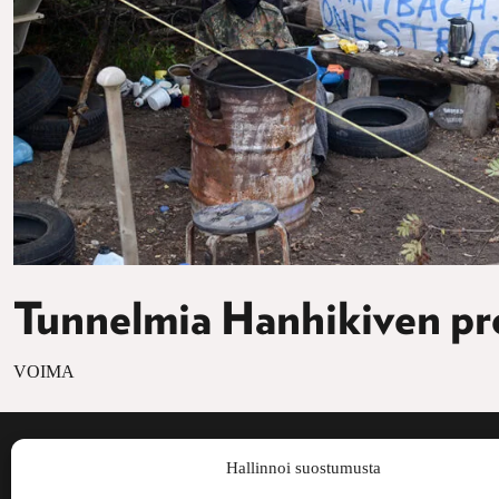
Tunnelmia Hanhikiven prot
VOIMA
Voima on painos
Hallinnoi suostumusta
kulttuurilehti. S