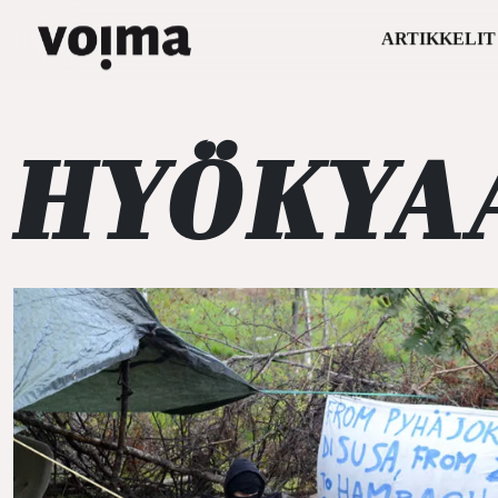
ARTIKKELIT
Päävalikko
Siirry sisältöön
HYÖKYA