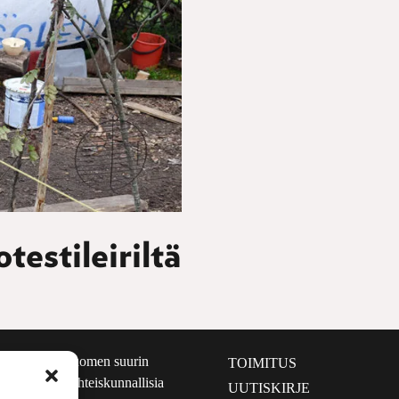
estileiriltä
määrältään Suomen suurin
TOIMITUS
e nostaa esiin yhteiskunnallisia
UUTISKIRJE