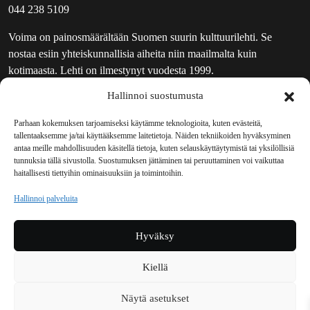
044 238 5109
Voima on painosmäärältään Suomen suurin kulttuurilehti. Se
nostaa esiin yhteiskunnallisia aiheita niin maailmalta kuin
kotimaasta. Lehti on ilmestynyt vuodesta 1999.
Hallinnoi suostumusta
TOIMITUS
UUTISKIRJE
Parhaan kokemuksen tarjoamiseksi käytämme teknologioita, kuten evästeitä,
tallentaaksemme ja/tai käyttääksemme laitetietoja. Näiden tekniikoiden hyväksyminen
MAINOSTAJILLE
antaa meille mahdollisuuden käsitellä tietoja, kuten selauskäyttäytymistä tai yksilöllisiä
VASTAMAINOKSET
tunnuksia tällä sivustolla. Suostumuksen jättäminen tai peruuttaminen voi vaikuttaa
haitallisesti tiettyihin ominaisuuksiin ja toimintoihin.
JAKELUPAIKAT
REKISTERISELOSTE
Hallinnoi palveluita
EVÄSTEKÄYTÄNTÖ (EU)
TILAUKSEN PERUUTUSPYYNTÖ
Hyväksy
TILAUSOHJEET JA -EHDOT
Kiellä
Voima sosiaalisessa mediassa
Näytä asetukset