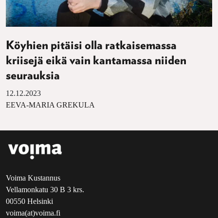
Köyhien pitäisi olla ratkaisemassa
kriisejä eikä vain kantamassa niiden
seurauksia
12.12.2023
EEVA-MARIA GREKULA
Voima Kustannus
Vellamonkatu 30 B 3 krs.
00550 Helsinki
voima(at)voima.fi