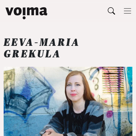
Päävalikko
Siirry sisältöön
EEVA-MARIA
GREKULA