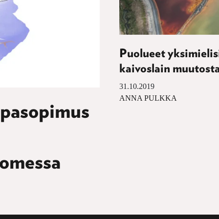
Puolueet yksimielis
kaivoslain muutost
31.10.2019
ANNA PULKKA
uppasopimus
uomessa