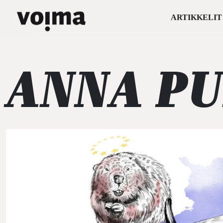
ARTIKKELIT
Päävalikko
Siirry sisältöön
ANNA P