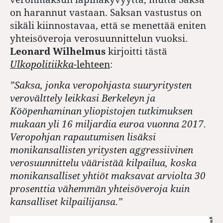
on harannut vastaan. Saksan vastustus on
sikäli kiinnostavaa, että se menettää eniten
yhteisöveroja verosuunnittelun vuoksi.
Leonard Wilhelmus
kirjoitti tästä
Ulkopolitiikka
-lehteen
:
”Saksa, jonka veropohjasta suuryritysten
verovälttely leikkasi Berkeleyn ja
Kööpenhaminan yliopistojen tutkimuksen
mukaan yli 16 miljardia euroa vuonna 2017.
Veropohjan rapautumisen lisäksi
monikansallisten yritysten aggressiivinen
verosuunnittelu vääristää kilpailua, koska
monikansalliset yhtiöt maksavat arviolta 30
prosenttia vähemmän yhteisöveroja kuin
kansalliset kilpailijansa.”