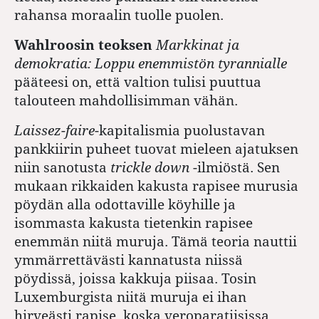
rahansa moraalin tuolle puolen.
Wahlroosin teoksen
Markkinat ja
demokratia: Loppu enemmistön tyrannialle
pääteesi on, että valtion tulisi puuttua
talouteen mahdollisimman vähän.
Laissez-faire
-kapitalismia puolustavan
pankkiirin puheet tuovat mieleen ajatuksen
niin sanotusta
trickle down
-ilmiöstä. Sen
mukaan rikkaiden kakusta rapisee murusia
pöydän alla odottaville köyhille ja
isommasta kakusta tietenkin rapisee
enemmän niitä muruja. Tämä teoria nauttii
ymmärrettävästi kannatusta niissä
pöydissä, joissa kakkuja piisaa.
Tosin
Luxemburgista niitä muruja ei ihan
hirveästi rapise, koska veroparatiisissa