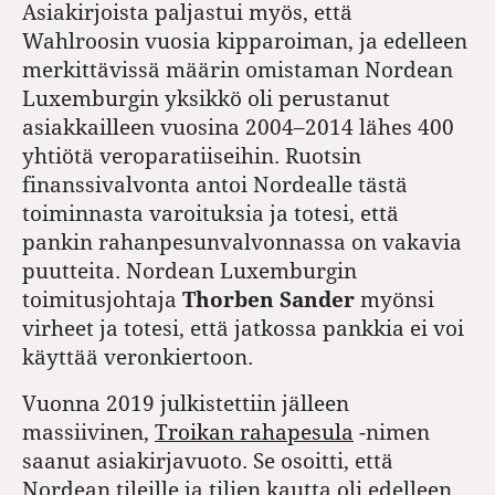
Asiakirjoista paljastui myös, että
Wahlroosin vuosia kipparoiman, ja edelleen
merkittävissä määrin omistaman Nordean
Luxemburgin yksikkö oli perustanut
asiakkailleen vuosina 2004–2014 lähes 400
yhtiötä veroparatiiseihin. Ruotsin
finanssivalvonta antoi Nordealle tästä
toiminnasta varoituksia ja totesi, että
pankin rahanpesunvalvonnassa on vakavia
puutteita. Nordean Luxemburgin
toimitusjohtaja
Thorben Sander
myönsi
virheet ja totesi, että jatkossa pankkia ei voi
käyttää veronkiertoon.
Vuonna 2019 julkistettiin jälleen
massiivinen,
Troikan rahapesula
-nimen
saanut asiakirjavuoto. Se osoitti, että
Nordean tileille ja tilien kautta oli edelleen