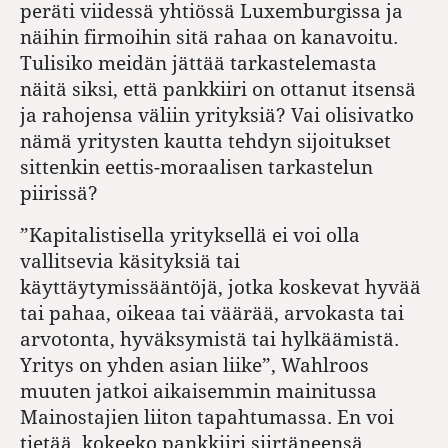
peräti viidessä yhtiössä Luxemburgissa ja
näihin firmoihin sitä rahaa on kanavoitu.
Tulisiko meidän jättää tarkastelemasta
näitä siksi, että pankkiiri on ottanut itsensä
ja rahojensa väliin yrityksiä? Vai olisivatko
nämä yritysten kautta tehdyn sijoitukset
sittenkin eettis-moraalisen tarkastelun
piirissä?
”Kapitalistisella yrityksellä ei voi olla
vallitsevia käsityksiä tai
käyttäytymissääntöjä, jotka koskevat hyvää
tai pahaa, oikeaa tai väärää, arvokasta tai
arvotonta, hyväksymistä tai hylkäämistä.
Yritys on yhden asian liike”, Wahlroos
muuten jatkoi aikaisemmin mainitussa
Mainostajien liiton tapahtumassa.
En voi
tietää, kokeeko pankkiiri siirtäneensä