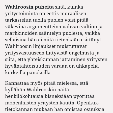
Wahlroosin puheita
siitä, kuinka
yritystoiminta on eettis-moraalisen
tarkastelun tuolla puolen voisi pitää
väkevinä argumentteina vahvan valtion ja
markkinoiden sääntelyn puolesta, vaikka
sellaisina hän ei niitä tietenkään esittänyt.
Wahlroosin linjaukset muistuttavat
yritysvastuuseen liittyvistä ongelmista
ja
siitä, että yhteiskunnan jättäminen yritysten
hyväntahtoisuuden varaan on uhkapeliä
korkeilla panoksilla.
Kannattaa myös pitää mielessä, että
kyllähän Wahlrooskin näitä
henkilökohtaisia bisneksiään pyörittää
monenlaisten yritysten kautta. OpenLux-
tietokannan mukaan hän omistaa osuuksia