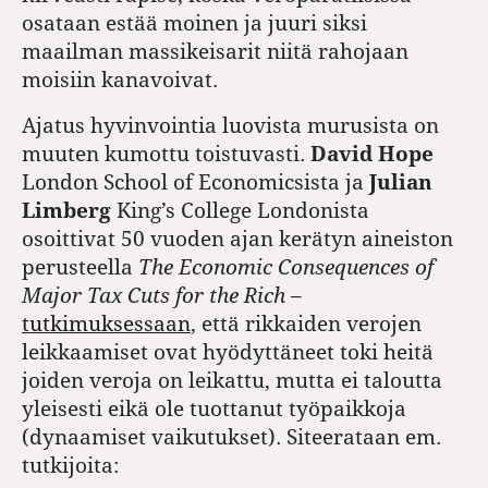
osataan estää moinen ja juuri siksi
maailman massikeisarit niitä rahojaan
moisiin kanavoivat.
Ajatus hyvinvointia luovista murusista on
muuten kumottu toistuvasti.
David Hope
London School of Economicsista ja
Julian
Limberg
King’s College Londonista
osoittivat 50 vuoden ajan kerätyn aineiston
perusteella
The Economic Consequences of
Major Tax Cuts for the Rich
–
tutkimuksessaan
, että rikkaiden verojen
leikkaamiset ovat hyödyttäneet toki heitä
joiden veroja on leikattu, mutta ei taloutta
yleisesti eikä ole tuottanut työpaikkoja
(dynaamiset vaikutukset). Siteerataan em.
tutkijoita: