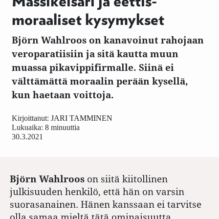
Massikeisari ja eettis-
moraaliset kysymykset
Björn Wahlroos on kanavoinut rahojaan
veroparatiisiin ja sitä kautta muun
muassa pikavippifirmalle. Siinä ei
välttämättä moraalin perään kysellä,
kun haetaan voittoja.
Kirjoittanut:
JARI TAMMINEN
Lukuaika: 8 minuuttia
30.3.2021
Björn Wahlroos
on siitä kiitollinen
julkisuuden henkilö, että hän on varsin
suorasanainen. Hänen kanssaan ei tarvitse
olla samaa mieltä tätä ominaisuutta