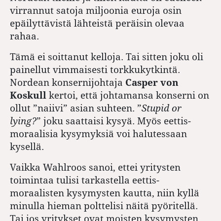
virrannut satoja miljoonia euroja osin
epäilyttävistä lähteistä peräisin olevaa
rahaa.
Tämä ei soittanut kelloja. Tai sitten joku oli
painellut vimmaisesti torkkukytkintä.
Nordean konsernijohtaja
Casper von
Koskull
kertoi, että johtamansa konserni on
ollut ”naiivi” asian suhteen. ”
Stupid or
lying?
” joku saattaisi kysyä. Myös eettis-
moraalisia kysymyksiä voi halutessaan
kysellä.
Vaikka Wahlroos sanoi, ettei yritysten
toimintaa tulisi tarkastella eettis-
moraalisten kysymysten kautta, niin kyllä
minulla hieman polttelisi näitä pyöritellä.
Tai jos yritykset ovat moisten kysymysten