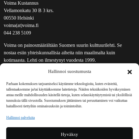
Voima Kustannus
Vellamonkatu 30 B 3 krs.
00550 Helsinki
voima(at)voima.fi
044 238 5109
Voima on painosmäärältään Suomen suurin kulttuurilehti. Se
nostaa esiin yhteiskunnallisia aiheita niin maailmalta kuin
kotimaasta. Lehti on ilmestynyt vuodesta 1999.
Hallinnoi suostumusta
TOIMITUS
UUTISKIRJE
Parhaan kokemuksen tarjoamiseksi käytämme teknologioita, kuten evästeitä,
tallentaaksemme ja/tai käyttääksemme laitetietoja. Näiden tekniikoiden hyväksyminen
MAINOSTAJILLE
antaa meille mahdollisuuden käsitellä tietoja, kuten selauskäyttäytymistä tai yksilöllisiä
VASTAMAINOKSET
tunnuksia tällä sivustolla. Suostumuksen jättäminen tai peruuttaminen voi vaikuttaa
haitallisesti tiettyihin ominaisuuksiin ja toimintoihin.
JAKELUPAIKAT
REKISTERISELOSTE
Hallinnoi palveluita
EVÄSTEKÄYTÄNTÖ (EU)
TILAUKSEN PERUUTUSPYYNTÖ
Hyväksy