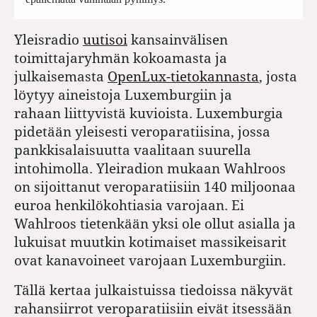
Yleisradio
uutisoi
kansainvälisen
toimittajaryhmän kokoamasta ja
julkaisemasta
OpenLux-tietokannasta
, josta
löytyy aineistoja Luxemburgiin ja
rahaan liittyvistä kuvioista. Luxemburgia
pidetään yleisesti veroparatiisina, jossa
pankkisalaisuutta vaalitaan suurella
intohimolla. Yleiradion mukaan Wahlroos
on sijoittanut veroparatiisiin 140 miljoonaa
euroa henkilökohtiasia varojaan. Ei
Wahlroos tietenkään yksi ole ollut asialla ja
lukuisat muutkin kotimaiset massikeisarit
ovat kanavoineet varojaan Luxemburgiin.
Tällä kertaa julkaistuissa tiedoissa näkyvät
rahansiirrot veroparatiisiin eivät itsessään