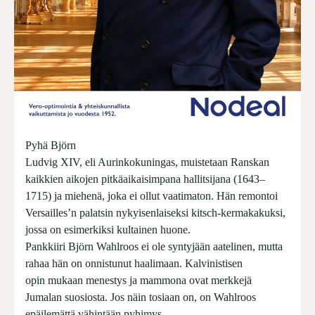
Pyhä Björn
Ludvig XIV, eli Aurinkokuningas, muistetaan Ranskan
kaikkien aikojen pitkäaikaisimpana hallitsijana (1643–
1715) ja miehenä, joka ei ollut vaatimaton. Hän remontoi
Versailles’n palatsin nykyisenlaiseksi kitsch-kermakakuksi,
jossa on esimerkiksi kultainen huone.
Pankkiiri Björn Wahlroos ei ole syntyjään aatelinen, mutta
rahaa hän on onnistunut haalimaan. Kalvinistisen
opin mukaan menestys ja mammona ovat merkkejä
Jumalan suosiosta. Jos näin tosiaan on, on Wahlroos
epäilemättä vähintään pyhimys.