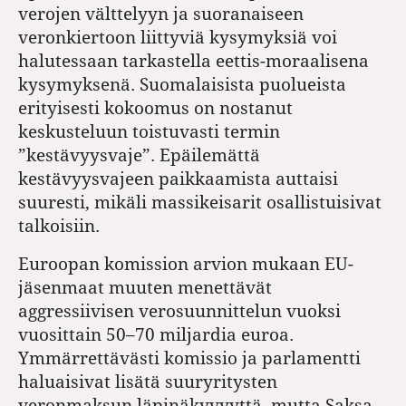
verojen välttelyyn ja suoranaiseen
veronkiertoon liittyviä kysymyksiä voi
halutessaan tarkastella eettis-moraalisena
kysymyksenä. Suomalaisista puolueista
erityisesti kokoomus on nostanut
keskusteluun toistuvasti termin
”kestävyysvaje”. Epäilemättä
kestävyysvajeen paikkaamista auttaisi
suuresti, mikäli massikeisarit osallistuisivat
talkoisiin.
Euroopan komission arvion mukaan EU-
jäsenmaat muuten menettävät
aggressiivisen verosuunnittelun vuoksi
vuosittain 50–70 miljardia euroa.
Ymmärrettävästi komissio ja parlamentti
haluaisivat lisätä suuryritysten
veronmaksun läpinäkyvyyttä, mutta Saksa