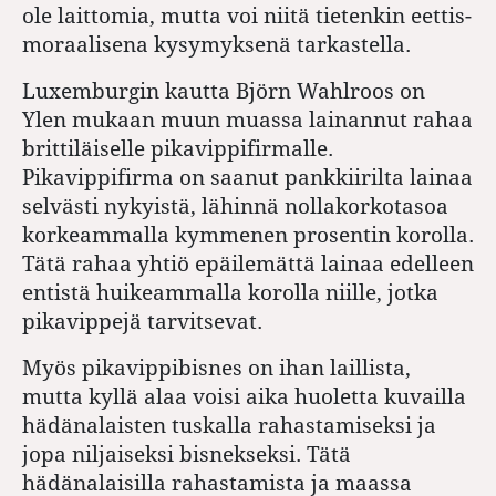
ole laittomia, mutta voi niitä tietenkin eettis-
moraalisena kysymyksenä tarkastella.
Luxemburgin kautta Björn Wahlroos on
Ylen mukaan muun muassa lainannut rahaa
brittiläiselle pikavippifirmalle.
Pikavippifirma on saanut pankkiirilta lainaa
selvästi nykyistä, lähinnä nollakorkotasoa
korkeammalla kymmenen prosentin korolla.
Tätä rahaa yhtiö epäilemättä lainaa edelleen
entistä huikeammalla korolla niille, jotka
pikavippejä tarvitsevat.
Myös pikavippibisnes on ihan laillista,
mutta kyllä alaa voisi aika huoletta kuvailla
hädänalaisten tuskalla rahastamiseksi ja
jopa niljaiseksi bisnekseksi. Tätä
hädänalaisilla rahastamista ja maassa