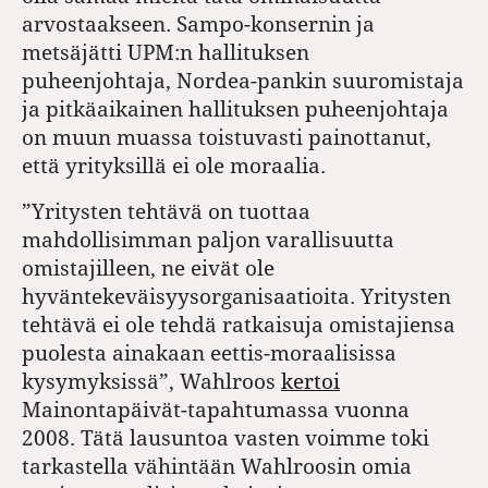
arvostaakseen. Sampo-konsernin ja
metsäjätti UPM:n hallituksen
puheenjohtaja, Nordea-pankin suuromistaja
ja pitkäaikainen hallituksen puheenjohtaja
on muun muassa toistuvasti painottanut,
että yrityksillä ei ole moraalia.
”Yritysten tehtävä on tuottaa
mahdollisimman paljon varallisuutta
omistajilleen, ne eivät ole
hyväntekeväisyysorganisaatioita. Yritysten
tehtävä ei ole tehdä ratkaisuja omistajiensa
puolesta ainakaan eettis-moraalisissa
kysymyksissä”, Wahlroos
kertoi
Mainontapäivät-tapahtumassa vuonna
2008. Tätä lausuntoa vasten voimme toki
tarkastella vähintään Wahlroosin omia