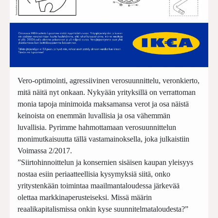
Vero-optimointi, agressiivinen verosuunnittelu, veronkierto,
mitä näitä nyt onkaan. Nykyään yrityksillä on verrattoman
monia tapoja minimoida maksamansa verot ja osa näistä
keinoista on enemmän luvallisia ja osa vähemmän
luvallisia. Pyrimme hahmottamaan verosuunnittelun
monimutkaisuutta tällä vastamainoksella, joka julkaistiin
Voimassa 2/2017.
”Siirtohinnoittelun ja konsernien sisäisen kaupan yleisyys
nostaa esiin periaatteellisia kysymyksiä siitä, onko
yritystenkään toimintaa maailmantaloudessa järkevää
olettaa markkinaperusteiseksi. Missä määrin
reaalikapitalismissa onkin kyse suunnitelmataloudesta?”