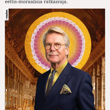
eettis-moraalisia ratkaisuja.