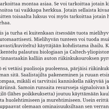
arkoittaa montaa asiaa. Se voi tarkoittaa jotain k
itoa tai vaikkapa herkkua. Jotain sellaista kivaa,
sitten toisaalta luksus voi myös tarkoittaa jotain
urhaa.
is ja turha ei kuitenkaan
itsessään
tuota mielihy
tomaattisesti. Mielihyvän tunteen voi tuoda mu
avasti/kuviteltu) käyttäjään kohdistama ihailu. Ka
ikentelu palautuu biologiaan ja Caltech-yliopisto
rinnastaakin kalliin auton riikinkukouroksen pyrs
 ei vetäisi puolisoja puoleensa, pärjäisi riikinku
an sitä. Saalistajilta pakeneminen ja ruuan ets
pompaa, mikäli ei tarvitsisi kanniskella näkyvää ja
riinsä. Samoin runsaita resursseja signaloivan k
ilö (lähes poikkeuksetta) joutuu käyttämään kau
ta huolehtimiseen ja murehtimiseen. Usein erittäi
tuppaavat olemaan ominaisuuksiltaan sen verran