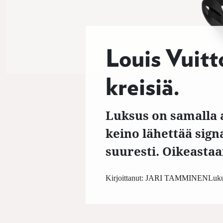
Louis Vuitt
kreisiä.
Luksus on samalla a
keino lähettää sign
suuresti. Oikeasta
Kirjoittanut:
JARI TAMMINEN
Luku