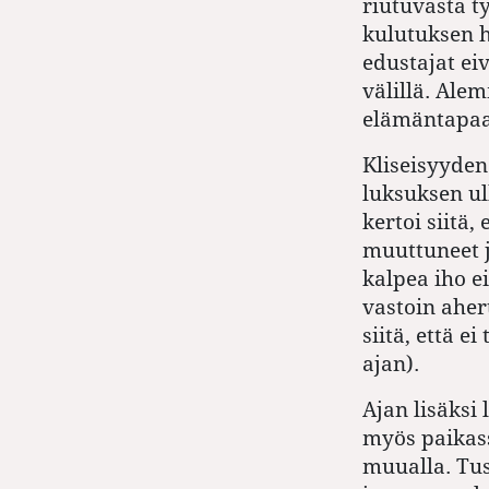
riutuvasta t
kulutuksen h
edustajat eiv
välillä. Ale
elämäntapaa
Kliseisyyden
luksuksen ul
kertoi siitä,
muuttuneet ja
kalpea iho ei
vastoin aher
siitä, että e
ajan).
Ajan lisäksi
myös paikassa
muualla. Tus