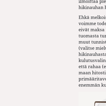
ilmoittaa pl
hikinauhan h
Ehkä melkois
voimme todet
eivät maksa 
tuomasta turv
muut tunnis
(valitse miel
hikinauhasta
kulutusvalin
että rahaa (e
maan hitosti,
primääritavo
enemmän kui