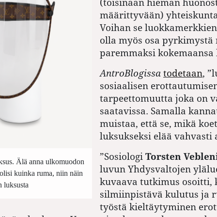
(toisinaan hieman huonost
määrittyvään) yhteiskunt
Voihan se luokkamerkkien
olla myös osa pyrkimystä
paremmaksi kokemaansa 
AntroBlogissa
todetaan
, ”
sosiaalisen erottautumise
tarpeettomuutta joka on v
saatavissa. Samalla kanna
muistaa, että se, mikä koe
luksukseksi elää vahvasti 
”Sosiologi
Torsten Veblen
luksus. Älä anna ulkomuodon
luvun Yhdysvaltojen yläl
olisi kuinka ruma, niin näin
kuvaava tutkimus osoitti,
on luksusta
silmiinpistävä kulutus ja r
työstä kieltäytyminen erott