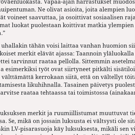
yöväenluokasta. Vapaa-ajan harrastukset muodos
uipentuman. Ne olivat asioita, joita alempien lu
ät voineet saavuttaa, ja osoittivat sosiaalisen ra
mmat luokat puolestaan koittivat matkia ylempien
.”
 uhallakin tähän voisi laittaa vanhan huomion sii
koiset merkit elävät ajassa: Taannoin yläluokalla
 ettei tarvinnut raataa pellolla. Sittemmin asetelm
 esimerkiksi työt ovat siirtyneet pitkälti sisätiloi
 välttämättä kerrokaan siitä, että on vältellyt töi
tamisesta likuhihnalla. Tasainen päivetys puoles
i tarvitse raataa tehtaassa tai toimistossa (ainaka
 luksuksen merkit ja ruumiillistumat muuttuvat ti
. Se, mikä on jossain luksusta ei vältsysti ole sit
kin LV-pisarasuoja käy luksuksesta, mikäli sen v