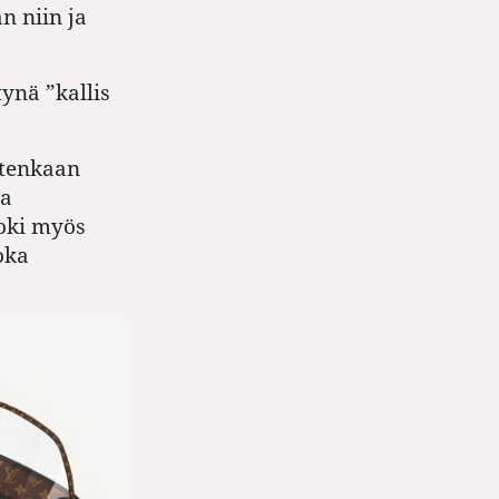
n niin ja
tynä ”kallis
itenkaan
aa
toki myös
oka