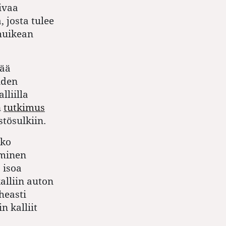
ivaa
 josta tulee
 huikean
vää
iden
lliilla
n
tutkimus
tösulkiin.
kko
iminen
 isoa
alliin auton
heasti
n kalliit