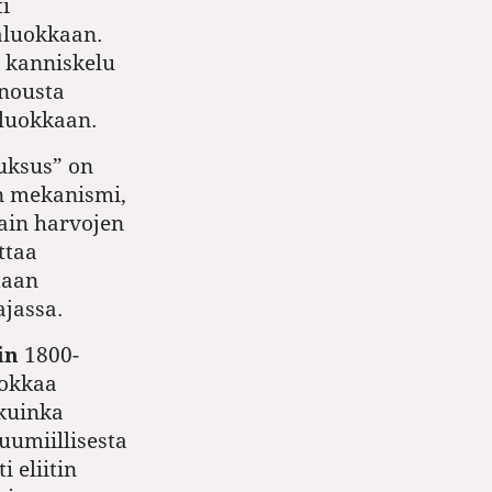
i
aluokkaan.
 kanniskelu
 nousta
luokkaan.
luksus” on
n mekanismi,
ain harvojen
ttaa
taan
ajassa.
in
1800-
uokkaa
 kuinka
uumiillisesta
i eliitin