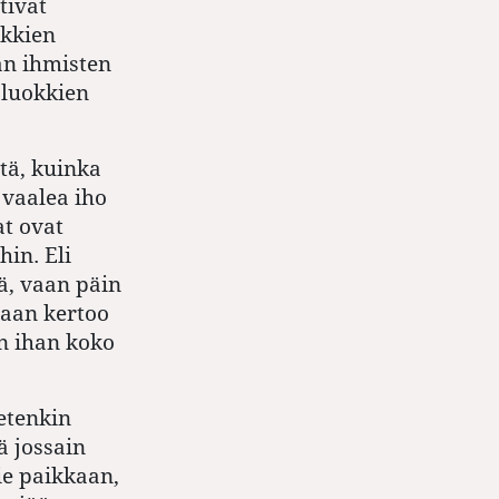
tivat
okkien
jan ihmisten
 luokkien
tä, kuinka
 vaalea iho
at ovat
hin. Eli
tä, vaan päin
taan kertoo
an ihan koko
etenkin
ä jossain
ie paikkaan,