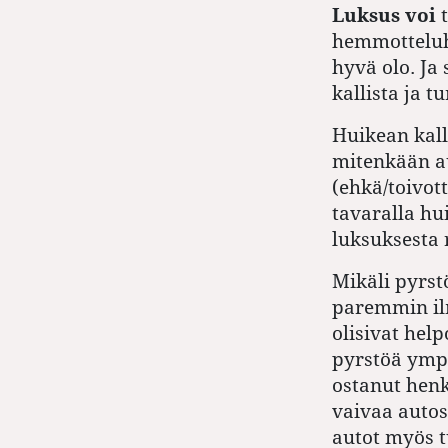
Luksus voi
t
hemmotteluho
hyvä olo. Ja 
kallista ja t
Huikean kall
mitenkään au
(ehkä/toivott
tavaralla hu
luksuksesta 
Mikäli pyrstö
paremmin ilm
olisivat hel
pyrstöä ympä
ostanut henk
vaivaa autos
autot myös 