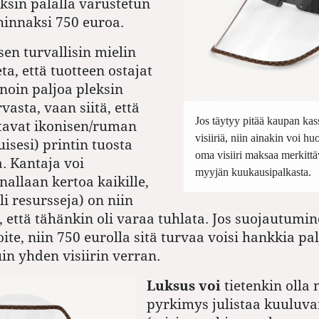
eksin palalla varustetun
innaksi 750 euroa.
en turvallisin mielin
a, että tuotteen ostajat
noin paljoa pleksin
asta, vaan siitä, että
Jos täytyy pitää kaupan kas
tavat ikonisen/ruman
visiiriä, niin ainakin voi huol
uisesi) printin tuosta
oma visiiri maksaa merkittä
. Kantaja voi
myyjän kuukausipalkasta.
nallaan kertoa kaikille,
li resursseja) on niin
 että tähänkin oli varaa tuhlata. Jos suojautumine
ite, niin 750 eurolla sitä turvaa voisi hankkia pa
n yhden visiirin verran.
Luksus voi
tietenkin olla
pyrkimys julistaa kuuluva