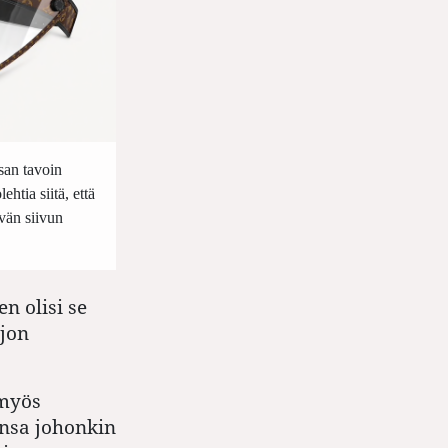
san tavoin
ehtia siitä, että
vän siivun
n olisi se
ljon
 myös
nsa johonkin