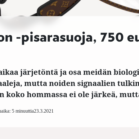
on -pisarasuoja, 750 
ikaa järjetöntä ja osa meidän biolog
aaleja, mutta noiden signaalien tulki
an koko hommassa ei ole järkeä, mutta
aika: 5 minuuttia
23.3.2021