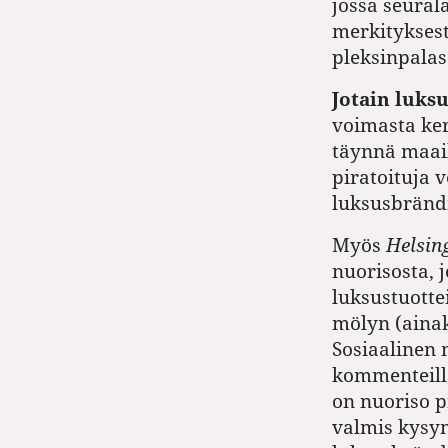
jossa seurala
merkityksest
pleksinpalas
Jotain luks
voimasta ker
täynnä maail
piratoituja v
luksusbrändi
Myös
Helsin
nuorisosta, 
luksustuotte
mölyn (ainak
Sosiaalinen 
kommenteilla,
on nuoriso pi
valmis kysy