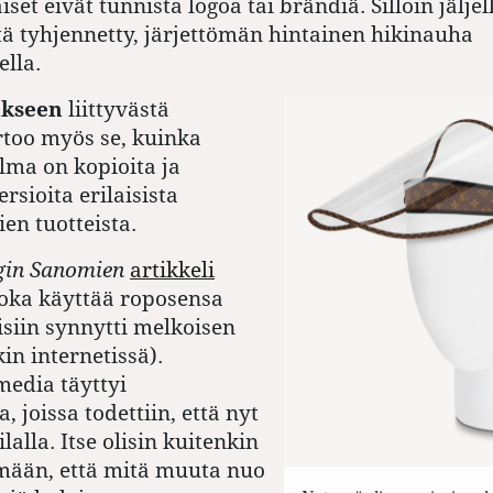
iset eivät tunnista logoa tai brändiä. Silloin jäljel
ä tyhjennetty, järjettömän hintainen hikinauha
ella.
ukseen
liittyvästä
too myös se, kuinka
ma on kopioita ja
ersioita erilaisista
en tuotteista.
gin Sanomien
artikkeli
joka käyttää roposensa
isiin synnytti melkoisen
in internetissä).
media täyttyi
 joissa todettiin, että nyt
lalla. Itse olisin kuitenkin
mään, että mitä muuta nuo