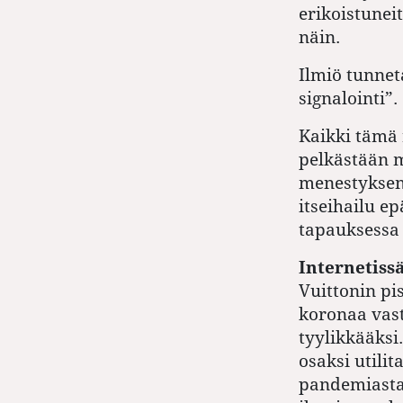
erikoistunei
näin.
Ilmiö tunne
signalointi”.
Kaikki tämä 
pelkästään m
menestyksens
itseihailu e
tapauksessa
Internetissä
Vuittonin pi
koronaa vas
tyylikkääksi
osaksi utilit
pandemiast