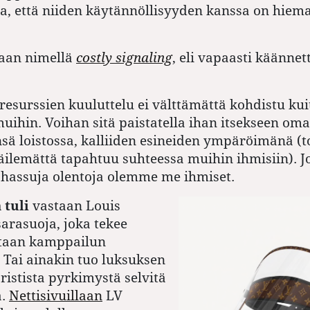
ta, että niiden käytännöllisyyden kanssa on hiema
taan nimellä
costly signaling
, eli vapaasti käännet
resurssien kuuluttelu ei välttämättä kohdistu ku
uihin. Voihan sitä paistatella ihan itsekseen om
ä loistossa, kalliiden esineiden ympäröimänä (
päilemättä tapahtuu suhteessa muihin ihmisiin). J
 hassuja olentoja olemme me ihmiset.
 tuli
vastaan Louis
sarasuoja, joka tekee
taan kamppailun
. Tai ainakin tuo luksuksen
aristista pyrkimystä selvitä
a.
Nettisivuillaan
LV