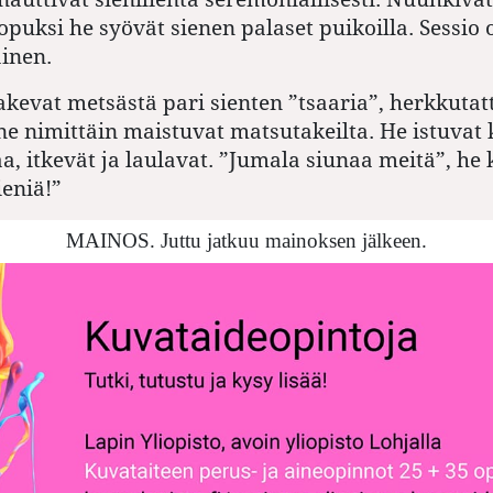
opuksi he syövät sienen palaset puikoilla. Sessio 
ainen.
akevat metsästä pari sienten ”tsaaria”, herkkutatt
ne nimittäin maistuvat matsutakeilta. He istuvat k
a, itkevät ja laulavat. ”Jumala siunaa meitä”, he 
eniä!”
MAINOS. Juttu jatkuu mainoksen jälkeen.