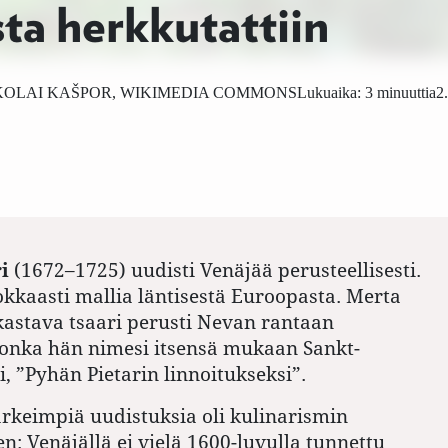
ta herkkutattiin
KOLAI KAŠPOR, WIKIMEDIA COMMONS
Lukuaika: 3 minuuttia
2
ri
(1672–1725) uudisti Venäjää perusteellisesti.
okkaasti mallia läntisestä Euroopasta. Merta
akastava tsaari perusti Nevan rantaan
jonka hän nimesi itsensä mukaan Sankt-
i, ”Pyhän Pietarin linnoitukseksi”.
tärkeimpiä uudistuksia oli kulinarismin
n: Venäjällä ei vielä 1600-luvulla tunnettu