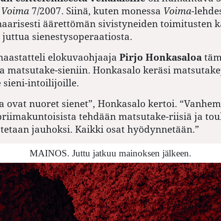
i
Voima
7/2007. Siinä, kuten monessa
Voima
-lehdes
aarisesti äärettömän sivistyneiden toimitusten k
i juttua sienestysoperaatiosta.
haastatteli elokuvaohjaaja
Pirjo Honkasaloa
täm
a matsutake-sieniin. Honkasalo keräsi matsutake
 sieni-intoilijoille.
 ovat nuoret sienet”, Honkasalo kertoi. “Vanhem
iimakuntoisista tehdään matsutake-riisiä ja to
atetaan jauhoksi. Kaikki osat hyödynnetään.”
MAINOS. Juttu jatkuu mainoksen jälkeen.