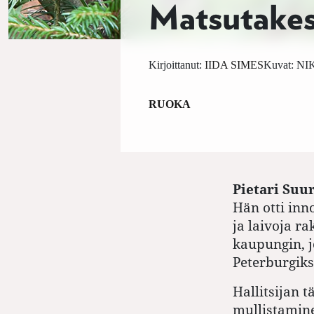
Matsutakes
Kirjoittanut:
IIDA SIMES
Kuvat:
NI
RUOKA
Pietari Suu
Hän otti inn
ja laivoja r
kaupungin, 
Peterburgiks
Hallitsijan 
mullistamine