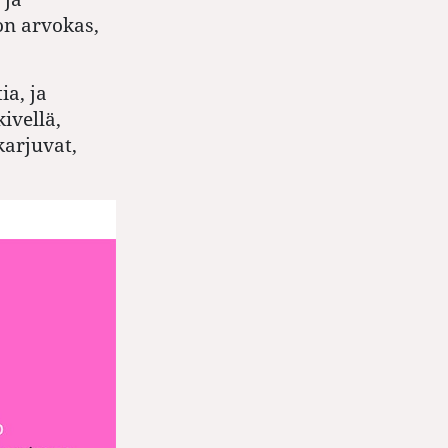
on arvokas,
ia, ja
ivellä,
karjuvat,