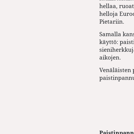
hellaa, ruoat
helloja Euroo
Pietariin.
Samalla kans
käyttö: pais
sieniherkkuj
aikojen.
Venäläisten p
paistinpann
Paistinpann