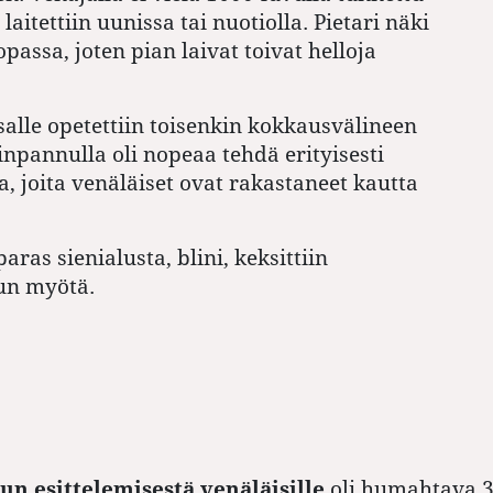
 laitettiin uunissa tai nuotiolla. Pietari näki
passa, joten pian laivat toivat helloja
alle opetettiin toisenkin kokkausvälineen
tinpannulla oli nopeaa tehdä erityisesti
a, joita venäläiset ovat rakastaneet kautta
aras sienialusta, blini, keksittiin
un myötä.
un esittelemisestä venäläisille
oli humahtava 3