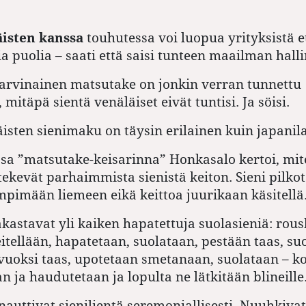
äisten kanssa
touhutessa voi luopua yrityksistä e
ia puolia – saati että saisi tunteen maailman hall
arvinainen matsutake on jonkin verran tunnettu
 mitäpä sientä venäläiset eivät tuntisi. Ja söisi.
isten sienimaku on täysin erilainen kuin japanila
ssa ”matsutake-keisarinna” Honkasalo kertoi, mi
 tekevät parhaimmista sienistä keiton. Sieni pilko
mpimään liemeen eikä keittoa juurikaan käsitellä
akastavat yli kaiken hapatettuja suolasieniä: rous
eitellään, hapatetaan, suolataan, pestään taas, su
uoksi taas, upotetaan smetanaan, suolataan – k
an ja haudutetaan ja lopulta ne lätkitään blineille
nauttivat sienilientä seremoniallisesti. Nuuhkivat