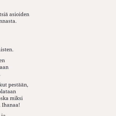
tsiä asioiden
innasta.
isten.
ten
taan
.
kut pestään,
olataan
oska miksi
. Ihanaa!
 ja