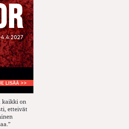
 kaikki on
i, etteivät
minen
maa.”