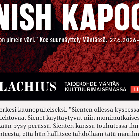
rkesi kaunopuheiseksi. ”Sienten ollessa kyseessä
kiehtovaa. Sienet käyttäytyvät niin monimutkaisest
ään pysy perässä. Sienten kanssa touhutessa ih
teesta, että hän hallitsee tahdollaan tätä maail