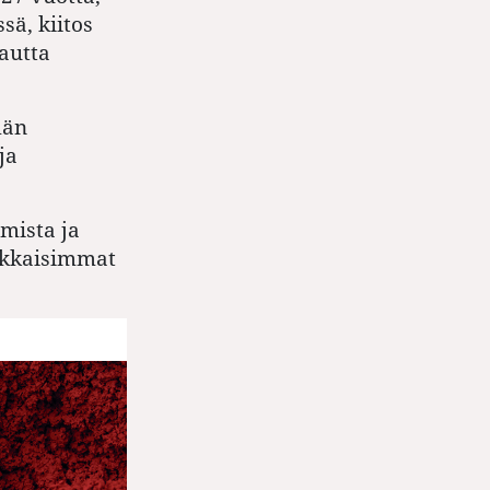
sä, kiitos
autta
än
ja
mista ja
ukkaisimmat