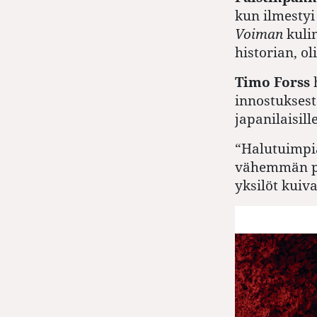
kun ilmesty
Voiman
kulin
historian, ol
Timo Forss
innostuksest
japanilaisille
“Halutuimpia
vähemmän pr
yksilöt kuiv