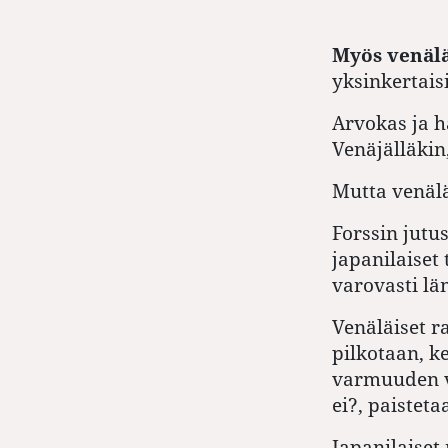
Myös venäl
yksinkertais
Arvokas ja h
Venäjälläkin,
Mutta venälä
Forssin jutu
japanilaiset
varovasti lä
Venäläiset r
pilkotaan, k
varmuuden v
ei?, paisteta
Japanilaiset 