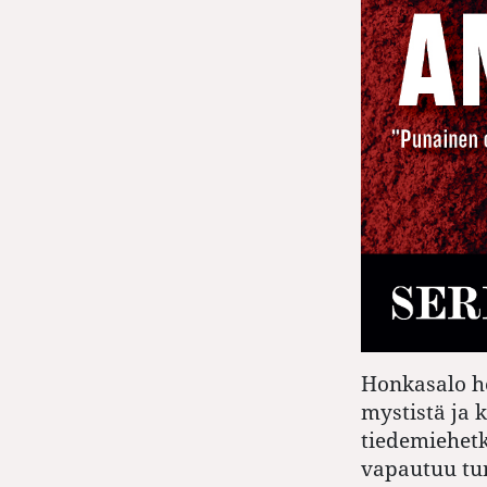
Honkasalo he
mystistä ja 
tiedemiehetk
vapautuu tun