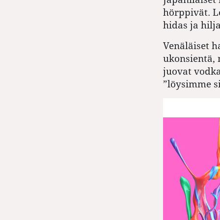
hörppivät. L
hidas ja hilj
Venäläiset h
ukonsientä, 
juovat vodka
”löysimme si