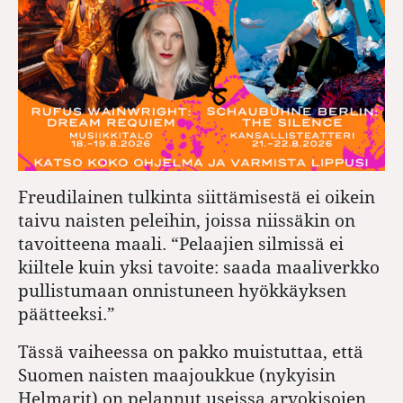
Freudilainen tulkinta siittämisestä ei oikein
taivu naisten peleihin, joissa niissäkin on
tavoitteena maali. “Pelaajien silmissä ei
kiiltele kuin yksi tavoite: saada maaliverkko
pullistumaan onnistuneen hyökkäyksen
päätteeksi.”
Tässä vaiheessa on pakko muistuttaa, että
Suomen naisten maajoukkue (nykyisin
Helmarit) on pelannut useissa arvokisojen