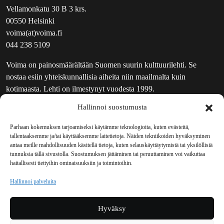
Vellamonkatu 30 B 3 krs.
00550 Helsinki
voima(at)voima.fi
044 238 5109
Voima on painosmäärältään Suomen suurin kulttuurilehti. Se
nostaa esiin yhteiskunnallisia aiheita niin maailmalta kuin
kotimaasta. Lehti on ilmestynyt vuodesta 1999.
Hallinnoi suostumusta
TOIMITUS
UUTISKIRJE
Parhaan kokemuksen tarjoamiseksi käytämme teknologioita, kuten evästeitä,
tallentaaksemme ja/tai käyttääksemme laitetietoja. Näiden tekniikoiden hyväksyminen
MAINOSTAJILLE
antaa meille mahdollisuuden käsitellä tietoja, kuten selauskäyttäytymistä tai yksilöllisiä
VASTAMAINOKSET
tunnuksia tällä sivustolla. Suostumuksen jättäminen tai peruuttaminen voi vaikuttaa
haitallisesti tiettyihin ominaisuuksiin ja toimintoihin.
JAKELUPAIKAT
REKISTERISELOSTE
Hallinnoi palveluita
EVÄSTEKÄYTÄNTÖ (EU)
TILAUKSEN PERUUTUSPYYNTÖ
Hyväksy
TILAUSOHJEET JA -EHDOT