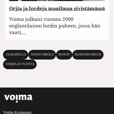
Orjia ja lordeja maailmaa sivistämässä
Voima julkaisi vuonna 2000
englantilaisen lordin puheen, jossa hän
vaati,…
JALKAPALLO
JOUKO SIROLA
MAYAT
SIGMUND FREUD
VOIMA 20 VUOTTA
Voima Kustannus