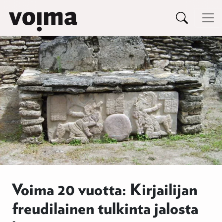
Päävalikko
Siirry sisältöön
Voima 20 vuotta: Kirjailijan
freudilainen tulkinta jalosta