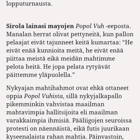
lopputurnausta.
Sirola lainasi mayojen
Popol Vuh
-eeposta.
Manalan herrat olivat pettyneitä, kun pallon
pelaajat eivät tajunneet keitä kumartaa: “He
eivät enää kunnioita meitä, he eivät enää
piittaa meistä eikä meidän mahtimme
pelota heitä. He jopa pelata rytyävät
päittemme yläpuolella.”
Nykyajan mahtihahmot ovat ehkä ottaneet
oppia
Popol Vuhista
, sillä nykyjalkapallo
pikemminkin vahvistaa maailman
mahtavimpia hallitsijoita eli maailman
varakkaimpia ihmisiä. Pääliigojen seuroissa
protesti on näennäistä, eikä futis juurikaan
kyseenalaista rahan mahtia. Päinvastoin,