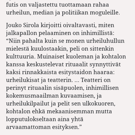
futis on valjastettu tuottamaan rahaa
urheilun, median ja politiikan moguleille.
Jouko Sirola kirjoitti oivaltavasti, miten
jalkapallon pelaaminen on inhimillistä:
“Niin pahalta kuin se monen urheiluhullun
mielestä kuulostaakin, peli on sittenkin
kulttuuria. Muinaiset kuoleman ja kohtalon
kanssa keskustelevat rituaalit synnyttivät
kaksi rinnakkaista esitystaidon haaraa:
urheilukisat ja teatterin. … Teatteri on
perinyt rituaalin sisäpuolen, inhimillisen
kokemusmaailman kuvaamisen, ja
urheilukilpailut ja pelit sen ulkokuoren,
kohtalon ehkä mekaanisemman mutta
lopputulokseltaan aina yhtä
arvaamattoman esityksen.”