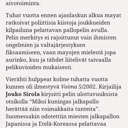
aivotoiminta.
Tuhat vuotta ennen ajanlaskun alkua mayat
ratkoivat poliittisia kiistoja joukkueiden
kilpailuna pelattavan pallopelin avulla.
Pelin merkitys ei rajoittunut vain ihmisten
ongelmien ja valtajärjestyksen
fiksaamiseen, vaan mayojen mielestä jopa
aurinko, kuu ja tähdet liitelivät taivaalla
pelikuvioiden mukaisesti.
Vierähti hulppeat kolme tuhatta vuotta
kunnes oli ilmestyvä
Voima
5/2002. Kirjailija
Jouko Sirola
kirjoitti pelin ulottuvuuksista
otsikolla “Miksi kuningas jalkapallo
herättää niin voimakkaita tunteita”.
Suomessakin odotettiin miesten jalkapallon
Japanissa ja Etelä-Koreassa pelattavaa