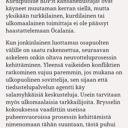
Kurdipuolue BDP:n kansanedustajat ovat
käyneet muutaman kerran siellä, mutta
yksikään turkkilainen, kurdilainen tai
ulkomaalainen toimittaja ei ole päässyt
haastattelemaan Öcalania.
Kun jonkinlainen luottamus osapuolten
välille on saatu rakennettua, seuraavan
askeleen onkin oltava neuvotteluprosessin
kehittäminen. Yleensä vaikeiden konfliktien
ratkominen sujuu paremmin, jos mukana on
ulkopuolinen sovittelija, sen sijaan että
tiedustelupalvelun agentti käy
salamyhkäisiä keskusteluja. Usein tarvitaan
myös ulkomaalaisia tarkkailijoita. Brysselin
kokouksessa vaadittiin useissa
puheenvuoroissa prosessin kehittämistä
nimenomaan tähän suuntaan, tästä puhui