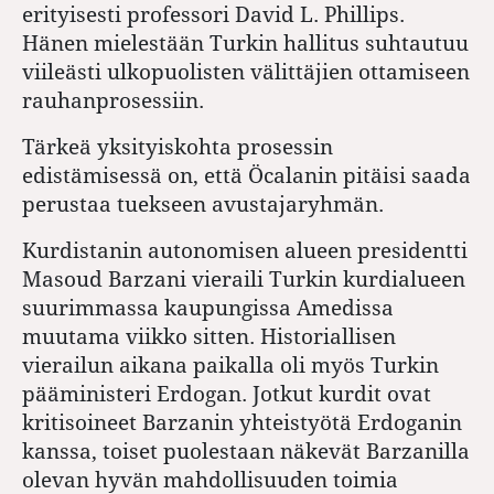
erityisesti professori David L. Phillips.
Hänen mielestään Turkin hallitus suhtautuu
viileästi ulkopuolisten välittäjien ottamiseen
rauhanprosessiin.
Tärkeä yksityiskohta prosessin
edistämisessä on, että Öcalanin pitäisi saada
perustaa tuekseen avustajaryhmän.
Kurdistanin autonomisen alueen presidentti
Masoud Barzani vieraili Turkin kurdialueen
suurimmassa kaupungissa Amedissa
muutama viikko sitten. Historiallisen
vierailun aikana paikalla oli myös Turkin
pääministeri Erdogan. Jotkut kurdit ovat
kritisoineet Barzanin yhteistyötä Erdoganin
kanssa, toiset puolestaan näkevät Barzanilla
olevan hyvän mahdollisuuden toimia