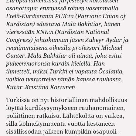
Europarlamentissa järjestetyn kokouksen
osanottajia: eturivissä toinen vasemmalla
Etelä-Kurdistanin PUK:ta (Patriotic Union of
Kurdistan) edustava Mala Bakhtiar, hänen
vieressään KNK:n (Kurdistan National
Congress) johtokunnan jäsen Zubeyr Aydar ja
reunimmaisena oikealla professori Michael
Gunter. Mala Bakhtiar oli ainoa, joka esitti
puheenvuoronsa kurdin kielellä. Hän
ihmetteli, miksi Turkki ei vapauta Öcalania,
vaikka neuvottelee tämän kanssa rauhasta.
Kuvat: Kristiina Koivunen.
Turkissa on nyt historiallinen mahdollisuus
löytää kurdikysymykseen rauhanomainen,
poliittinen ratkaisu. Lähtökohta on vaikea,
sillä kolmekymmentä vuotta kestäneen
sisällissodan jälkeen kumpikin osapuoli –