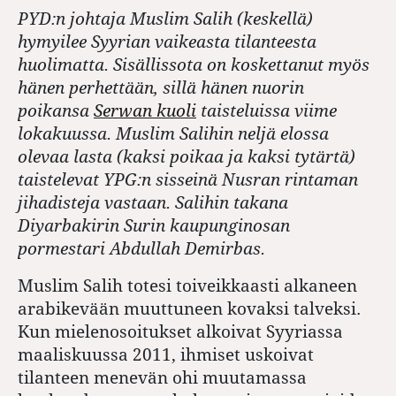
PYD:n johtaja Muslim Salih (keskellä)
hymyilee Syyrian vaikeasta tilanteesta
huolimatta. Sisällissota on koskettanut myös
hänen perhettään, sillä hänen nuorin
poikansa
Serwan kuoli
taisteluissa viime
lokakuussa. Muslim Salihin neljä elossa
olevaa lasta (kaksi poikaa ja kaksi tytärtä)
taistelevat YPG:n sisseinä Nusran rintaman
jihadisteja vastaan. Salihin takana
Diyarbakirin Surin kaupunginosan
pormestari Abdullah Demirbas.
Muslim Salih totesi toiveikkaasti alkaneen
arabikevään muuttuneen kovaksi talveksi.
Kun mielenosoitukset alkoivat Syyriassa
maaliskuussa 2011, ihmiset uskoivat
tilanteen menevän ohi muutamassa