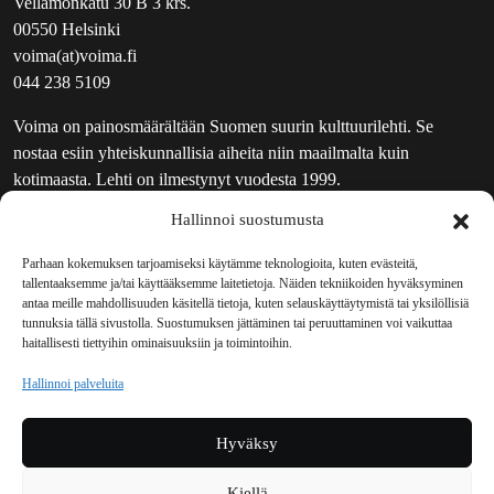
Vellamonkatu 30 B 3 krs.
00550 Helsinki
voima(at)voima.fi
044 238 5109
Voima on painosmäärältään Suomen suurin kulttuurilehti. Se
nostaa esiin yhteiskunnallisia aiheita niin maailmalta kuin
kotimaasta. Lehti on ilmestynyt vuodesta 1999.
Hallinnoi suostumusta
TOIMITUS
UUTISKIRJE
Parhaan kokemuksen tarjoamiseksi käytämme teknologioita, kuten evästeitä,
tallentaaksemme ja/tai käyttääksemme laitetietoja. Näiden tekniikoiden hyväksyminen
MAINOSTAJILLE
antaa meille mahdollisuuden käsitellä tietoja, kuten selauskäyttäytymistä tai yksilöllisiä
VASTAMAINOKSET
tunnuksia tällä sivustolla. Suostumuksen jättäminen tai peruuttaminen voi vaikuttaa
haitallisesti tiettyihin ominaisuuksiin ja toimintoihin.
JAKELUPAIKAT
REKISTERISELOSTE
Hallinnoi palveluita
EVÄSTEKÄYTÄNTÖ (EU)
TILAUKSEN PERUUTUSPYYNTÖ
Hyväksy
TILAUSOHJEET JA -EHDOT
Kiellä