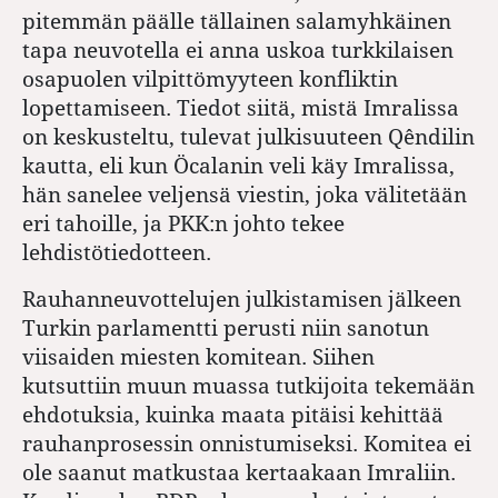
pitemmän päälle tällainen salamyhkäinen
tapa neuvotella ei anna uskoa turkkilaisen
osapuolen vilpittömyyteen konfliktin
lopettamiseen. Tiedot siitä, mistä Imralissa
on keskusteltu, tulevat julkisuuteen Qêndilin
kautta, eli kun Öcalanin veli käy Imralissa,
hän sanelee veljensä viestin, joka välitetään
eri tahoille, ja PKK:n johto tekee
lehdistötiedotteen.
Rauhanneuvottelujen julkistamisen jälkeen
Turkin parlamentti perusti niin sanotun
viisaiden miesten komitean. Siihen
kutsuttiin muun muassa tutkijoita tekemään
ehdotuksia, kuinka maata pitäisi kehittää
rauhanprosessin onnistumiseksi. Komitea ei
ole saanut matkustaa kertaakaan Imraliin.