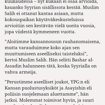
kuukaudessa – nyt kukaan ei osaa arvioida,
kauanko Syyrian sisällissota kestää. Muslim
Salih ei ottanut kantaa asiaan, mutta
kokouspaikan käytäväkeskusteluissa
arvioitiin sen kestävän vielä useita vuosia,
jopa viidestä kymmeneen vuotta.
”Aloitimme kansannousun rauhanomaisena,
mutta varauduimme koko ajan sen
muuttumiseen aseelliseksi taisteluksi”,
kertoi Muslim Salih. Hän selitti Bashar al-
Assadin halunneen tätä, koska Syyrialla on
vahva armeija.
”Perustimme aseelliset joukot, YPG:n eli
Kansan puolustusyksiköt ja Asayishin eli
poliisin suojelemaan aluettamme”, hän
jatkoi. Molemmat toimivat hyvin, ja suuri