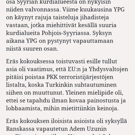
osa Syyrian kurdialueesta on nykyisin
niiden valvonnassa. Viime kuukausina YPG
on käynyt rajuja taisteluja jihadisteja
vastaan, jotka miehittivät kesällä suuria
kurdialueita Pohjois-Syyriassa. Syksyn
aikana YPG on pystynyt vapauttamaan
niistä suuren osan.
Eräs kokouksessa toistuvasti esille tullut
asia oli vaatimus, että EU:n ja Yhdysvaltojen
pitäisi poistaa PKK terroristijärjestöjen
listalta, koska Turkinkin suhtautuminen
siihen on muuttunut. Yleinen mielipide oli,
ettei se tapahdu ilman kovaa painostusta ja
lobbaamista, mihin mietittiinkin keinoja.
Eräs kokouksen iloisista asioista oli syksyllä
Ranskassa vapautetun Adem Uzunin