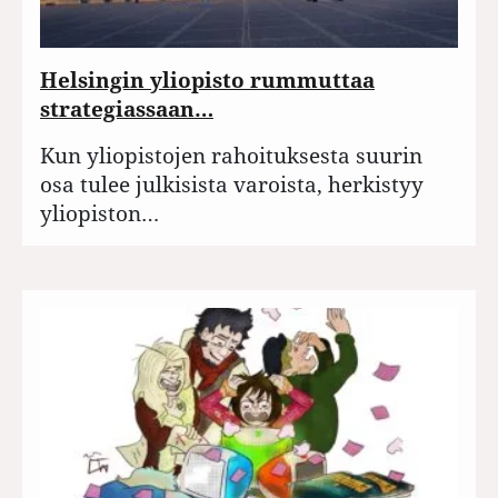
Helsingin yliopisto rummuttaa
strategiassaan…
Kun yliopistojen rahoituksesta suurin
osa tulee julkisista varoista, herkistyy
yliopiston…