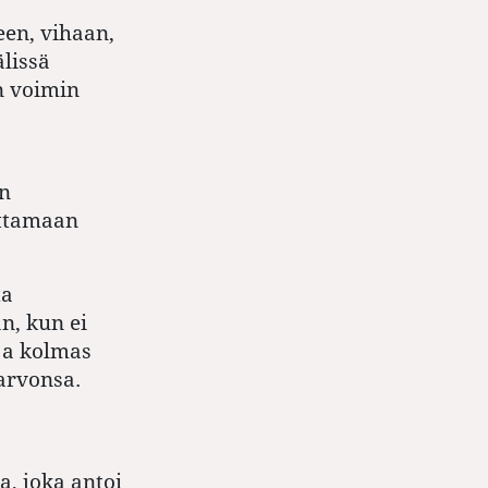
en, vihaan,
älissä
n voimin
an
uttamaan
ta
n, kun ei
ja kolmas
arvonsa.
a, joka antoi