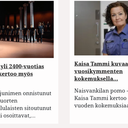
Kaisa Tammi kuvaa
yli 2400-vuotias
vuosikymmenten
kertoo myös
kokemuksella…
Naisvankilan pomo -
junimen onnistunut
Kaisa Tammi kertoo 
nuorten
vuoden kokemuksi
lulaisten sitoutunut
i osoittavat,…