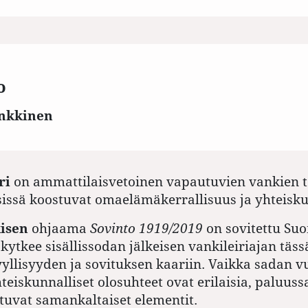
o
inkkinen
ri
on ammattilaisvetoinen vapautuvien vankien te
sissä koostuvat omaelämäkerrallisuus ja yhteisku
isen
ohjaama
Sovinto­ 1919/2019
on sovitettu Su
kytkee sisällissodan jälkeisen vankileiriajan täss
yyllisyyden ja sovituksen kaariin. Vaikka sadan 
teiskunnalliset olosuhteet ovat erilaisia, paluuss
stuvat samankaltaiset elementit.