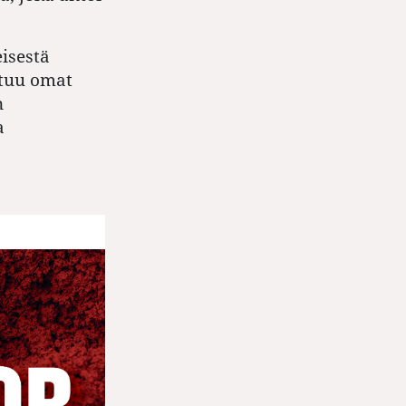
eisestä
stuu omat
n
a