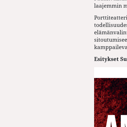
laajemmin m
Porttiteatte
todellisuud
elämänvalint
sitoutumisee
kamppaileva
Esitykset S