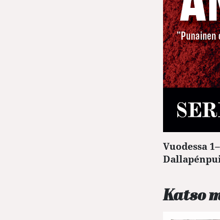
Vuodessa 1–
Dallapénpui
Katso 