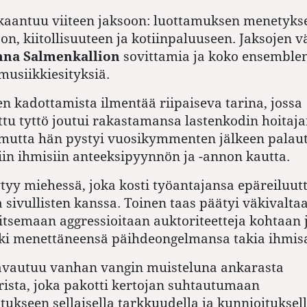
kaantuu viiteen jaksoon: luottamuksen menetykse
on, kiitollisuuteen ja kotiinpaluuseen. Jaksojen v
nna Salmenkallion
sovittamia ja koko ensemble
musiikkiesityksiä.
 kadottamista ilmentää riipaiseva tarina, jossa
tu tyttö joutui rakastamansa lastenkodin hoitaj
 mutta hän pystyi vuosikymmenten jälkeen pala
iin ihmisiin anteeksipyynnön ja -annon kautta.
tyy miehessä, joka kosti työantajansa epäreiluut
 sivullisten kanssa. Toinen taas päätyi väkivaltaa
itsemaan aggressioitaan auktoriteetteja kohtaan 
koki menettäneensä päihdeongelmansa takia ihmis
 avautuu vanhan vangin muisteluna ankarasta
rista, joka pakotti kertojan suhtautumaan
ukseen sellaisella tarkkuudella ja kunnioituksell