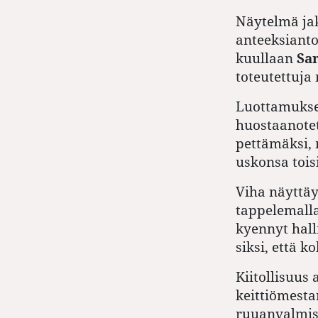
Näytelmä ja
anteeksianto
kuullaan
Sa
toteutettuja 
Luottamuksen
huostaanotet
pettämäksi,
uskonsa tois
Viha näyttäy
tappelemalla
kyennyt hall
siksi, että 
Kiitollisuus
keittiömesta
ruuanvalmist