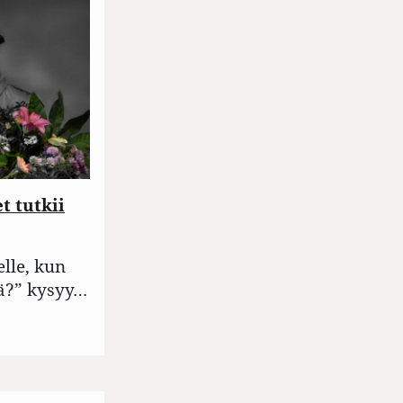
et tutkii
elle, kun
ä?” kysyy…