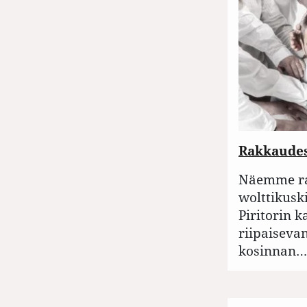
Rakkaudes
Näemme r
wolttikus
Piritorin 
riipaiseva
kosinnan…