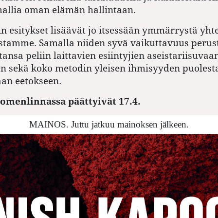
allia oman elämän hallintaan.
rin esitykset lisäävät jo itsessään ymmärrystä yht
estamme. Samalla niiden syvä vaikuttavuus peru
ansa peliin laittavien esiintyjien aseistariisuvaa
n sekä koko metodin yleisen ihmisyyden puolest
an eetokseen.
uomenlinnassa päättyivät 17.4.
MAINOS. Juttu jatkuu mainoksen jälkeen.