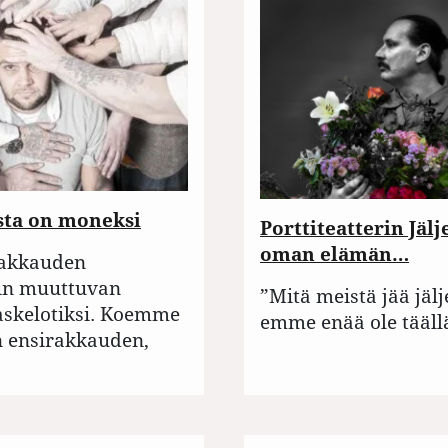
ta on moneksi
Porttiteatterin Jälj
oman elämän…
akkauden
kin muuttuvan
”Mitä meistä jää jälj
kaskelotiksi. Koemme
emme enää ole tääll
n ensirakkauden,