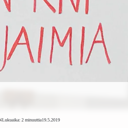
N
Lukuaika: 2 minuuttia
19.5.2019