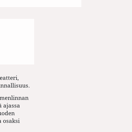
atteri,
nnallisuus.
omenlinnan
ä ajassa
vuoden
a osaksi