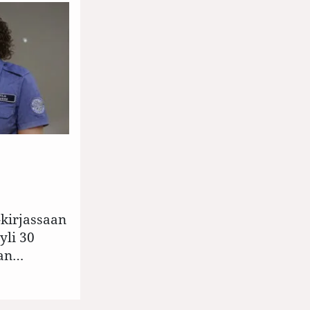
kirjassaan
yli 30
aan…