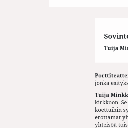
Sovint
Tuija M
P
orttiteatte
jonka esityk
Tuija Minkk
kirkkoon. Se 
koettuihin s
erottamat yh
yhteisöä toi