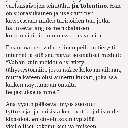
varhaisaikojen teinitähti
Jia Tolentino
. Hän
on suorasukainen ja itsekriittinen
katsoessaan niiden tarinoiden taa, jotka
hallitsevat angloamerikkalaisen
kulttuuripiirin huomassa kasvaneita.
Ensimmäinen valheellinen peili on tietysti
internet ja sitä seuraavat sosiaaliset mediat:
“Vähän kuin meidät olisi viety
tähystystorniin, josta näkee koko maailman,
mutta käteen olisi annettu kiikari, joka saa
kaiken näyttämään omalta
heijastukseltamme.”
Analyysiin pääsevät myös suositut
tyttökirjat ja naisista kertovat kirjallisuuden
klassikot. #metoo-liikekin typistää
yksilölliset kokemukset valmiiseen