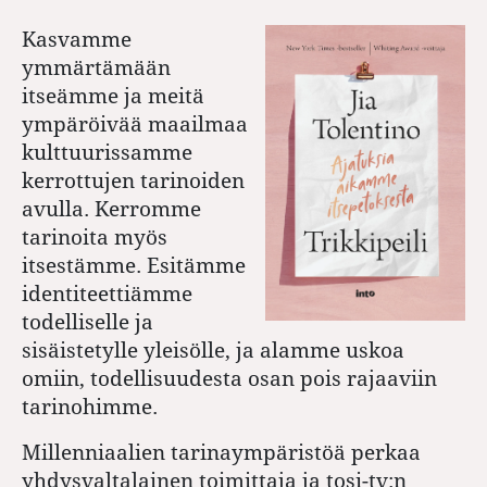
Kasvamme
ymmärtämään
itseämme ja meitä
ympäröivää maailmaa
kulttuurissamme
kerrottujen tarinoiden
avulla. Kerromme
tarinoita myös
itsestämme. Esitämme
identiteettiämme
todelliselle ja
sisäistetylle yleisölle, ja alamme uskoa
omiin, todellisuudesta osan pois rajaaviin
tarinohimme.
Millenniaalien tarinaympäristöä perkaa
yhdysvaltalainen toimittaja ja tosi-tv:n