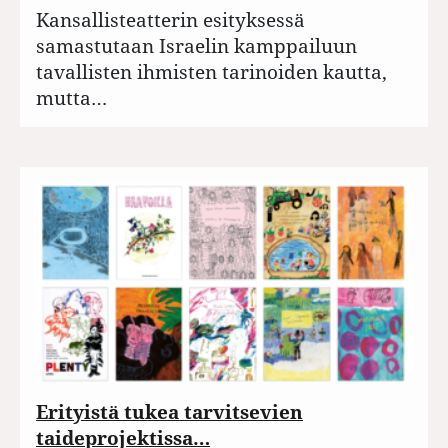
Kansallisteatterin esityksessä
samastutaan Israelin kamppailuun
tavallisten ihmisten tarinoiden kautta,
mutta…
Erityistä tukea tarvitsevien
taideprojektissa…