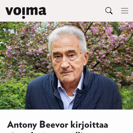
Päävalikko
Siirry sisältöön
Antony Beevor kirjoittaa