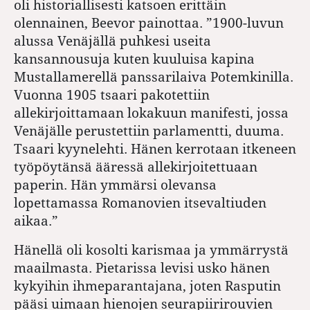
oli historiallisesti katsoen erittäin
olennainen, Beevor painottaa. ”1900-luvun
alussa Venäjällä puhkesi useita
kansannousuja kuten kuuluisa kapina
Mustallamerellä panssarilaiva Potemkinilla.
Vuonna 1905 tsaari pakotettiin
allekirjoittamaan lokakuun manifesti, jossa
Venäjälle perustettiin parlamentti, duuma.
Tsaari kyynelehti. Hänen kerrotaan itkeneen
työpöytänsä ääressä allekirjoitettuaan
paperin. Hän ymmärsi olevansa
lopettamassa Romanovien itsevaltiuden
aikaa.”
Hänellä oli kosolti karismaa ja ymmärrystä
maailmasta. Pietarissa levisi usko hänen
kykyihin ihmeparantajana, joten Rasputin
pääsi uimaan hienojen seurapiirirouvien