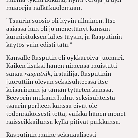
maaorjia nälkäkuolemaan.
”Tsaarin suosio oli hyvin alhainen. Itse
asiassa hän oli jo menettänyt kansan
kunnioituksen lähes täysin, ja Rasputinin
käytös vain edisti tätä.”
Kansalle Rasputin oli öykkäröivä juomari.
Kaiken lisäksi hänen nimensä muistutti
sanaa
rasputnik
, irstailija.
Rasputinin
juoruttiin olevan seksisuhteessa itse
keisarinnan ja tämän tytärten kanssa.
Beevorin mukaan huhut seksisuhteista
tsaarin perheen kanssa eivät ole
todennäköisesti totta, vaikka hänen monet
naisseikkailunsa kyllä pitivät paikkansa.
Rasputinin maine seksuaalisesti