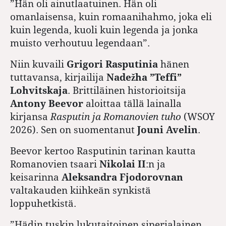
”Hän oli ainutlaatuinen. Hän oli
omanlaisensa, kuin romaanihahmo, joka eli
kuin legenda, kuoli kuin legenda ja jonka
muisto verhoutuu legendaan”.
Niin kuvaili
Grigori Rasputinia
hänen
tuttavansa, kirjailija
Nadežha ”Teffi”
Lohvitskaja
. Brittiläinen historioitsija
Antony Beevor
aloittaa tällä lainalla
kirjansa
Rasputin ja Romanovien tuho
(WSOY
2026). Sen on suomentanut
Jouni Avelin
.
Beevor kertoo Rasputinin tarinan kautta
Romanovien tsaari
Nikolai
II
:n ja
keisarinna
Aleksandra Fjodorovnan
valtakauden kiihkeän synkistä
loppuhetkistä.
”Hädin tuskin lukutaitoinen siperialainen