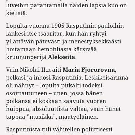
liiveihin parantamalla näiden lapsia kuolon
kielistä.
Lopulta vuonna 1905 Rasputinin pauloihin
lankesi itse tsaaritar, kun hän ryhtyi
yllättävän pätevästi ja menestyksekkäästi
hoitamaan hemofiliasta kärsivää
kruununperijä
Alekseita
.
Vain Nikolai II:n äiti
Maria Fjororovna
,
pelkäsi ja inhosi Rasputinia. Leskikeisarinna
oli nähnyt – lopulta pitkälti todeksi
osoittautuneen – unen, jossa hänen
poikansa ei koskaan saavuta vuoren
huippua, absoluuttista valtaa, vaan hänet
tappaa ”musikka”, maatyöläinen.
Rasputinista tuli vähitellen poliittisesti