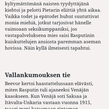
kyltymättömänä naisten tyydyttäjänä
kiehtoi ja pelotti Pietarin eliittiä yhtä aikaa.
Vaikka todet ja epätodet huhut suututtivat
monia miehiä, jotkut tarjosivat hänelle
vaimoaan seksikumppaniksi, jos
vastapalveluksena mies saisi Rasputinin
kuiskuttelujen ansiosta paremman aseman
hovissa. Näin kyllä ilmeisesti tapahtui.
Vallankumouksen tie
Beevor kertoi haastattelussaan elävästi,
miten Rasputin tuli ajaneeksi Venäjän
kaaokseen. Kun Venäjä soti Saksaa ja
Itävalta-Unkaria vastaan vuonna 1915,
tsaari meni katsomaan rintaman