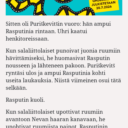
Sitten oli Puriškevitšin vuoro: hän ampui
Rasputinia rintaan. Uhri kaatui
henkitoreissaan.
Kun salaliittolaiset punoivat juonia ruumiin
hävittämiseksi, he huomasivat Rasputin
nousseen ja lähteneen pakoon. Puriškevitš
ryntäsi ulos ja ampui Rasputinia kohti
useita laukauksia. Niistä viimeinen osui tätä
selkään.
Rasputin kuoli.
Kun salaliittolaiset upottivat ruumiin
avantoon Nevan haaran kanavaan, he
unohtivat ruumiista painot. Rasputinin