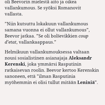
oli Beevorin mielestä aito ja oikea
vallankumous. Se syöksi Romanovit
vallasta.
”Niin kutsuttu lokakuun vallankumous
samana vuonna ei ollut vallankumous”,
Beevor jatkaa. ”Se oli bolševikkien
coup
d’etat
, vallankaappaus.”
Helmikuun vallankumouksessa valtaan
nousi sosialistinen asianajaja
Aleksandr
Kerenski
, joka ymmärsi Rasputinin
ratkaisevan roolin. Beevor kertoo Kerenskin
sanoneen, että ”ilman Rasputinia
myöhemmin ei olisi tullut mitään
Leniniä
”.