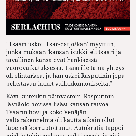
”Tsaari uskoi ‘Tsar-batjoškan’ myyttiin,
jonka mukaan ’kansan isukki’ eli tsaari ja
tavallinen kansa ovat henkisessä
vuorovaikutuksessa. Tsaarille tämä yhteys
oli elintärkeä, ja hän uskoi Rasputinin jopa
pelastavan hänet vallankumoukselta.”
Kävi kuitenkin päinvastoin. Rasputinin
läsnäolo hovissa lisäsi kansan raivoa.
Tsaarin hovi ja koko Venäjän
valtarakennelma oli kautta aikain ollut
läpensä korruptoitunut. Autokratia tappoi
miehiä tykinruokana, nyhti veroja ja ajoi