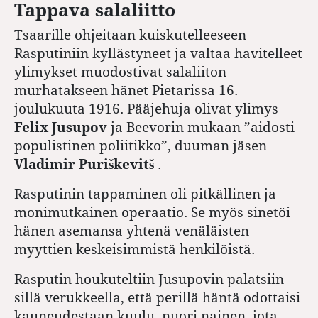
Tappava salaliitto
Tsaarille ohjeitaan kuiskutelleeseen
Rasputiniin kyllästyneet ja valtaa havitelleet
ylimykset muodostivat salaliiton
murhatakseen hänet Pietarissa 16.
joulukuuta 1916. Pääjehuja olivat ylimys
Felix Jusupov
ja Beevorin mukaan ”aidosti
populistinen poliitikko”, duuman jäsen
Vladimir Puriškevitš
.
Rasputinin tappaminen oli pitkällinen ja
monimutkainen operaatio. Se myös sinetöi
hänen asemansa yhtenä venäläisten
myyttien keskeisimmistä henkilöistä.
Rasputin houkuteltiin Jusupovin palatsiin
sillä verukkeella, että perillä häntä odottaisi
kauneudestaan kuulu, nuori nainen, jota