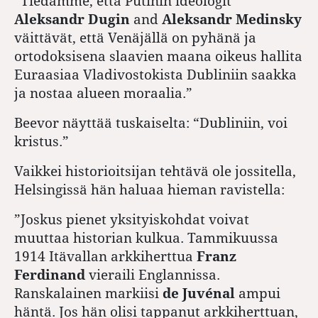
”Tiedämme, että Putinin ideologit
Aleksandr Dugin
and
Aleksandr Medinsky
väittävät, että Venäjällä on pyhänä ja
ortodoksisena slaavien maana oikeus hallita
Euraasiaa Vladivostokista Dubliniin saakka
ja nostaa alueen moraalia.”
Beevor näyttää tuskaiselta: “Dubliniin, voi
kristus.”
Vaikkei historioitsijan tehtävä ole jossitella,
Helsingissä hän haluaa hieman ravistella:
”Joskus pienet yksityiskohdat voivat
muuttaa historian kulkua. Tammikuussa
1914 Itävallan arkkiherttua
Franz
Ferdinand
vieraili Englannissa.
Ranskalainen markiisi
de Juvénal
ampui
häntä. Jos hän olisi tappanut arkkiherttuan,