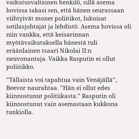
vaikutusvaltainen henkilö, sillä asema
hovissa takasi sen, että hänen seurassaan
viihtyivät monet poliitikot, lukuisat
sotilasjohtajat ja lehdistö. Asema hovissa oli
niin vankka, että keisarinnan
myötävaikutuksella hänestä tuli
eräänlainen tsaari Nikolai II:n
neuvonantaja. Vaikka Rasputin ei ollut
poliitikko.
”Tällaista voi tapahtua vain Venäjällä”,
Beevor naurahtaa. ”Hän ei ollut edes
kiinnostunut politiikasta.” Rasputin oli
kiinnostunut vain asemastaan kukkona
tunkiolla.