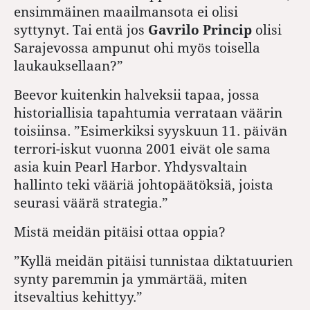
ensimmäinen maailmansota ei olisi
syttynyt. Tai entä jos
Gavrilo Princip
olisi
Sarajevossa ampunut ohi myös toisella
laukauksellaan?”
Beevor kuitenkin halveksii tapaa, jossa
historiallisia tapahtumia verrataan väärin
toisiinsa. ”Esimerkiksi syyskuun 11. päivän
terrori-iskut vuonna 2001 eivät ole sama
asia kuin Pearl Harbor. Yhdysvaltain
hallinto teki vääriä johtopäätöksiä, joista
seurasi väärä strategia.”
Mistä meidän pitäisi ottaa oppia?
”Kyllä meidän pitäisi tunnistaa diktatuurien
synty paremmin ja ymmärtää, miten
itsevaltius kehittyy.”