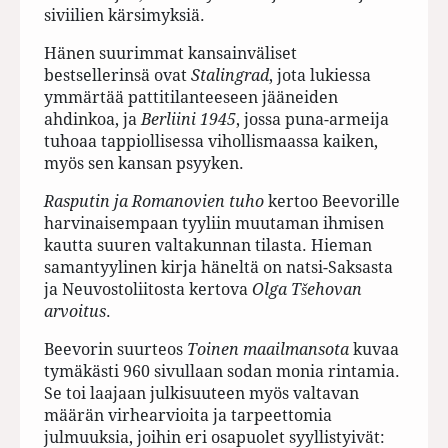
siviilien kärsimyksiä.
Hänen suurimmat kansainväliset
bestsellerinsä ovat
Stalingrad
, jota lukiessa
ymmärtää pattitilanteeseen jääneiden
ahdinkoa, ja
Berliini 1945
, jossa puna-armeija
tuhoaa tappiollisessa vihollismaassa kaiken,
myös sen kansan psyyken.
Rasputin ja Romanovien tuho
kertoo Beevorille
harvinaisempaan tyyliin muutaman ihmisen
kautta suuren valtakunnan tilasta. Hieman
samantyylinen kirja häneltä on natsi-Saksasta
ja Neuvostoliitosta kertova
Olga Tšehovan
arvoitus
.
Beevorin suurteos
Toinen maailmansota
kuvaa
tymäkästi 960 sivullaan sodan monia rintamia.
Se toi laajaan julkisuuteen myös valtavan
määrän virhearvioita ja tarpeettomia
julmuuksia, joihin eri osapuolet syyllistyivät: