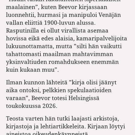
maalainen”, kuten Beevor kirjassaan
luonnehtii, hurmasi ja manipuloi Venäjän
vallan eliittiä 1900-luvun alussa.
Rasputinilla ei ollut virallista asemaa
hovissa eikä edes alaisia, kamaripalvelijoita
lukuunottamatta, mutta ”silti hän vaikutti
tahattomasti maailman mahtavimman
yksinvaltiuden romahdukseen enemmän
kuin kukaan muu”.
Ilman kunnon lähteitä ”kirja olisi jäänyt
aika ontoksi, pelkkien spekulaatioiden
varaan”, Beevor totesi Helsingissä
toukokuussa 2026.
Teosta varten hän tutki laajasti arkistoja,
kirjastoja ja lehtiartikkeleita. Kirjaan löytyi
aineistoa oikeudenkäynneistä,