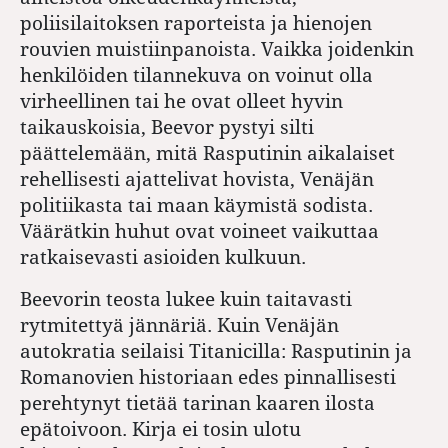
poliisilaitoksen raporteista ja hienojen
rouvien muistiinpanoista. Vaikka joidenkin
henkilöiden tilannekuva on voinut olla
virheellinen tai he ovat olleet hyvin
taikauskoisia, Beevor pystyi silti
päättelemään, mitä Rasputinin aikalaiset
rehellisesti ajattelivat hovista, Venäjän
politiikasta tai maan käymistä sodista.
Väärätkin huhut ovat voineet vaikuttaa
ratkaisevasti asioiden kulkuun.
Beevorin teosta lukee kuin taitavasti
rytmitettyä jännäriä. Kuin Venäjän
autokratia seilaisi Titanicilla: Rasputinin ja
Romanovien historiaan edes pinnallisesti
perehtynyt tietää tarinan kaaren ilosta
epätoivoon. Kirja ei tosin ulotu