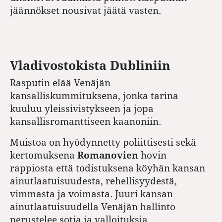
jäännökset nousivat jäätä vasten.
Vladivostokista Dubliniin
Rasputin elää Venäjän
kansalliskummituksena, jonka tarina
kuuluu yleissivistykseen ja jopa
kansallisromanttiseen kaanoniin.
Muistoa on hyödynnetty poliittisesti sekä
kertomuksena
Romanovien
hovin
rappiosta että todistuksena köyhän kansan
ainutlaatuisuudesta, rehellisyydestä,
vimmasta ja voimasta. Juuri kansan
ainutlaatuisuudella Venäjän hallinto
perustelee sotia ja valloituksia.