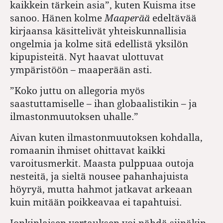
kaikkein tärkein asia”, kuten Kuisma itse
sanoo. Hänen kolme
Maaperää
edeltävää
kirjaansa käsittelivät yhteiskunnallisia
ongelmia ja kolme sitä edellistä yksilön
kipupisteitä. Nyt haavat ulottuvat
ympäristöön – maaperään asti.
”Koko juttu on allegoria myös
saastuttamiselle – ihan globaalistikin – ja
ilmastonmuutoksen uhalle.”
Aivan kuten ilmastonmuutoksen kohdalla,
romaanin ihmiset ohittavat kaikki
varoitusmerkit. Maasta pulppuaa outoja
nesteitä, ja sieltä nousee pahanhajuista
höyryä, mutta hahmot jatkavat arkeaan
kuin mitään poikkeavaa ei tapahtuisi.
Jonkinlaisen vertauksen voi nähdä siinäkin,