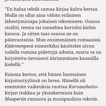
”En halua tehdä samaa kirjaa kahta kertaa.
Mulla on ollut aina vähän erilainen
lähestymistapa jokaisen tekemiseen. Osassa
sisältö, teema tai tunnelma korreloi kielen
kanssa. Ja sitten taas osassa ne on
päinvastaisia. Mun ensimmäinen romaanini
Käärmenpesä
esimerkiksi käsittelee aivan
todella rumina pidettyjä aiheita, mutta se on
kirjoitettu tietoisesti äärimmäisen kauniilla
kielellä.”
Kuisma kertoo, että hänen luontainen
kirjoitustyylinsä on lavea. Hänellä oli
enemmän vaikeuksia tuottaa
Korvaushoito
-
kirjan tiukkaa ja yksinkertaista kuin
Maaperän
runsasta ja monipuolista tekstiä.