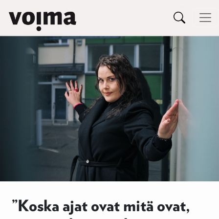
Päävalikko
Siirry sisältöön
”Koska ajat ovat mitä ovat,