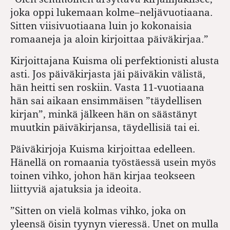
joka oppi lukemaan kolme–neljävuotiaana.
Sitten viisivuotiaana luin jo kokonaisia
romaaneja ja aloin kirjoittaa päiväkirjaa.”
Kirjoittajana Kuisma oli perfektionisti alusta
asti. Jos päiväkirjasta jäi päiväkin välistä,
hän heitti sen roskiin. Vasta 11-vuotiaana
hän sai aikaan ensimmäisen ”täydellisen
kirjan”, minkä jälkeen hän on säästänyt
muutkin päiväkirjansa, täydellisiä tai ei.
Päiväkirjoja Kuisma kirjoittaa edelleen.
Hänellä on romaania työstäessä usein myös
toinen vihko, johon hän kirjaa teokseen
liittyviä ajatuksia ja ideoita.
”Sitten on vielä kolmas vihko, joka on
yleensä öisin tyynyn vieressä. Unet on mulla