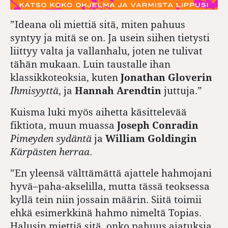
”Ideana oli miettiä sitä, miten pahuus
syntyy ja mitä se on. Ja usein siihen tietysti
liittyy valta ja vallanhalu, joten ne tulivat
tähän mukaan. Luin taustalle ihan
klassikkoteoksia, kuten
Jonathan Gloverin
Ihmisyyttä
, ja
Hannah Arendtin
juttuja.”
Kuisma luki myös aihetta käsittelevää
fiktiota, muun muassa
Joseph Conradin
Pimeyden sydäntä
ja
William Goldingin
Kärpästen herraa
.
”En yleensä välttämättä ajattele hahmojani
hyvä–paha-akselilla, mutta tässä teoksessa
kyllä tein niin jossain määrin. Siitä toimii
ehkä esimerkkinä hahmo nimeltä Topias.
Halusin miettiä sitä, onko pahuus ajatuksia