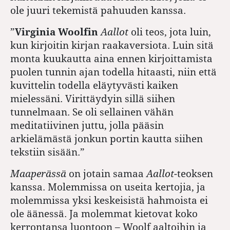
ole juuri tekemistä pahuuden kanssa.
”
Virginia Woolfin
Aallot
oli teos, jota luin,
kun kirjoitin kirjan raakaversiota. Luin sitä
monta kuukautta aina ennen kirjoittamista
puolen tunnin ajan todella hitaasti, niin että
kuvittelin todella eläytyvästi kaiken
mielessäni. Virittäydyin sillä siihen
tunnelmaan. Se oli sellainen vähän
meditatiivinen juttu, jolla pääsin
arkielämästä jonkun portin kautta siihen
tekstiin sisään.”
Maaperässä
on jotain samaa
Aallot
-teoksen
kanssa. Molemmissa on useita kertojia, ja
molemmissa yksi keskeisistä hahmoista ei
ole äänessä. Ja molemmat kietovat koko
kerrontansa luontoon – Woolf aaltoihin ja