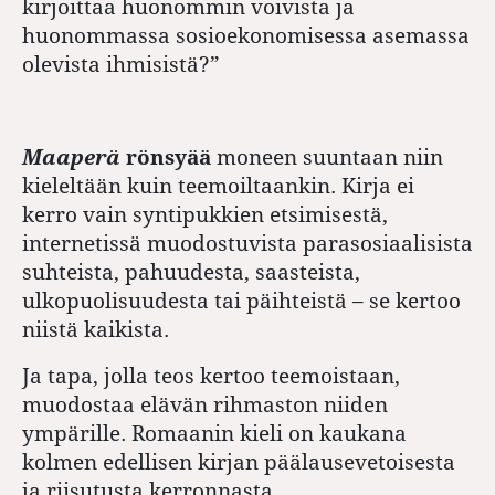
kirjoittaa huonommin voivista ja
huonommassa sosioekonomisessa asemassa
olevista ihmisistä?”
Maaperä
rönsyää
moneen suuntaan niin
kieleltään kuin teemoiltaankin. Kirja ei
kerro vain syntipukkien etsimisestä,
internetissä muodostuvista parasosiaalisista
suhteista, pahuudesta, saasteista,
ulkopuolisuudesta tai päihteistä – se kertoo
niistä kaikista.
Ja tapa, jolla teos kertoo teemoistaan,
muodostaa elävän rihmaston niiden
ympärille. Romaanin kieli on kaukana
kolmen edellisen kirjan päälausevetoisesta
ja riisutusta kerronnasta.