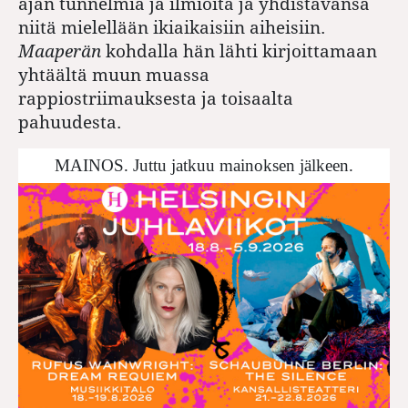
ajan tunnelmia ja ilmiöitä ja yhdistävänsä
niitä mielellään ikiaikaisiin aiheisiin.
Maaperän
kohdalla hän lähti kirjoittamaan
yhtäältä muun muassa
rappiostriimauksesta ja toisaalta
pahuudesta.
MAINOS. Juttu jatkuu mainoksen jälkeen.