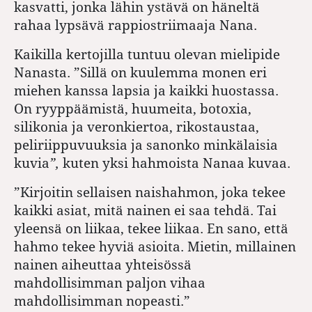
kasvatti, jonka lähin ystävä on häneltä
rahaa lypsävä rappiostriimaaja Nana.
Kaikilla kertojilla tuntuu olevan mielipide
Nanasta. ”Sillä on kuulemma monen eri
miehen kanssa lapsia ja kaikki huostassa.
On ryyppäämistä, huumeita, botoxia,
silikonia ja veronkiertoa, rikostaustaa,
peliriippuvuuksia ja sanonko minkälaisia
kuvia
”,
kuten yksi hahmoista Nanaa kuvaa.
”Kirjoitin sellaisen naishahmon, joka tekee
kaikki asiat, mitä nainen ei saa tehdä. Tai
yleensä on liikaa, tekee liikaa. En sano, että
hahmo tekee hyviä asioita. Mietin, millainen
nainen aiheuttaa yhteisössä
mahdollisimman paljon vihaa
mahdollisimman nopeasti.”