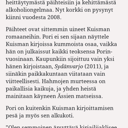
heittäytymästä päihteisiin ja kehittämästä
alkoholiongelmaa. Nyt korkki on pysynyt
kiinni vuodesta 2008.
Päihteet ovat sittemmin uineet Kuisman
romaaneihin. Pori ei sen sijaan näyttele
Kuisman kirjoissa kummoista osaa, vaikka
hän on julkaissut kaikki teoksensa Porin-
vuosinaan. Kaupunkiin sijoittuu vain yksi
hänen kirjoistaan,
Sydänvarjo
(2011), ja
siinäkin paikkakuntaan viitataan vain
viitteellisesti. Hahmojen murteessa on
paikallisia kaikuja, ja yhden heistä
mainitaan käyneen Ässien matseissa.
Pori on kuitenkin Kuisman kirjoittamisen
pesä ja myös sen alkukoti.
”Olen semmoinen ärsyttävä kirjailijaklisee,