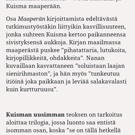
Kuisma maaperään.
Osa
Maaperän
kirjoittamista edeltävästä
tutkimustyöstäkin liittyikin kasvillisuuteen,
jonka suhteen Kuisma kertoo paikanneensa
sivistyksensä aukkoja. Kirjan maailmassa
maaperästä puskee ”pihatattaria, lutukoita,
kirjopillikkeitä, ohdakkeita”
.
Nanan
kuvaillaan kasvattaneen
”
soluistaan laajan
sienirihmaston”
,
ja hän myös ”tunkeutuu
itiöinä joka paikkaan ja leviää salakavalasti
kuin kurtturuusu”
.
Kuisman uusimman
teoksen on tarkoitus
aloittaa trilogia, jossa luonto saa entistä
isomman osan, koska ”se on tällä hetkellä