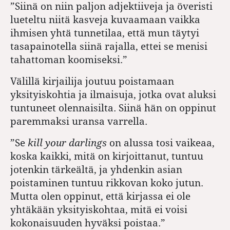
”Siinä on niin paljon adjektiiveja ja överisti
lueteltu niitä kasveja kuvaamaan vaikka
ihmisen yhtä tunnetilaa, että mun täytyi
tasapainotella siinä rajalla, ettei se menisi
tahattoman koomiseksi.”
Välillä kirjailija joutuu poistamaan
yksityiskohtia ja ilmaisuja, jotka ovat aluksi
tuntuneet olennaisilta. Siinä hän on oppinut
paremmaksi uransa varrella.
”Se
kill your darlings
on alussa tosi vaikeaa,
koska kaikki, mitä on kirjoittanut, tuntuu
jotenkin tärkeältä, ja yhdenkin asian
poistaminen tuntuu rikkovan koko jutun.
Mutta olen oppinut, että kirjassa ei ole
yhtäkään yksityiskohtaa, mitä ei voisi
kokonaisuuden hyväksi poistaa.”