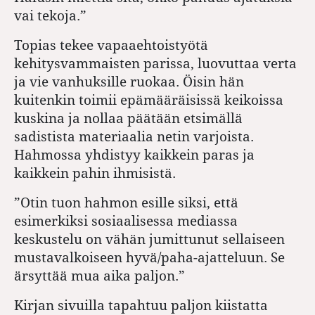
vai tekoja.”
Topias tekee vapaaehtoistyötä
kehitysvammaisten parissa, luovuttaa verta
ja vie vanhuksille ruokaa. Öisin hän
kuitenkin toimii epämääräisissä keikoissa
kuskina ja nollaa päätään etsimällä
sadistista materiaalia netin varjoista.
Hahmossa yhdistyy kaikkein paras ja
kaikkein pahin ihmisistä.
”Otin tuon hahmon esille siksi, että
esimerkiksi sosiaalisessa mediassa
keskustelu on vähän jumittunut sellaiseen
mustavalkoiseen hyvä/paha-ajatteluun. Se
ärsyttää mua aika paljon.”
Kirjan sivuilla tapahtuu paljon kiistatta