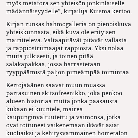
myös metafora sen yhteisön jonkinlaiselle
mädännäisyydelle”, kirjailija Kuisma kertoo.
Kirjan runsas hahmogalleria on pienoiskuva
yhteiskunnasta, eikä kuva ole erityisen
mairitteleva. Valtaapitävät pitävät vallasta
ja rappiostriimaajat rappiosta. Yksi nolaa
muita julkisesti, ja toinen pitää
salakapakkaa, jossa harrastetaan
ryyppäämistä paljon pimeämpää toimintaa.
Kertojaäänen saavat muun muassa
partasuinen skitsofreenikko, joka penkoo
alueen historiaa mutta jonka paasausta
kukaan ei kuuntele, mairea
kaupunginvaltuutettu ja vaimonsa, jotka
ovat tottuneet vaikenemaan ikävät asiat
kuoliaiksi ja kehitysvammainen hometalon