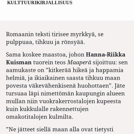
KULTTUURI
KIRJALLISUUS
Romaanin teksti tirisee myrkkyä, se
pulppuaa, tihkuu ja rönsyää.
Sama koskee maastoa, johon
Hanna-Riikka
Kuisman
tuorein teos
Maaperä
sijoittuu: sen
aamukaste on ”kitkerää hikeä ja happamia
helmiä, ja ikiaikainen saasta tihkuu maan
povesta väkevähenkisenä huohottaen”. Jäte
tursuaa läpi nimettömän kaupungin alueen
mullan niin vuokrakerrostalojen kupeesta
kuin kukkulalle rakennettujen
omakotitalojen kulmilta.
”Ne jätteet siellä maan alla ovat tietysti