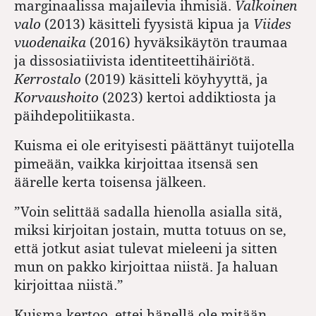
marginaalissa majailevia ihmisiä.
Valkoinen
valo
(2013) käsitteli fyysistä kipua ja
Viides
vuodenaika
(2016) hyväksikäytön traumaa
ja dissosiatiivista identiteettihäiriötä.
Kerrostalo
(2019) käsitteli köyhyyttä, ja
Korvaushoito
(2023) kertoi addiktiosta ja
päihdepolitiikasta.
Kuisma ei ole erityisesti päättänyt tuijotella
pimeään, vaikka kirjoittaa itsensä sen
äärelle kerta toisensa jälkeen.
”Voin selittää sadalla hienolla asialla sitä,
miksi kirjoitan jostain, mutta totuus on se,
että jotkut asiat tulevat mieleeni ja sitten
mun on pakko kirjoittaa niistä. Ja haluan
kirjoittaa niistä.”
Kuisma kertoo, ettei hänellä ole mitään