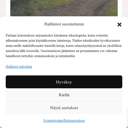
Raportti Epiksiltä: ”Mikko Levón on
Hallinnoi suostumusta
kuin Ikaros,…
Parhaan kokemuksen tarjoamiseksi käytämme teknologioita, kuten evästeitä,
tallentaaksemme ja/tai käyttääksemme laitetietoja. Näiden tekniikoiden hyväksyminen
Hylätyllä golfkentällä Kuusamossa
antaa meille mahdollisuuden käsitellä tietoja, kuten selauskäyttäytymistä tai yksilöllisiä
järjestetyt festivaalit olivat niin
tunnuksia tällä sivustolla. Suostumuksen jättäminen tai peruuttaminen voi vaikuttaa
haitallisesti tiettyihin ominaisuuksiin ja toimintoihin.
epäjohdonmukaiset kuin saattoi…
Hallinnoi palveluita
Hyväksy
Kiellä
Näytä asetukset
Evästekäytäntö
Rekisteriseloste